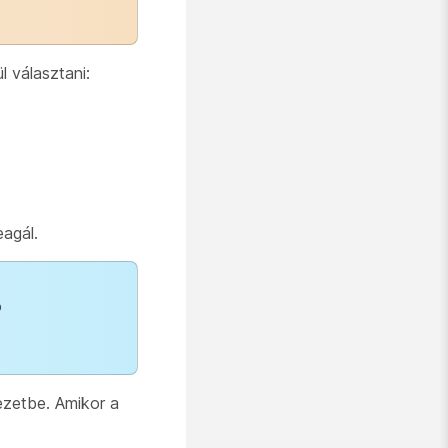
 választani:
eagál.
ó
ezetbe. Amikor a