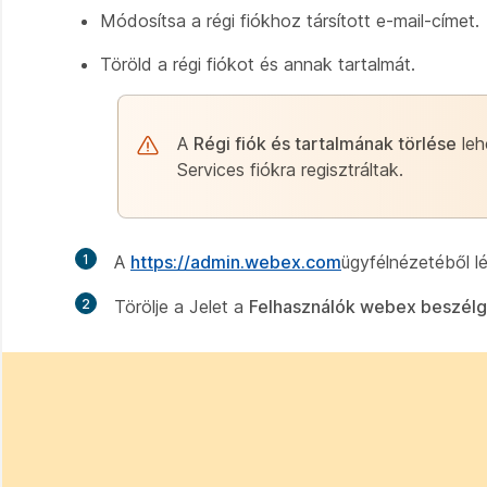
Módosítsa a régi fiókhoz társított e-mail-címet.
Töröld a régi fiókot és annak tartalmát.
A
Régi fiók és tartalmának törlése
leh
Services fiókra regisztráltak.
1
A
https://admin.webex.com
ügyfélnézetéből l
2
Törölje a Jelet a
Felhasználók webex beszél