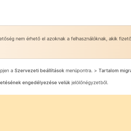
etőség nem érhető el azoknak a felhasználóknak, akik fize
épjen a
Szervezeti beállítások
menüpontra. >
Tartalom migr
getésének engedélyezése velük
jelölőnégyzetből.