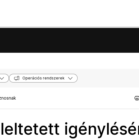
Operációs rendszerek
sznosnak
leltetett igénylés