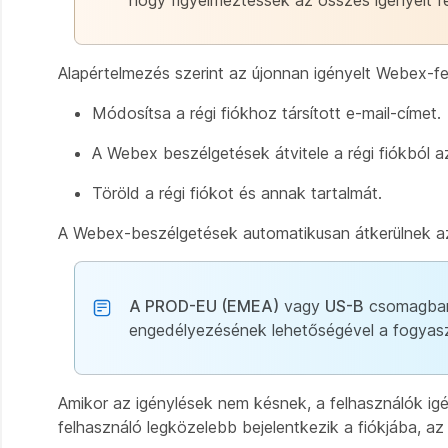
hogy figyelmeztessék az összes igényelt f
Alapértelmezés szerint az újonnan igényelt Webex-f
Módosítsa a régi fiókhoz társított e-mail-címet.
A Webex beszélgetések átvitele a régi fiókból az
Töröld a régi fiókot és annak tartalmát.
A Webex-beszélgetések automatikusan átkerülnek az ú
A PROD-EU (EMEA)
vagy
US-B
csomagban 
engedélyezésének lehetőségével a fogyasz
Amikor az igénylések nem késnek, a felhasználók ig
felhasználó legközelebb bejelentkezik a fiókjába, az 