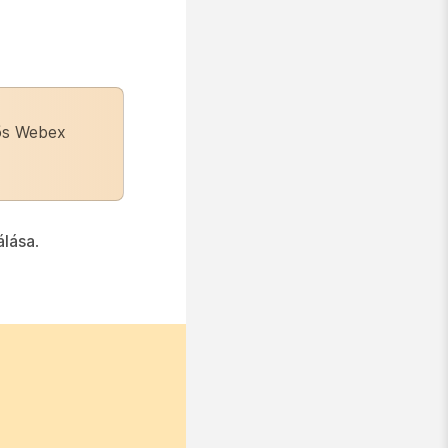
tős Webex
álása
.