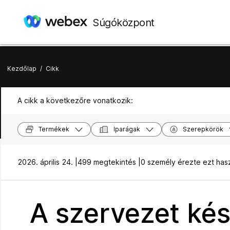
Súgóközpont
Kezdőlap
/
Cikk
A cikk a következőre vonatkozik:
Termékek
Iparágak
Szerepkörök
2026. április 24. |
499 megtekintés |
0 személy érezte ezt ha
A szervezet kés