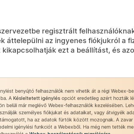
zervezetbe regisztrált felhasználókna
áttelepülni az ingyenes fiókjukról a fi
ikapcsolhatják ezt a beállítást, és az
énylést benyújtó felhasználók nem vihetik át a régi Webex-b
kba. A
Késleltetett igénylés
opciót eredetileg azért hozták lé
ön belüli már meglévő Webex-felhasználók kezelésében. Leh
ználják személyes fiókjukat és adataikat, vagy átvigyék ada
 támogatott, ha az adatok fürtök között mozognak. A zavar 
sedelmi igénylési funkciót a Webexből. Ha még nem tették meg