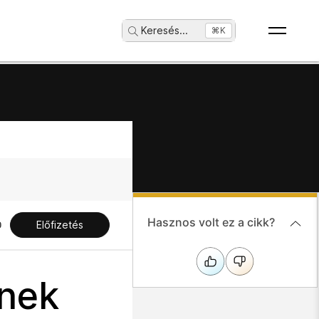
Keresés
...
⌘K
Hasznos volt ez a cikk?
Előfizetés
ének