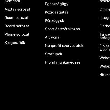
Kamerák
teszt
Egészségügy
Asztali sorozat
Onlin
Közigazgatás
Room sorozat
Integ
Pénzügyek
Board sorozat
Elérh
Sport és szórakozás
Phone sorozat
Társa
Arcvonal
befog
Kiegészítők
Nonprofit szervezetek
Élő és
webin
Startupok
Webex
Hibrid munkavégzés
Webex
Hírek 