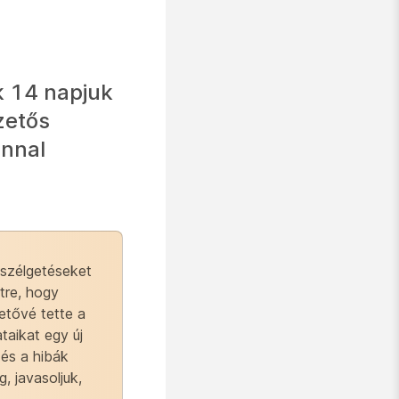
k 14 napjuk
zetős
onnal
eszélgetéseket
tre, hogy
etővé tette a
taikat egy új
és a hibák
, javasoljuk,