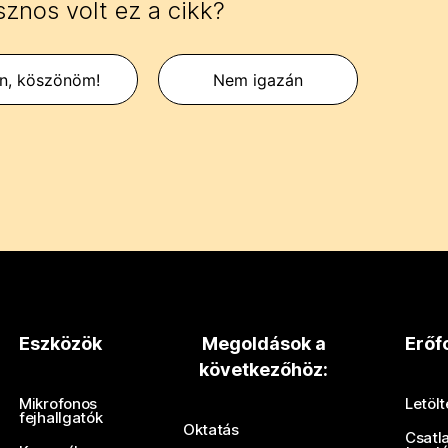
znos volt ez a cikk?
en, köszönöm!
Nem igazán
Eszközök
Megoldások a
Erőf
következőhöz:
Mikrofonos
Letöl
fejhallgatók
Oktatás
Csatl