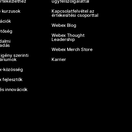
értekezlethez
ügyfélszolgálattal
e kurzusok
Kapcsolatfelvétel az
értékesítési csoporttal
rációk
Webex Blog
etőség
Webex Thought
Leadership
dalmi
adás
Webex Merch Store
 igény szerinti
áriumok
Karrier
-közösség
 fejlesztők
és innovációk