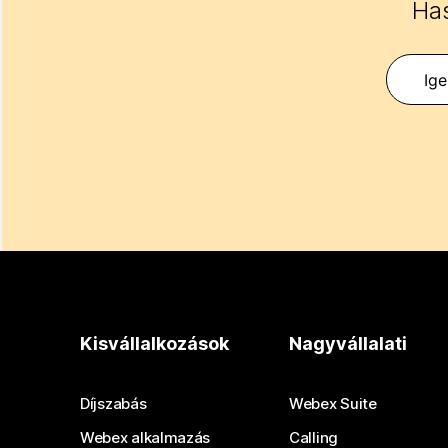
Has
Ig
Kisvállalkozások
Nagyvállalati
Díjszabás
Webex Suite
Webex alkalmazás
Calling