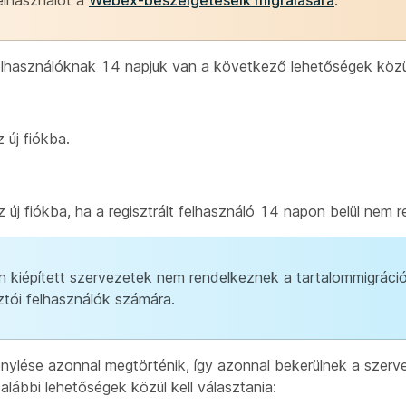
elhasználót a
Webex-beszélgetéseik migrálására
.
elhasználóknak 14 napjuk van a következő lehetőségek közül
 új fiókba.
j fiókba, ha a regisztrált felhasználó 14 napon belül nem r
kiépített szervezetek nem rendelkeznek a tartalommigráci
tói felhasználók számára.
énylése azonnal megtörténik, így azonnal bekerülnek a szerv
alábbi lehetőségek közül kell választania: