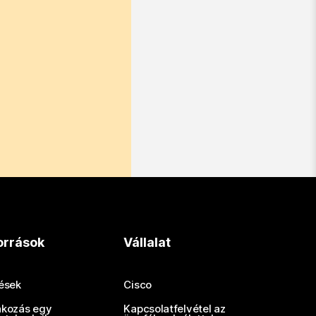
orrások
Vállalat
tések
Cisco
akozás egy
Kapcsolatfelvétel az