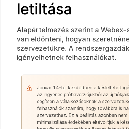
letiltása
Alapértelmezés szerint a Webex-s
van eldönteni, hogyan szeretnének 
szervezetükre. A rendszergazdák k
igényelhetnek felhasználókat.
Január 14-től kezdődően a késleltetett ig
az ingyenes próbaverziójukból az új fiókjai
segítsen a vállalkozásoknak a szervezetük
felhasználók számára, hogy továbbra is has
szervezethez. Ez a beállítás azonban nem
minimalizálása érdekében eltávolítjuk a ké