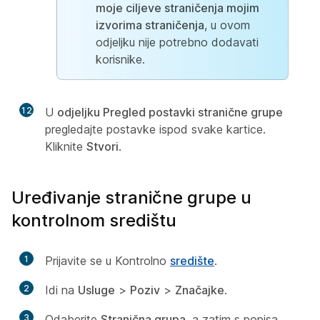
moje ciljeve straničenja mojim
izvorima straničenja
, u ovom
odjeljku nije potrebno dodavati
korisnike.
12
U
odjeljku Pregled postavki stranične grupe
pregledajte postavke ispod svake kartice.
Kliknite
Stvori
.
Uređivanje stranične grupe u
kontrolnom središtu
1
Prijavite se u Kontrolno
središte
.
2
Idi na
Usluge
>
Poziv
>
Značajke
.
3
Odaberite
Stranična grupa
, a zatim s popisa