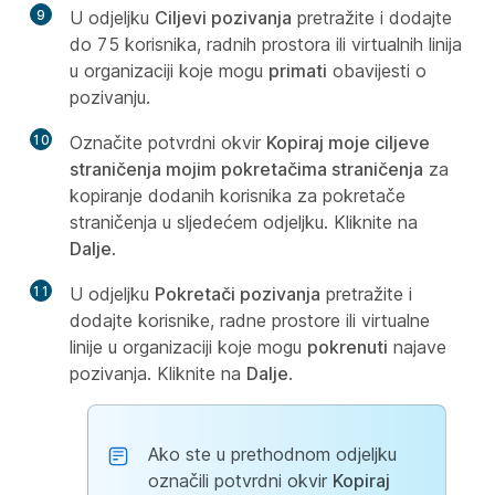
9
U odjeljku
Ciljevi pozivanja
pretražite i dodajte
do 75 korisnika, radnih prostora ili virtualnih linija
u organizaciji koje mogu
primati
obavijesti o
pozivanju.
10
Označite potvrdni okvir
Kopiraj moje ciljeve
straničenja mojim pokretačima straničenja
za
kopiranje dodanih korisnika za pokretače
straničenja u sljedećem odjeljku. Kliknite na
Dalje
.
11
U odjeljku
Pokretači pozivanja
pretražite i
dodajte korisnike, radne prostore ili virtualne
linije u organizaciji koje mogu
pokrenuti
najave
pozivanja. Kliknite na
Dalje
.
Ako ste u prethodnom odjeljku
označili potvrdni okvir
Kopiraj