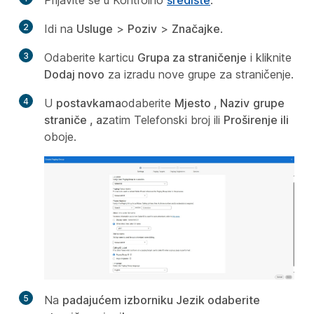
Prijavite se u Kontrolno
središte
.
2
Idi na
Usluge
>
Poziv
>
Značajke
.
3
Odaberite karticu
Grupa za straničenje
i kliknite
Dodaj novo
za izradu nove grupe za straničenje.
4
U
postavkama
odaberite
Mjesto , Naziv
grupe
straniče , a
zatim Telefonski broj ili
Proširenje ili
oboje.
5
Na
padajućem izborniku Jezik odaberite