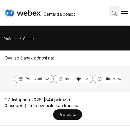
Centar za pomoć
Početak
/
Članak
Ovaj se članak odnosi na:
Proizvodi
Industrije
Uloge
17. listopada 2025. |
844 prikaz(i) |
0 osobe(a) su to označile kao korisno
Pretplata