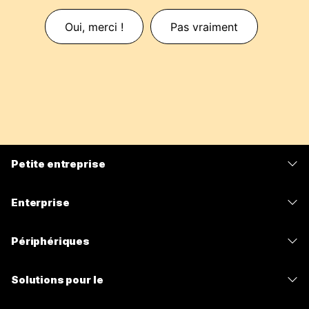
Oui, merci !
Pas vraiment
Petite entreprise
Tarifs
Enterprise
Application Webex
Webex Suite
Périphériques
Meetings
Calling
Casques
Calling
Solutions pour le
Meetings
Caméras
Messagerie
Enseignement