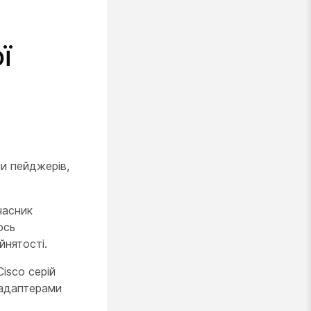
ї
пи пейджерів,
часник
ось
йнятості.
isco серій
 адаптерами