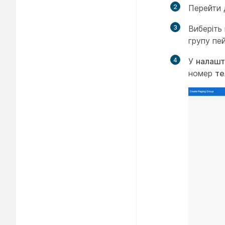
2
Перейти
3
Виберіть
групу пе
4
У
налашт
номер
те