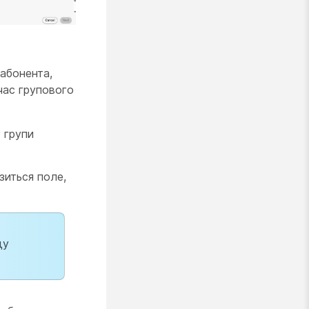
 абонента,
час групового
 групи
азиться поле,
ду