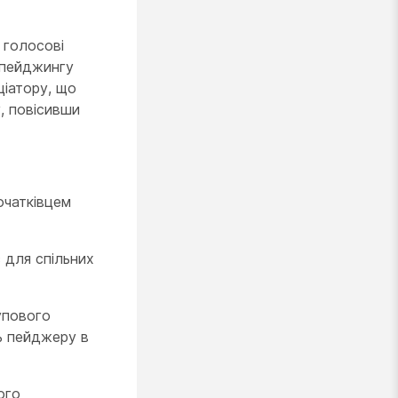
 голосові
 пейджингу
ціатору, що
у, повісивши
очатківцем
 для спільних
упового
ь пейджеру в
ого