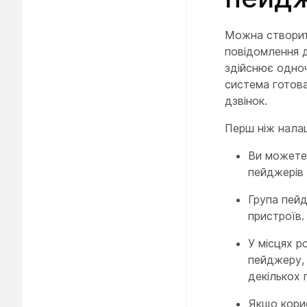
Можна створит
повідомлення д
здійснює одноч
система готова
дзвінок.
Перш ніж налаш
Ви можете 
пейджерів 
Група пейд
пристроїв.
У місцях 
пейджеру, 
декількох 
Якщо корис