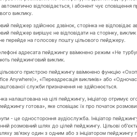
автоматично відповідається, і абонент чує сповіщення 
вого виклику.
вий пейджер здійснює дзвінок, сторінка не відповідає а
вий пейджер вирішує не відповідати на сторінку, виклик
не перейде на голосову пошту цільового пейджеру.
елефоні адресата пейджингу ввімкнено режим «Не турбу
ають пейджинговий виклик.
цільового пристрою пейджингу ввімкнено функцію «Охо
fice Anywhere)», «Переадресація викликів» або «Одночас
аштованої служби призначення не здійснюється.
нка налаштована на цілі пейджингу, ініціатор отримує о
ейджингу готова», яке сповіщає їх про початок розмови
рупи - це одностороння аудіослужба. Ініціатор пейджинг
ній розмовний шлях до цілей пейджингу. Цільові об'єк
ляху зв'язку один з одним або з ініціатором пейджингу п