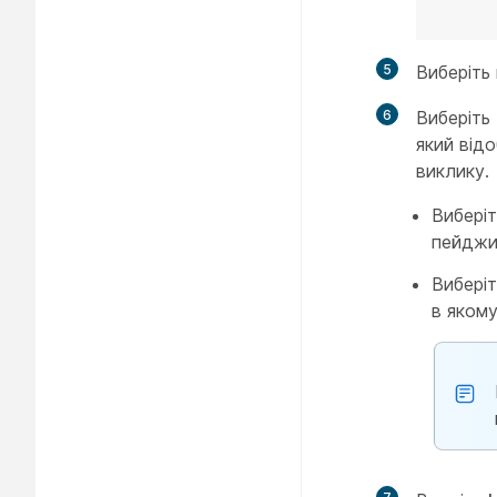
5
Виберіть
6
Виберіть
який від
виклику.
Вибері
пейджин
Вибері
в якому