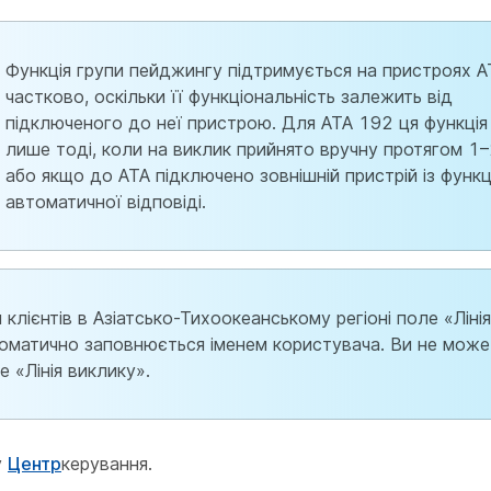
Функція групи пейджингу підтримується на пристроях 
частково, оскільки її функціональність залежить від
підключеного до неї пристрою. Для ATA 192 ця функці
лише тоді, коли на виклик прийнято вручну протягом 1
або якщо до ATA підключено зовнішній пристрій із функ
автоматичної відповіді.
 клієнтів в Азіатсько-Тихоокеанському регіоні поле «Ліні
оматично заповнюється іменем користувача. Ви не може
е «Лінія виклику».
у
Центр
керування.