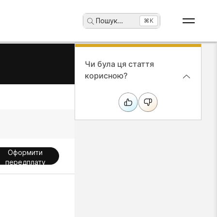
Пошук
...
⌘K
Чи була ця стаття
корисною?
Оформити
передплату