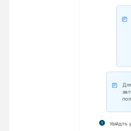
Для
авт
пол
1
Увійдіть 