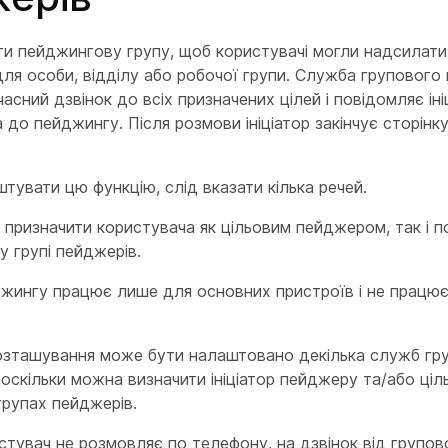
и пейджингову групу, щоб користувачі могли надсилати
ля особи, відділу або робочої групи. Служба групового
асний дзвінок до всіх призначених цілей і повідомляє іні
 до пейджингу. Після розмови ініціатор закінчує сторінк
тувати цю функцію, слід вказати кілька речей.
призначити користувача як цільовим пейджером, так і п
у групі пейджерів.
жингу працює лише для основних пристроїв і не працює
розташування може бути налаштовано декілька служб гр
оскільки можна визначити ініціатор пейджеру та/або ціл
групах пейджерів.
тувач не розмовляє по телефону, на дзвінок від групов