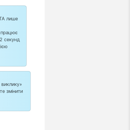
ATA лише
я працює
–2 секунд
цією
я виклику»
те змінити