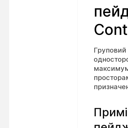
пейд
Cont
Груповий 
односторо
максимум
простора
призначен
Примі
пейдж