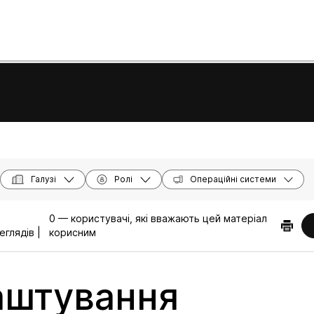
Галузі
Ролі
Операційні системи
6
0 — користувачі, які вважають цей матеріал
еглядів |
корисним
аштування