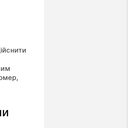
ійснити
чим
омер,
пи