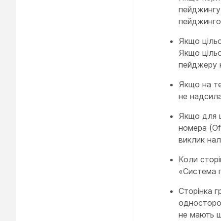
пейджингу 
пейджинго
Якщо цільо
Якщо цільо
пейджеру 
Якщо на т
не надсил
Якщо для 
номера (Of
виклик нал
Коли сторі
«Система п
Сторінка г
односторон
не мають ш