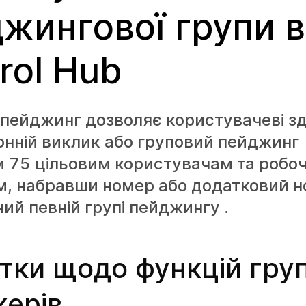
жингової групи в
rol Hub
пейджинг дозволяє користувачеві зд
нній виклик або груповий пейджинг
 75 цільовим користувачам та робо
м, набравши номер або додатковий н
ий певній групі пейджингу .
тки щодо функцій гру
ерів