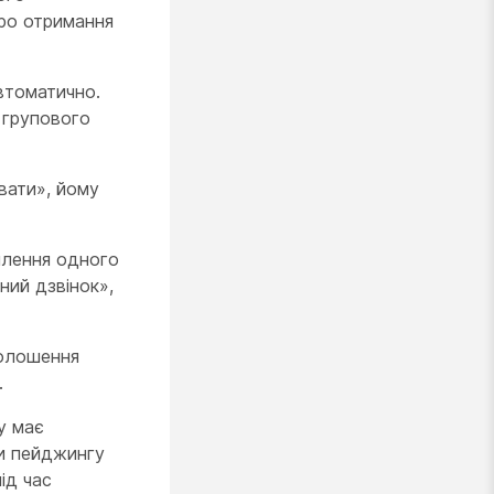
про отримання
втоматично.
 групового
вати», йому
плення одного
ний дзвінок»,
голошення
.
у має
ти пейджингу
ід час