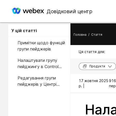
Довідковий центр
У цій статті
Головна
/
Стаття
Примітки щодо функцій
групи пейджерів
Ця стаття для:
Налаштувати групу
пейджингу в Control
Продукти
Hub
Редагування групи
17 жовтня 2025
91
пейджерів у Центрі
р. |
пер
керування
Нал