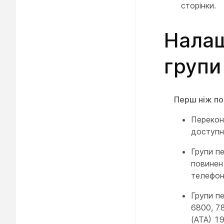
сторінки.
Налаш
групи
Перш ніж по
Перекон
доступні
Групи пе
повинен
телефону
Групи п
6800, 7
(ATA) 1