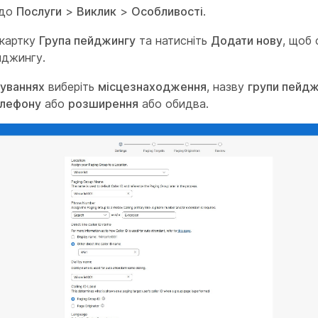
 до
Послуги
>
Виклик
>
Особливості
.
 картку
Група пейджингу
та натисніть
Додати нову
, щоб
йджингу.
уваннях
виберіть
місцезнаходження
, назву
групи пейдж
лефону
або
розширення
або обидва.