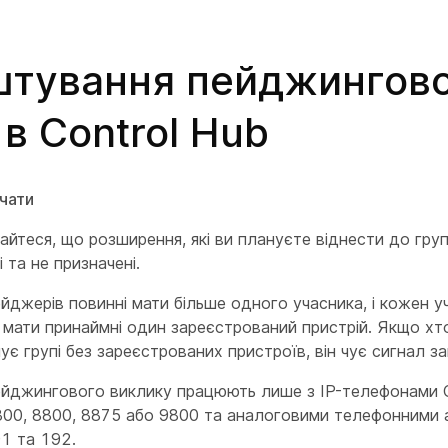
тування пейджингово
 в Control Hub
чати
айтеся, що розширення, які ви плануєте віднести до гру
 та не призначені.
йджерів повинні мати більше одного учасника, і кожен у
 мати принаймні один зареєстрований пристрій. Якщо хт
є групі без зареєстрованих пристроїв, він чує сигнал за
ейджингового виклику працюють лише з IP-телефонами C
800, 8800, 8875 або 9800 та аналоговими телефонними
91 та 192.