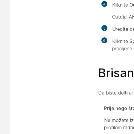
4
Kliknite Ou
Outdial AN
5
Uredite de
6
Kliknite
S
promjene.
Brisan
Da biste deltiral
Prije nego š
Ne možete izb
profilom radn