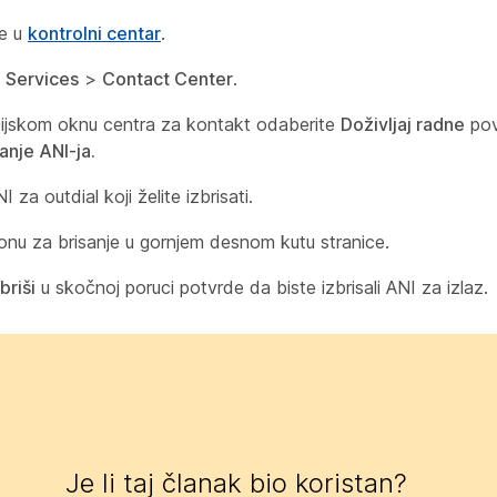
se u
kontrolni centar
.
e
Services
>
Contact Center
.
ijskom oknu centra za kontakt odaberite
Doživljaj radne
pov
nje ANI-ja.
I za outdial koji želite izbrisati.
ikonu za brisanje u gornjem desnom kutu stranice.
briši
u skočnoj poruci potvrde da biste izbrisali ANI za izlaz.
Je li taj članak bio koristan?