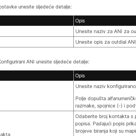
ostavke unesite sljedeće detalje:
Opis
Unesite naziv za ANI za out
Unesite opis za outdial ANI
Konfigurirani
ANI unesite sljedeće detalje:
Opis
Unesite naziv konfigurirano
Polje dopušta alfanumerič
razmake, spojnice (-) i pod
Odaberite broj kontakta s
popisa. Padajući popis pri
brojeve biranja koji su mapi
takta