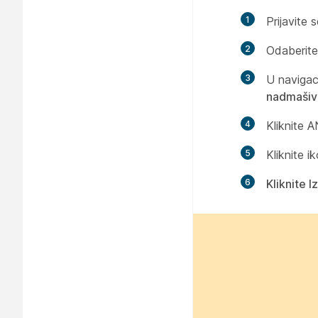
1
Prijavite 
2
Odaberit
3
U navigac
nadmašiva
4
Kliknite AN
5
Kliknite 
6
Kliknite Iz