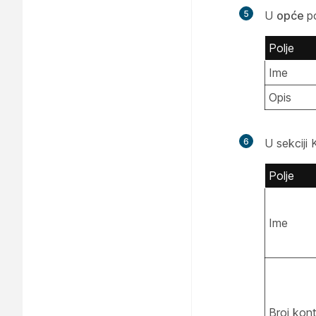
5
U
opće
p
Polje
Ime
Opis
6
U sekciji 
Polje
Ime
Broj kon