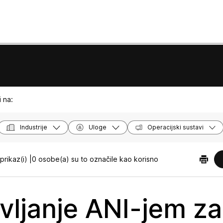
 na:
Industrije
Uloge
Operacijski sustavi
prikaz(i) |
0 osobe(a) su to označile kao korisno
vljanje ANI-jem za