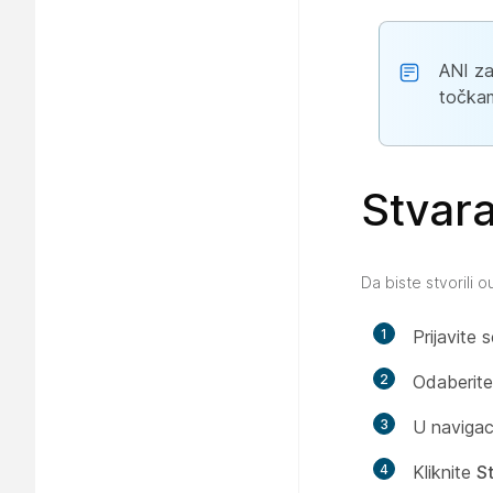
ANI za
točkam
Stvara
Da biste stvorili ou
1
Prijavite 
2
Odaberit
3
U navigac
4
Kliknite
St