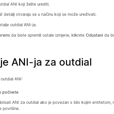
tdial ANI koji želite urediti.
I detalji otvaraju se u načinu koji se može uređivati.
talje outdial ANI-ja.
premi
da biste spremili ostale izmjene, kliknite
Odustani
da bi
je ANI-ja za outdial
i outdial ANI:
to počnete
risati ANI za outdial ako je povezan s bilo kojim entitetom, n
e površine.