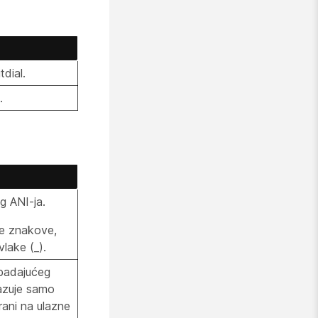
dial.
.
g ANI-ja.
ke znakove,
vlake (_).
 padajućeg
kazuje samo
rani na ulazne