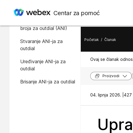
U ovome članku
Centar za pomoć
Automatska identifikacija
broja za outdial (ANI)
Početak
/
Članak
Stvaranje ANI-ja za
outdial
Ovaj se članak odnosi
Uređivanje ANI-ja za
outdial
Proizvodi
Brisanje ANI-ja za outdial
04. lipnja 2026. |
427 
Upra