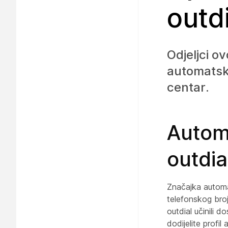
outdi
Odjeljci o
automatsko
centar.
Automa
outdia
Značajka automa
telefonskog broj
outdial učinili d
dodijelite profil 