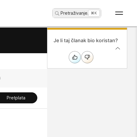
Pretraživanje
...
⌘K
Je li taj članak bio koristan?
Pretplata