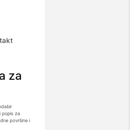
takt
a za
odabir
i popis za
adne površine i