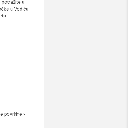
 potražite u
točke u Vodiču
iju.
e površine>