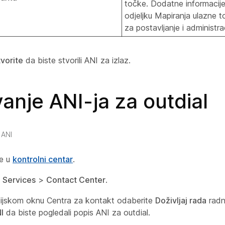
točke. Dodatne informacije
odjeljku Mapiranja ulazne 
za postavljanje i administrac
tvorite
da biste stvorili ANI za izlaz.
anje ANI-ja za outdial
 ANI
se u
kontrolni centar
.
e
Services
>
Contact Center
.
ijskom oknu Centra za kontakt odaberite
Doživljaj rada
radn
I
da biste pogledali popis ANI za outdial.