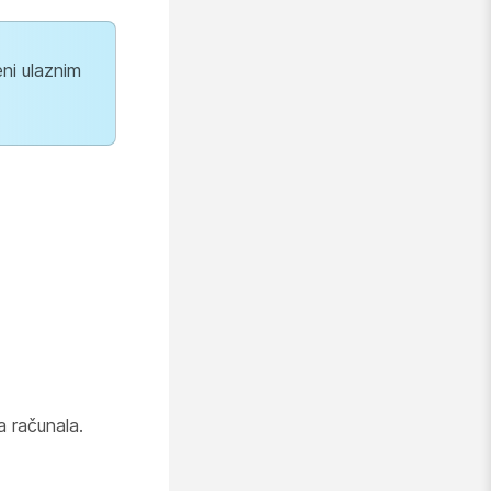
eni ulaznim
a računala.