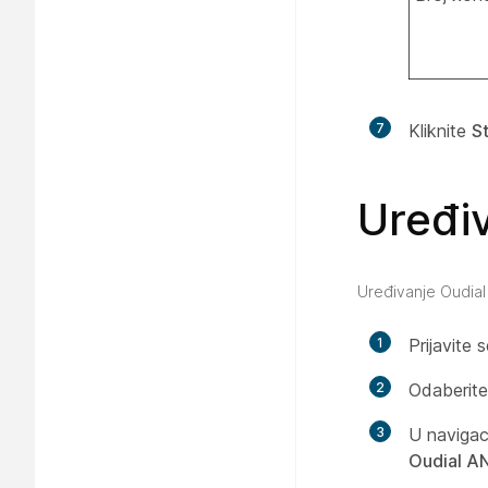
7
Kliknite
S
Uređiv
Uređivanje Oudial
1
Prijavite 
2
Odaberit
3
U navigac
Oudial AN