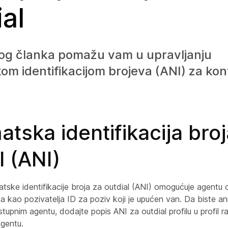
al
vog članka pomažu vam u upravljanju
m identifikacijom brojeva (ANI) za kon
tska identifikacija broj
l (ANI)
tske identifikacije broja za outdial (ANI) omogućuje agentu 
a kao pozivatelja ID za poziv koji je upućen van. Da biste an
ostupnim agentu, dodajte popis ANI za outdial profilu u profil r
agentu.