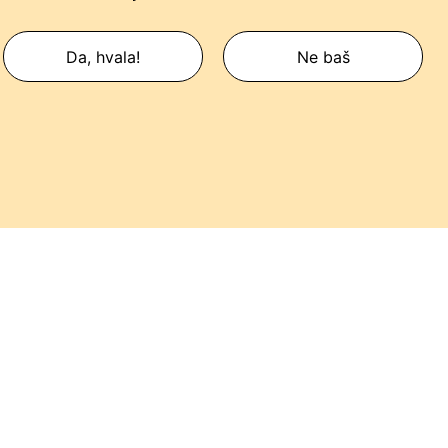
Da, hvala!
Ne baš