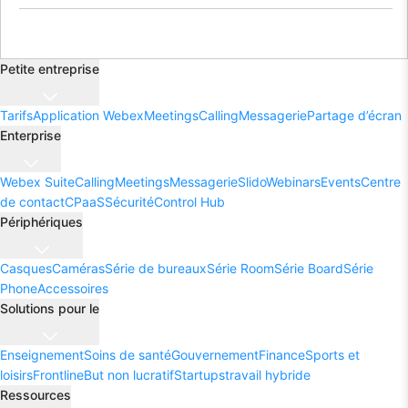
Petite entreprise
Tarifs
Application Webex
Meetings
Calling
Messagerie
Partage d’écran
Enterprise
Webex Suite
Calling
Meetings
Messagerie
Slido
Webinars
Events
Centre
de contact
CPaaS
Sécurité
Control Hub
Périphériques
Casques
Caméras
Série de bureaux
Série Room
Série Board
Série
Phone
Accessoires
Solutions pour le
Enseignement
Soins de santé
Gouvernement
Finance
Sports et
loisirs
Frontline
But non lucratif
Startups
travail hybride
Ressources