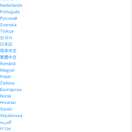
Nederlands
Português
Pyccĸий
Svenska
Tϋrkçe
한국어
日本語
简体中文
繁體中文
Română
Magyar
Polski
Čeština
Български
Norsk
Hrvatski
Srpski
Українська
العربية
עברית