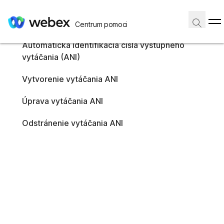
V tomto článku
Automatická identifikácia čísla výstupného vytáčania (ANI)
V tomto článku
Centrum pomoci
Vytvorenie vytáčania ANI
Úprava vytáčania ANI
Automatická identifikácia čísla výstupného
Odstránenie vytáčania ANI
vytáčania (ANI)
Domov
/
Vytvorenie vytáčania ANI
Článok
Téma článku:
Úprava vytáčania ANI
Produkty
Odstránenie vytáčania ANI
Odvetvia
Roly
Operačné systémy