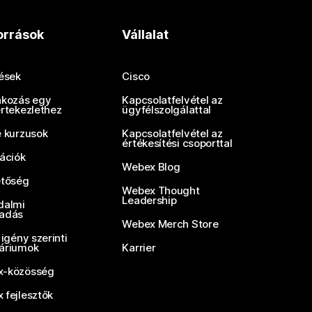
orrások
Vállalat
tések
Cisco
akozás egy
Kapcsolatfelvétel az
értekezlethez
ügyfélszolgálattal
e kurzusok
Kapcsolatfelvétel az
értékesítési csoporttal
rációk
Webex Blog
etőség
Webex Thought
Leadership
dalmi
adás
Webex Merch Store
 igény szerinti
áriumok
Karrier
-közösség
 fejlesztők