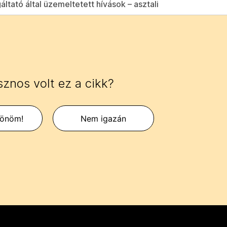
ltató által üzemeltetett hívások – asztali
znos volt ez a cikk?
zönöm!
Nem igazán