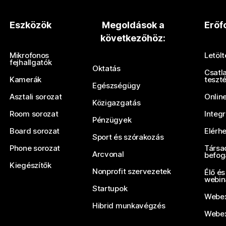
Eszközök
Megoldások a
Erőf
következőhöz:
Mikrofonos
Letöl
fejhallgatók
Oktatás
Csatl
Kamerák
teszt
Egészségügy
Asztali sorozat
Onlin
Közigazgatás
Room sorozat
Integ
Pénzügyek
Board sorozat
Elérh
Sport és szórakozás
Phone sorozat
Társa
Arcvonal
befog
Kiegészítők
Nonprofit szervezetek
Élő és
webin
Startupok
Webex
Hibrid munkavégzés
Webex