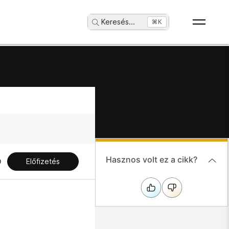
Keresés
...
⌘K
Hasznos volt ez a cikk?
Előfizetés