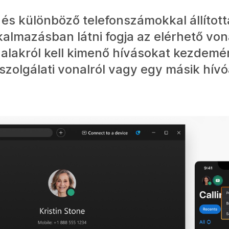
és különböző telefonszámokkal állított
lkalmazásban látni fogja az elérhető von
nalakról kell kimenő hívásokat kezdemé
lszolgálati vonalról vagy egy másik hív