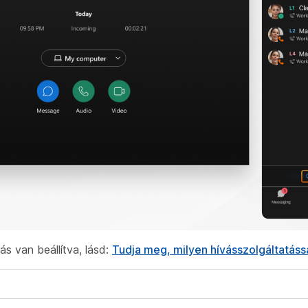
s van beállítva, lásd:
Tudja meg, milyen hívásszolgáltatáss