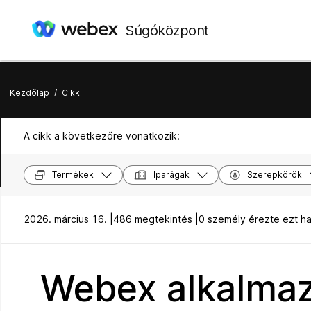
Súgóközpont
Kezdőlap
/
Cikk
A cikk a következőre vonatkozik:
Termékek
Iparágak
Szerepkörök
2026. március 16. |
486 megtekintés |
0 személy érezte ezt h
Webex alkalmaz