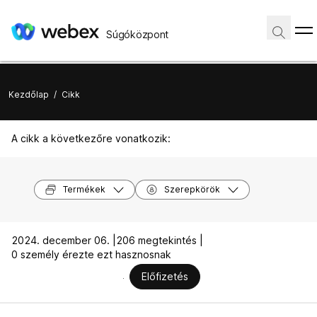
Súgóközpont
Kezdőlap
/
Cikk
A cikk a következőre vonatkozik:
Termékek
Szerepkörök
2024. december 06. |
206 megtekintés |
0 személy érezte ezt hasznosnak
Előfizetés