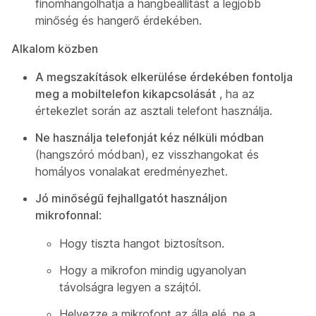
finomhangolhatja a hangbeállítást a legjobb
minőség és hangerő érdekében.
Alkalom közben
A megszakítások elkerülése érdekében fontolja
meg a mobiltelefon kikapcsolását
, ha az
értekezlet során az asztali telefont használja.
Ne használja telefonját kéz nélküli módban
(hangszóró módban), ez visszhangokat és
homályos vonalakat eredményezhet.
Jó minőségű fejhallgatót használjon
mikrofonnal
:
Hogy tiszta hangot biztosítson.
Hogy a mikrofon mindig ugyanolyan
távolságra legyen a szájtól.
Helyezze a mikrofont az álla elé, ne a