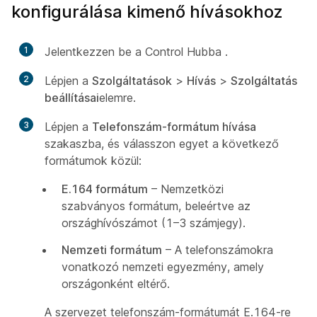
konfigurálása kimenő hívásokhoz
1
Jelentkezzen be a Control Hubba
.
2
Lépjen a
Szolgáltatások
>
Hívás
>
Szolgáltatás
beállításai
elemre.
3
Lépjen a
Telefonszám-formátum hívása
szakaszba, és válasszon egyet a következő
formátumok közül:
E.164 formátum
– Nemzetközi
szabványos formátum, beleértve az
országhívószámot (1–3 számjegy).
Nemzeti formátum
– A telefonszámokra
vonatkozó nemzeti egyezmény, amely
országonként eltérő.
A szervezet telefonszám-formátumát E.164-re