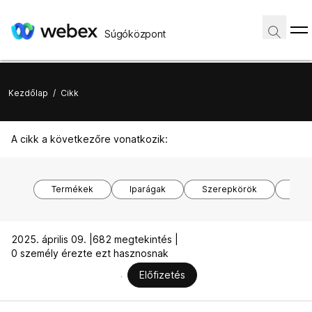
Súgóközpont
Kezdőlap
/
Cikk
A cikk a következőre vonatkozik:
Termékek
Iparágak
Szerepkörök
Ope
2025. április 09. |
682 megtekintés |
0 személy érezte ezt hasznosnak
Előfizetés