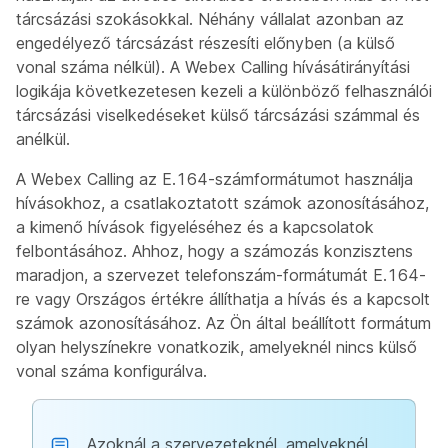
tárcsázási szokásokkal. Néhány vállalat azonban az
engedélyező tárcsázást részesíti előnyben (a külső
vonal száma nélkül). A Webex Calling hívásátirányítási
logikája következetesen kezeli a különböző felhasználói
tárcsázási viselkedéseket külső tárcsázási számmal és
anélkül.
A Webex Calling az E.164-számformátumot használja
hívásokhoz, a csatlakoztatott számok azonosításához,
a kimenő hívások figyeléséhez és a kapcsolatok
felbontásához. Ahhoz, hogy a számozás konzisztens
maradjon, a szervezet telefonszám-formátumát E.164-
re vagy Országos értékre állíthatja a hívás és a kapcsolt
számok azonosításához. Az Ön által beállított formátum
olyan helyszínekre vonatkozik, amelyeknél nincs külső
vonal száma konfigurálva.
Azoknál a szervezeteknél, amelyeknél