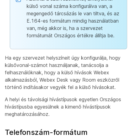
külső vonal száma konfigurálva van, a
megengedő tárcsázás le van tiltva, és az
E.164-es formátum mindig használatban
van, még akkor is, ha a szervezet
formátumát Országos értékre állítja be.
Ha egy szervezet helyszíneit úgy konfigurálja, hogy
külsővonal-számot használjanak, tanácsolja a
felhasználóknak, hogy a külső hívások Webex
alkalmazásból, Webex Desk vagy Room eszközről
történő indításakor vegyék fel a külső hívásokat.
A helyi és távolsági hívástípusok egyetlen Országos
hívástípusba egyesülnek a kimenő hívástípusok
meghatározásához.
Telefonszám-formátum