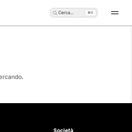
Cerca
...
⌘K
cercando.
Società