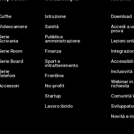
Invia una domanda
Cuffie
Istruzione
Download
Videocamere
Sanità
Accedi a u
prova
Serie
Pubblica
Scrivania
amministrazione
Lezioni onl
Serie Room
Finanza
Integrazion
Serie Board
Sport e
Accessibili
intrattenimento
Serie
Inclusività
Telefoni
Frontline
Webinar in 
Accessori
No-profit
richiesta
Startup
Comunità 
Lavoro ibrido
Sviluppato
Novità e i