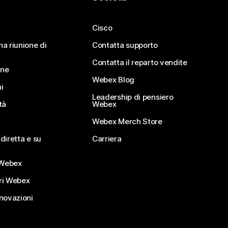
Cisco
na riunione di
Contatta supporto
Contatta il reparto vendite
ine
Webex Blog
i
Leadership di pensiero
tà
Webex
Webex Merch Store
diretta e su
Carriera
Webex
ri Webex
nnovazioni