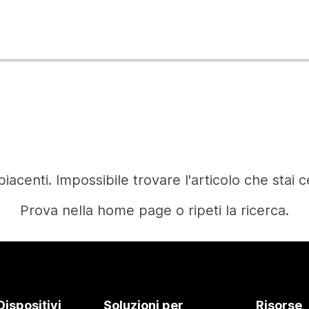
iacenti. Impossibile trovare l'articolo che stai 
Prova nella home page o ripeti la ricerca.
Home
Dispositivi
Soluzioni per
Risorse
Occorre una risposta?