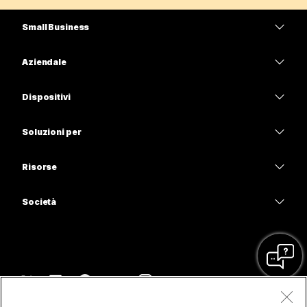
Small Business
Prezzi
Aziendale
App Webex
Webex Suite
Dispositivi
Meetings
Calling
Cuffie
Calling
Soluzioni per
Meetings
Videocamere
Istruzione
Messaggistica
Messaggistica
Risorse
Serie Scrivania
Sanità
Condivisione schermo
Download
Slido
Serie Room
Società
Pubblica amministrazione
Accedi a una riunione di prova
Webinar
Cisco
Serie Board
Finanza
Lezioni online
Events
Contatta supporto
Serie Telefoni
Sport e intrattenimento
Integrazioni
Contact Center
Contatta il reparto vendite
Accessori
Frontline
Accessibilità
CPaaS
Termini e condizioni
Webex Blog