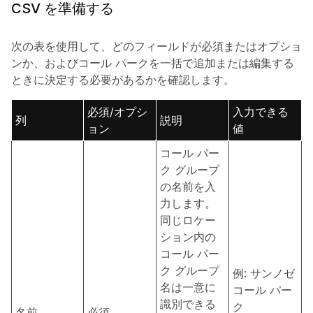
CSV を準備する
次の表を使用して、どのフィールドが必須またはオプショ
ンか、およびコール パークを一括で追加または編集する
ときに決定する必要があるかを確認します。
必須/オプシ
入力できる
列
説明
ョン
値
コール パー
ク グループ
の名前を入
力します。
同じロケー
ション内の
コール パー
ク グループ
例: サンノゼ
名は一意に
コール パー
識別できる
ク
名前
必須