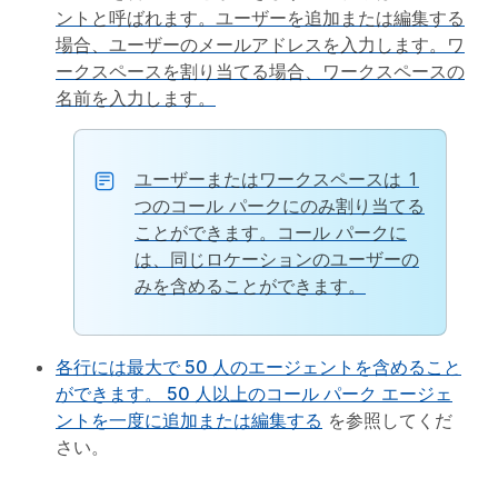
ントと呼ばれます。ユーザーを追加または編集する
場合、ユーザーのメールアドレスを入力します。ワ
ークスペースを割り当てる場合、ワークスペースの
名前を入力します。
ユーザーまたはワークスペースは 1
つのコール パークにのみ割り当てる
ことができます。コール パークに
は、同じロケーションのユーザーの
みを含めることができます。
各行には最大で 50 人のエージェントを含めること
ができます。
50 人以上のコール パーク エージェ
ントを一度に追加または編集する
を参照してくだ
さい。