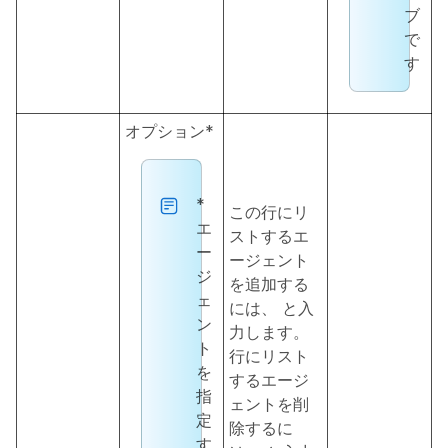
ブ
で
す
オプション*
*
この行にリ
エ
ストするエ
ー
ージェント
ジ
を追加する
ェ
には、
と入
ン
力します。
ト
行にリスト
を
するエージ
指
ェントを削
定
除するに
す