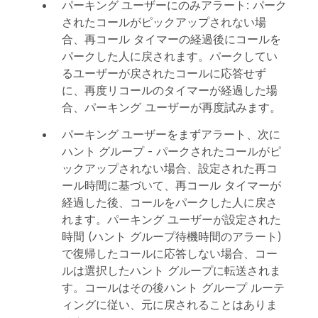
パーキング ユーザーにのみアラート
: パーク
されたコールがピックアップされない場
合、再コール タイマーの経過後にコールを
パークした人に戻されます。パークしてい
るユーザーが戻されたコールに応答せず
に、再度リコールのタイマーが経過した場
合、パーキング ユーザーが再度試みます。
パーキング ユーザーをまずアラート、次に
ハント グループ
- パークされたコールがピ
ックアップされない場合、設定された再コ
ール時間に基づいて、再コール タイマーが
経過した後、コールをパークした人に戻さ
れます。パーキング ユーザーが設定された
時間 (ハント グループ待機時間のアラート)
で復帰したコールに応答しない場合、コー
ルは選択したハント グループに転送されま
す。コールはその後ハント グループ ルーテ
ィングに従い、元に戻されることはありま