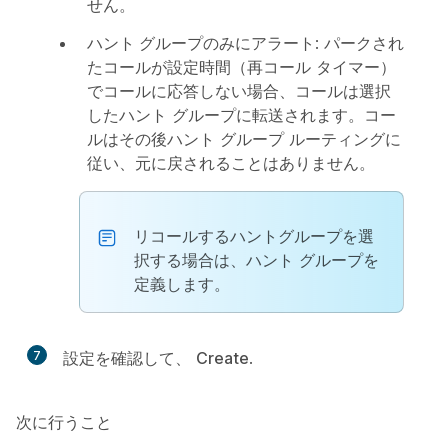
せん。
ハント グループのみにアラート
: パークされ
たコールが設定時間（再コール タイマー）
でコールに応答しない場合、コールは選択
したハント グループに転送されます。コー
ルはその後ハント グループ ルーティングに
従い、元に戻されることはありません。
リコールするハントグループを選
択する場合は、ハント グループを
定義します。
7
設定を確認して、
Create
.
次に行うこと