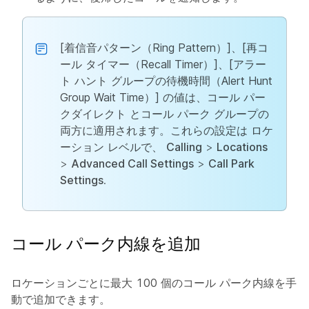
[着信音パターン（Ring Pattern）]、[再コ
ール タイマー（Recall Timer）]、[アラー
ト ハント グループの待機時間（Alert Hunt
Group Wait Time）] の値は、コール パー
クダイレクト とコール パーク グループの
両方に適用されます。これらの設定は
ロケ
ーション
レベルで、
Calling
>
Locations
>
Advanced Call Settings
>
Call Park
Settings
.
コール パーク内線を追加
ロケーションごとに最大 100 個のコール パーク内線を手
動で追加できます。