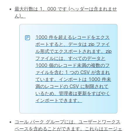
最大行数は 1、000 です (ヘッダーは含まれませ
ん)。
1000 件を超えるレコードをエクス
ポートすると、データは zip ファイ
ル形式でエクスポートされます。zip
ファイルには、すべてのデータと
1000 個のレコード未満の複数のフ
ァイルを含む 1 つの CSV が含まれ
ています。インポートは 1000 件未
満のレコードの CSV に制限されて
いるため、管理者は更新をすばやく
インポートできます。
コール パーク グループには、ユーザーとワークス
ペースを含めることができます。これらはエージェ