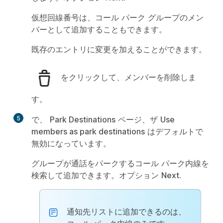
仮想回線番号は、コール パーク グループのメン
バーとして追加することもできます。
既存のエントリに変更を加えることができます。
をクリックして、メンバーを削除しま
す。
5
で、
Park Destinations
ページ、ザ
Use
members as park destinations
はデフォルトで
無効になっています。
グループが通話をパークするコール パーク内線を
検索して追加できます。オプション
Next
.
通知先リストに追加できるのは、