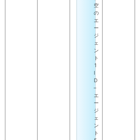
空
の
エ
ー
ジ
ェ
ン
ト
1
I
D
–
エ
ー
ジ
ェ
ン
ト