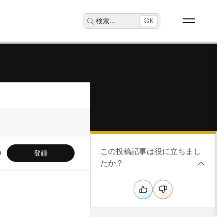
検索
...
⌘K
この投稿記事は役に立ちまし
登録
たか？