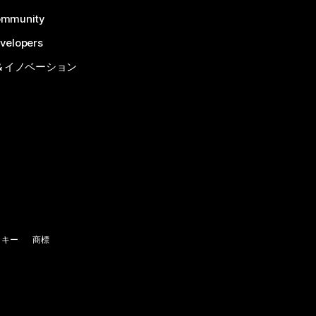
ommunity
velopers
& イノベーション
ッキー
商標