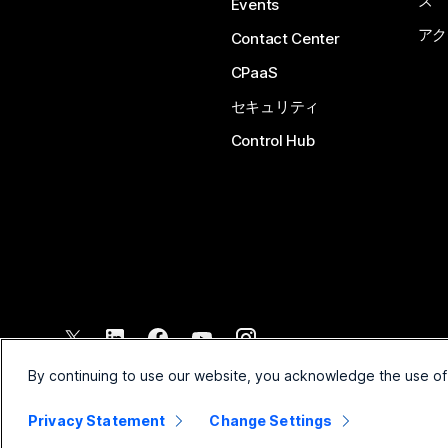
ズ
Events
アク
Contact Center
CPaaS
セキュリティ
Control Hub
©
2026
Cisco and/or its affiliates. All rights reserved.
By continuing to use our website, you acknowledge the use of
Privacy Statement
Change Settings