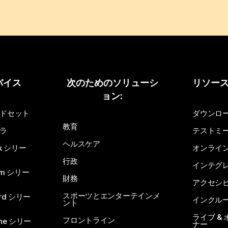
バイス
次のためのソリューシ
リソー
ョン:
ドセット
ダウンロ
教育
ラ
テストミ
ヘルスケア
sk シリー
オンライ
行政
インテグ
om シリー
財務
アクセシ
スポーツとエンターテインメ
rd シリー
インクル
ント
ライブ &
フロントライン
one シリー
ナー