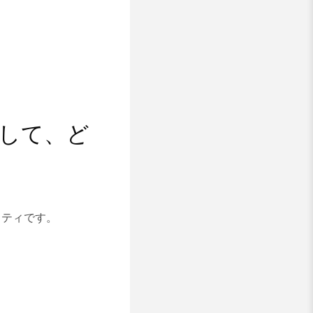
関して、ど
リティです。