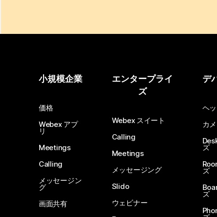
小規模企業
エンタープライ
デ
ズ
価格
ヘッ
Webex スイート
Webex アプ
カメ
リ
Calling
De
Meetings
ズ
Meetings
Calling
Ro
メッセージング
ズ
メッセージン
Slido
グ
Boa
ズ
ウェビナー
画面共有
Ph