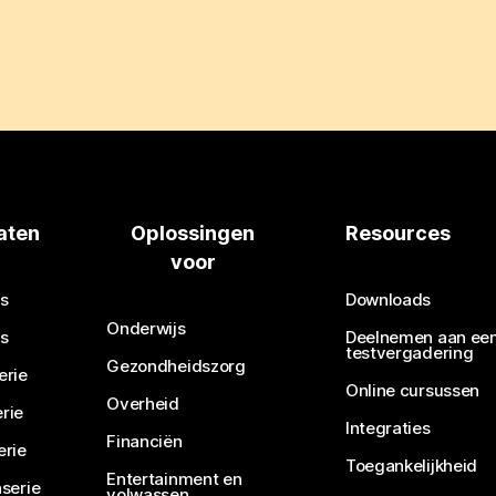
aten
Oplossingen
Resources
voor
s
Downloads
Onderwijs
s
Deelnemen aan ee
testvergadering
Gezondheidszorg
erie
Online cursussen
Overheid
rie
Integraties
Financiën
erie
Toegankelijkheid
Entertainment en
serie
volwassen