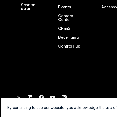
Scherm
Events
Accesso
delen
Contact
Center
CPaaS
Beveiliging
Control Hub
©
2026
Cisco en/of de dochterondernemingen. Alle rechten voo
By continuing to use our website, you acknowledge the use of