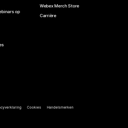
Webex Merch Store
ebinars op
Carrière
es
acyverklaring
Cookies
Handelsmerken