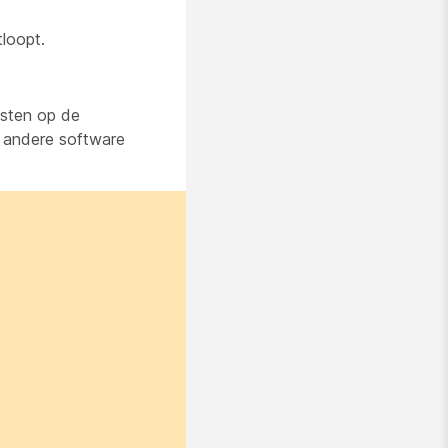
loopt.
esten op de
n andere software