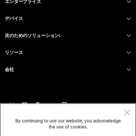
エンタープライズ
Webex アプリ
Webex スイート
デバイス
Meetings
Calling
ヘッドセット
Calling
次のためのソリューション:
Meetings
カメラ
メッセージング
教育
メッセージング
リソース
Desk シリーズ
画面共有
ヘルスケア
Slido
ダウンロード
Room シリーズ
会社
行政
ウェビナー
テストミーティングに参加
Board シリーズ
Cisco
財務
Events
オンラインクラス
Phone シリーズ
サポートへお問い合わせ
スポーツとエンターテインメント
Contact Center
インテグレーション
アクセサリ
セールスに問い合わせ
フロントライン
CPaaS
アクセシビリティ
利用規約
Webex Blog
非営利
セキュリティ
By continuing to use our website, you acknowledge
インクルージョン
プライバシーステートメント
the use of cookies.
Webex ソート リーダーシップ
スタートアップ
Control Hub
クッキー
ライブ & オンデマンド ウェビナー