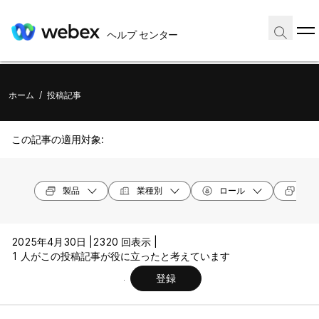
ヘルプ センター
ホーム
/
投稿記事
この記事の適用対象:
製品
業種別
ロール
デバ
2025年4月30日 |
2320 回表示 |
1 人がこの投稿記事が役に立ったと考えています
登録