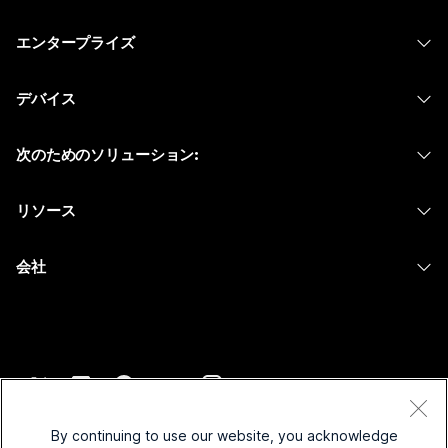
価格
エンタープライズ
Webex アプリ
Webex スイート
デバイス
Meetings
Calling
ヘッドセット
Calling
次のためのソリューション:
Meetings
カメラ
メッセージング
教育
メッセージング
リソース
Desk シリーズ
画面共有
ヘルスケア
Slido
ダウンロード
Room シリーズ
会社
行政
ウェビナー
テストミーティングに参加
Board シリーズ
Cisco
財務
Events
オンラインクラス
Phone シリーズ
サポートへお問い合わせ
スポーツとエンターテインメント
Contact Center
インテグレーション
アクセサリ
セールスに問い合わせ
フロントライン
CPaaS
アクセシビリティ
利用規約
Webex Blog
非営利
セキュリティ
By continuing to use our website, you acknowledge
インクルージョン
プライバシーステートメント