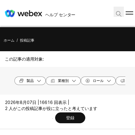
ヘルプ センター
ホーム
/
投稿記事
この記事の適用対象:
製品
業種別
ロール
オペ
2026年8月07日 |
16616 回表示 |
2 人がこの投稿記事が役に立ったと考えています
登録