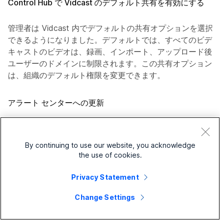
Control Hub で Vidcast のデフォルト共有を有効にする
管理者は Vidcast 内でデフォルトの共有オプションを選択
できるようになりました。デフォルトでは、すべてのビデオ
キャストのビデオは、録画、インポート、アップロード後、
ユーザーのドメインに制限されます。この共有オプションで
は、組織のデフォルト権限を変更できます。
アラート センターへの更新
アラート センターに次の変更が加えられました。
By continuing to use our website, you acknowledge
アラート センターの名称が使用されました
the use of cookies.
Notifications
.
Privacy Statement
メッセージは、
Manage
タブが削除されました。メ
ッセージは、
All rules
および
My rules
サブタブ
Change Settings
は、
Alerts
します。