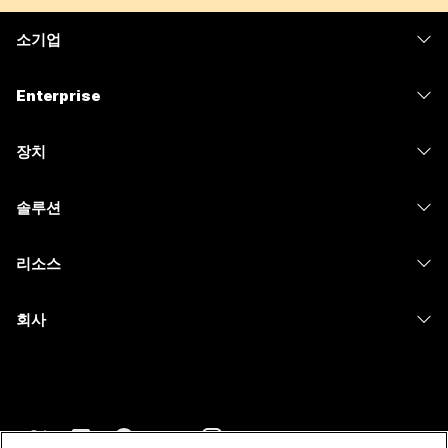
소기업
가격
Enterprise
Webex 앱
Webex Suite
장치
Meetings
Calling
헤드셋
Calling
솔루션
Meetings
카메라
메시징
교육
메시징
리소스
Desk 시리즈
화면 공유
의료 서비스
Slido
다운로드
Room 시리즈
회사
정부
Webinars
테스트 미팅 참여하기
Board 시리즈
Cisco
재무
이벤트
온라인 학습
전화 시리즈
지원 연락처
스포츠 및 엔터테인먼트
Contact Center
통합
보조 프로그램
영업팀에 문의
최전선
CPaaS