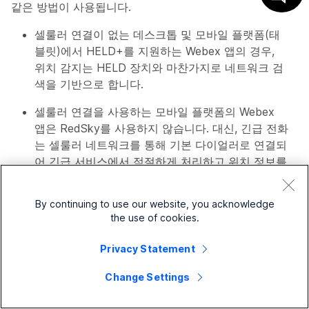
같은 방법이 사용됩니다.
셀룰러 연결이 없는 데스크톱 및 모바일 플랫폼(태
블릿)에서 HELD+를 지원하는 Webex 앱의 경우,
위치 감지는 HELD 장치와 마찬가지로 네트워크 검
색을 기반으로 합니다.
셀룰러 연결을 사용하는 모바일 플랫폼의 Webex
앱은 RedSky를 사용하지 않습니다. 대신, 긴급 전화
는 셀룰러 네트워크를 통해 기본 다이얼러로 연결되
어 긴급 서비스에서 적절하게 처리하고 위치 정보를
제공할 수 있도록 합니다. RedSky가 Webex 앱을
통해 설계한 방식 때문에 휴대전화로 긴급 전화가
By continuing to use our website, you acknowledge
걸려왔다는 확인 팝업창이 표시됩니다. 이미 통화가
the use of cookies.
셀룰러 네트워크를 통해 연결되어 적절한 응답이 이
루어지고 있으므로 추가 조치는 필요하지 않습니다.
Privacy Statement
휴대전화 통화가 연결되지 않으면 팝업창에 Wi-Fi를
Change Settings
통해 Webex 앱을 사용하여 통화할 수 있는 옵션이
표시됩니다. 이러한 와이파이 통화는 휴대전화 통화