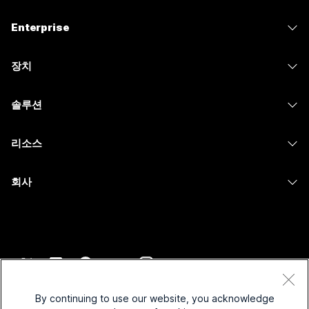
가격
Enterprise
Webex 앱
Webex Suite
장치
Meetings
Calling
헤드셋
Calling
솔루션
Meetings
카메라
메시징
교육
메시징
리소스
Desk 시리즈
화면 공유
의료 서비스
Slido
다운로드
Room 시리즈
회사
정부
Webinars
테스트 미팅 참여하기
Board 시리즈
Cisco
재무
이벤트
온라인 학습
전화 시리즈
지원 연락처
스포츠 및 엔터테인먼트
Contact Center
통합
보조 프로그램
영업팀에 문의
최전선
CPaaS
접근성
약관 및 조건
Webex Blog
비영리
보안
By continuing to use our website, you acknowledge
포용성
개인 정보 보호 정책