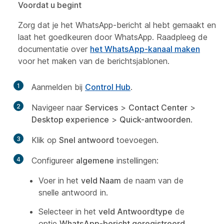
Voordat u begint
Zorg dat je het WhatsApp-bericht al hebt gemaakt en
laat het goedkeuren door WhatsApp. Raadpleeg de
documentatie over
het WhatsApp-kanaal maken
voor het maken van de berichtsjablonen.
1
Aanmelden bij
Control Hub
.
2
Navigeer naar
Services
>
Contact Center
>
Desktop experience
>
Quick-antwoorden
.
3
Klik op
Snel antwoord
toevoegen.
4
Configureer
algemene
instellingen:
Voer in het
veld Naam
de naam van de
snelle antwoord in.
Selecteer in het
veld Antwoordtype
de
optie
WhatsApp-bericht geregistreerd
.