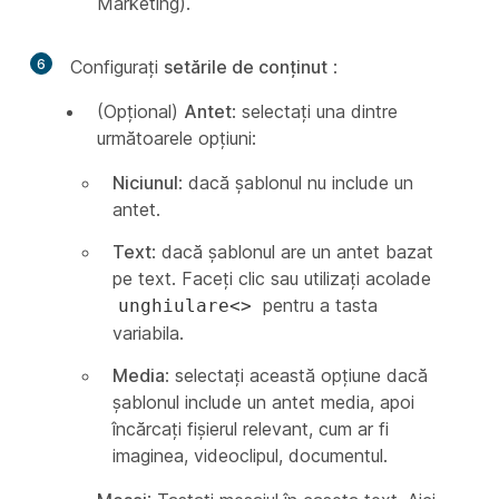
Marketing).
6
Configurați
setările de conținut
:
(Opțional)
Antet
: selectați una dintre
următoarele opțiuni:
Niciunul
: dacă șablonul nu include un
antet.
Text
: dacă șablonul are un antet bazat
pe text. Faceți clic sau utilizați acolade
pentru a tasta
unghiulare<>
variabila.
Media
: selectați această opțiune dacă
șablonul include un antet media, apoi
încărcați fișierul relevant, cum ar fi
imaginea, videoclipul, documentul.