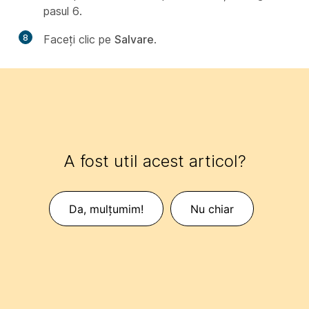
pasul 6.
8
Faceți clic pe
Salvare
.
A fost util acest articol?
Da, mulțumim!
Nu chiar