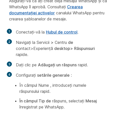
Asigurați-vă că ați creat deja mesajul WhatsApp și că
WhatsApp îl aprobă. Consultați
Crearea
documentației activelor
canalului WhatsApp pentru
crearea șabloanelor de mesaje.
1
Conectați-vă la
Hubul de control
.
2
Navigați la Servicii
>
Centru
de
contact>Experiență
desktop>
Răspunsuri
rapide.
3
Dați clic pe
Adăugați un răspuns
rapid.
4
Configurați
setările generale
:
În câmpul Nume
, introduceți numele
răspunsului rapid.
În câmpul Tip de
răspuns, selectați
Mesaj
înregistrat pe WhatsApp.