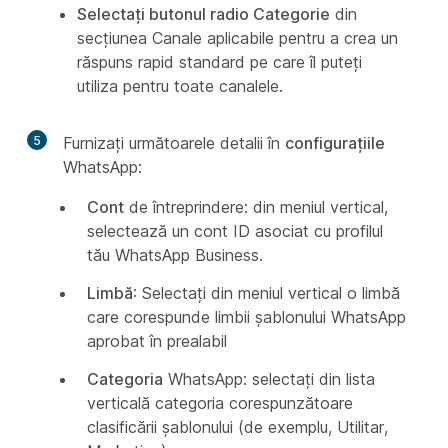
Selectați butonul radio Categorie
din
secțiunea Canale aplicabile pentru a crea un
răspuns rapid standard pe care îl puteți
utiliza pentru toate canalele.
5
Furnizați următoarele detalii în
configurațiile
WhatsApp:
Cont
de întreprindere: din meniul vertical,
selectează un cont ID asociat cu profilul
tău WhatsApp Business.
Limbă
: Selectați din meniul vertical o limbă
care corespunde limbii șablonului WhatsApp
aprobat în prealabil
Categoria
WhatsApp: selectați din lista
verticală categoria corespunzătoare
clasificării șablonului (de exemplu, Utilitar,