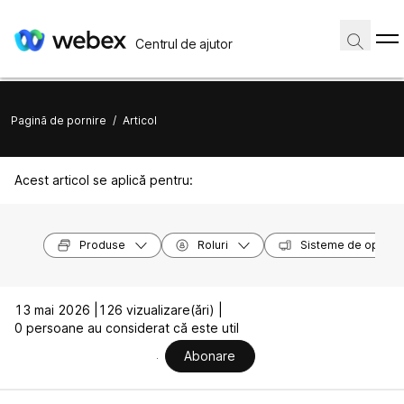
Centrul de ajutor
Pagină de pornire
/
Articol
Acest articol se aplică pentru:
Produse
Roluri
Sisteme de operar
13 mai 2026 |
126 vizualizare(ări) |
0 persoane au considerat că este util
Abonare