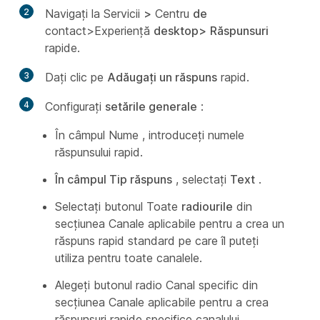
2
Navigați la Servicii
>
Centru
de
contact>Experiență
desktop>
Răspunsuri
rapide.
3
Dați clic pe
Adăugați un răspuns
rapid.
4
Configurați
setările generale
:
În câmpul Nume
, introduceți numele
răspunsului rapid.
În câmpul Tip răspuns
, selectați
Text
.
Selectați butonul Toate
radiourile
din
secțiunea Canale aplicabile pentru a crea un
răspuns rapid standard pe care îl puteți
utiliza pentru toate canalele.
Alegeți butonul radio Canal
specific din
secțiunea Canale aplicabile pentru a crea
răspunsuri rapide specifice canalului.