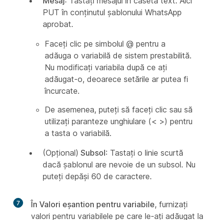
Mesaj
: Tastați mesajul în caseta text. Aici
PUT în conținutul șablonului WhatsApp
aprobat.
Faceți clic pe simbolul @ pentru a
adăuga o variabilă de sistem prestabilită.
Nu modificați variabila după ce ați
adăugat-o, deoarece setările ar putea fi
încurcate.
De asemenea, puteți să faceți clic sau să
utilizați paranteze unghiulare (< >) pentru
a tasta o variabilă.
(Opțional)
Subsol
: Tastați o linie scurtă
dacă șablonul are nevoie de un subsol. Nu
puteți depăși 60 de caractere.
7
În Valori eșantion pentru variabile
, furnizați
valori pentru variabilele pe care le-ați adăugat la