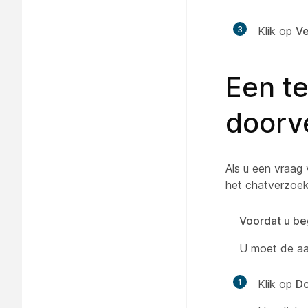
3
Klik op
V
Een t
doorv
Als u een vraag 
het chatverzoek
Voordat u be
U moet de aa
1
Klik op
Do