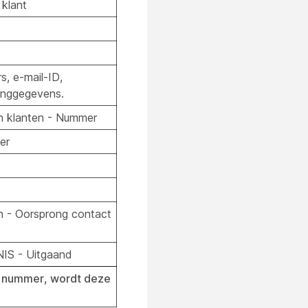
klant
, e-mail-ID,
ninggegevens.
n klanten - Nummer
er
n - Oorsprong contact
NIS - Uitgaand
el nummer, wordt deze