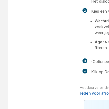
Het dialo
2
Kies een 
Wachtri
zoekveld
weerge
Agent
:
filtere
3
(Optionee
4
Klik op
Do
Het doorverbindv
reden voor afr