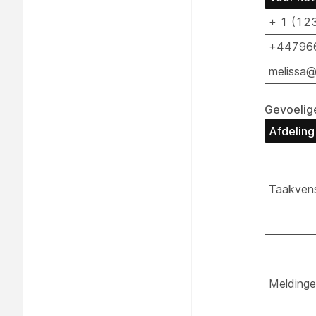
+ 1 (12
+44796
melissa@
Gevoelig
Afdeling
Taakvens
Melding