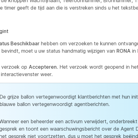
 de knoppen Wachtrijnaam, Telefoonnummer, Bronnummer, T
timer geeft de tijd aan die is verstreken sinds u het tekstb
gint
atus Beschikbaar
hebben om verzoeken te kunnen ontvangen.
bevindt, moet u uw status handmatig wijzigen van
RONA
in
et verzoek op
Accepteren
. Het verzoek wordt geopend in het
 interactievenster weer.
De grijze ballon vertegenwoordigt klantberichten met hun init
blauwe ballon vertegenwoordigt agentberichten.
Wanneer een beheerder een activum verwijdert, onderbreekt
gesprek en toont een waarschuwingsbericht over de Agent 
het gesprek niet voortzetten, dus u moet het gesprek beëind