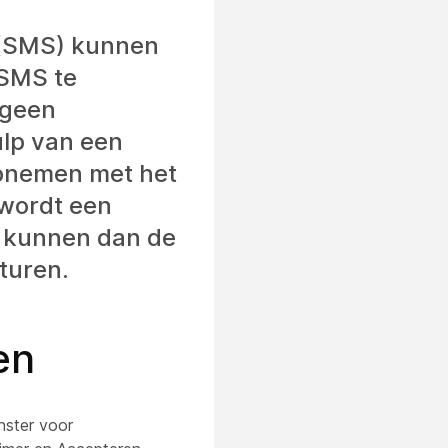
 (SMS) kunnen
 SMS te
 geen
lp van een
opnemen met het
 wordt een
 kunnen dan de
turen.
en
nster voor