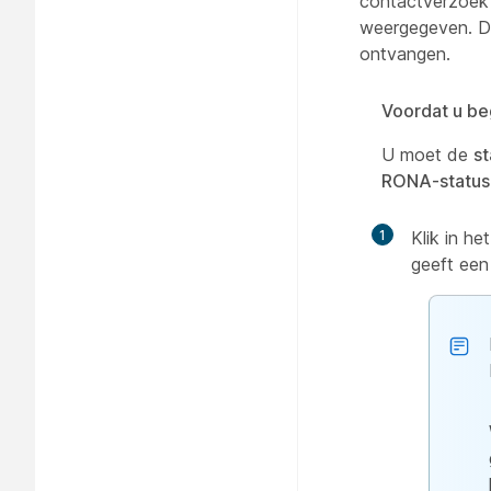
contactverzoek
weergegeven. De 
ontvangen.
Voordat u be
U moet de
st
RONA-status
1
Klik in h
geeft een