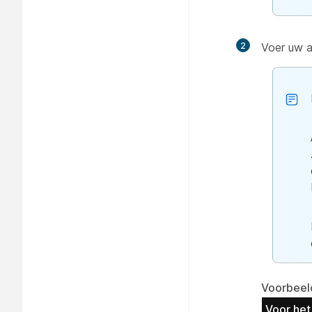
2
Voer uw a
Voorbeel
Voor he