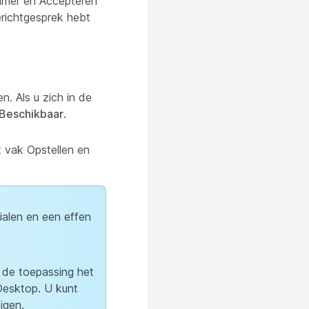
imer en Accepteren
erichtgesprek hebt
 Als u zich in de
Beschikbaar
.
 vak Opstellen en
ialen en een effen
 de toepassing het
Desktop. U kunt
igen.