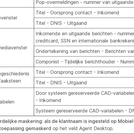
Pop-overmeldingen - nummer van uitgaande 
Titel - Oorsprong contact - Inkomend
evenster
Titel - DNIS - Uitgaand
Inkomende en uitgaande berichten - nummers
creditcard, SSN en internationale bankreke
 mediavenster
Ondertekening van berichten - Berichten va
Componist - Tijdelijke berichthouder - Numm
Titel - Oorsprong contact - Inkomend
iegeschiedenis
Taaksteen
Titel - DNIS - Uitgaand
Door systeem gereserveerde CAD-variabele
- Inkomend
abelen
Systeem gereserveerde CAD-variabelen - D
delijke maskering: als de klantnaam is ingesteld op Mobi
 toepassing gemaskerd
op het veld Agent Desktop.