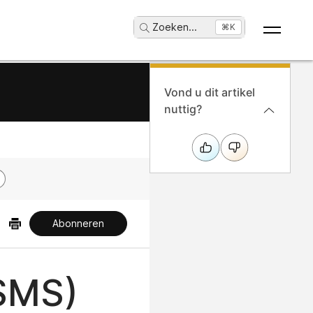
Zoeken
...
⌘K
Vond u dit artikel
nuttig?
Abonneren
SMS)