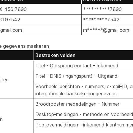
3) 456 7890
**********7890
6197542
*********7542
gmail.com
m******@gmail.com
e gegevens maskeren
Bestreken velden
Titel - Oorsprong contact - Inkomend
Titel - DNIS (ingangspunt) - Uitgaand
ter
Voorbeeld berichten - nummers, e-mail-ID, c
internationale bankrekeninggegevens.
Broodrooster mededelingen - Nummer
Desktop-meldingen - methode en voorbeel
en
Pop-overmeldingen - inkomend klantnummer