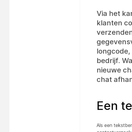
Via het k
klanten c
verzenden
gegevensv
longcode,
bedrijf. W
nieuwe ch
chat afha
Een t
Als een tekstbe