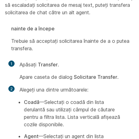
să escaladați solicitarea de mesaj text, puteți transfera
solicitarea de chat către un alt agent.
nainte de a începe
Trebuie să acceptați solicitarea înainte de a o putea
transfera.
1
Apăsați
Transfer
.
Apare caseta de dialog
Solicitare Transfer
.
2
Alegeți una dintre următoarele:
Coadă
—Selectați o coadă din lista
derulantă sau utilizați câmpul de căutare
pentru a filtra lista. Lista verticală afișează
cozile disponibile.
Agent
—Selectați un agent din lista