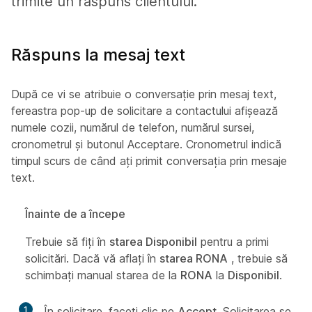
trimite un răspuns clientului.
Răspuns la mesaj text
După ce vi se atribuie o conversație prin mesaj text,
fereastra pop-up de solicitare a contactului afișează
numele cozii, numărul de telefon, numărul sursei,
cronometrul și butonul Acceptare. Cronometrul indică
timpul scurs de când ați primit conversația prin mesaje
text.
Înainte de a începe
Trebuie să fiți în
starea Disponibil
pentru a primi
solicitări. Dacă vă aflați în
starea RONA
, trebuie să
schimbați manual starea de la
RONA
la
Disponibil
.
1
În solicitare, faceți clic pe
Accept
. Solicitarea se