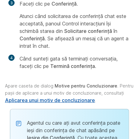
3
Faceți clic pe
Conferință
.
Atunci când solicitarea de conferință chat este
acceptată, panoul Control interacțiuni își
schimbă starea din
Solicitare conferință
în
Conferință
. Se afișează un mesaj că un agent a
intrat în chat.
4
Când sunteți gata să terminați conversația,
faceți clic pe
Termină conferința
.
Apare caseta de dialog
Motive pentru Concluzionare
. Pentru
pașii de aplicare a unui motiv de concluzionare, consultați
Aplicarea unui motiv de concluzionare
.
Agentul cu care ați avut conferința poate
ieși din conferința de chat apăsând pe
Ieșire din Conferință
. Cu toate acestea,