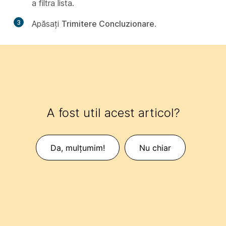
a filtra lista.
3
Apăsați
Trimitere Concluzionare
.
A fost util acest articol?
Da, mulțumim!
Nu chiar