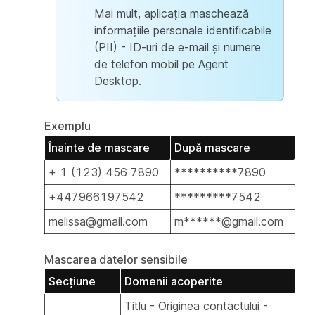
Mai mult, aplicația maschează
informațiile personale identificabile
(PII) - ID-uri de e-mail și numere
de telefon mobil pe Agent
Desktop.
Exemplu
Înainte de mascare
După mascare
+ 1 (123) 456 7890
**********7890
+447966197542
*********7542
melissa@gmail.com
m******@gmail.com
Mascarea datelor sensibile
Secțiune
Domenii acoperite
Titlu - Originea contactului -