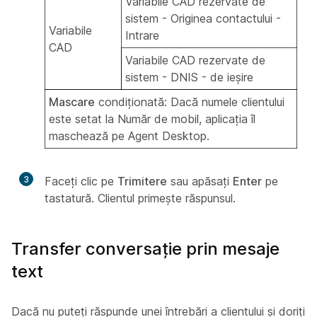
Variabile CAD rezervate de
sistem - Originea contactului -
Variabile
Intrare
CAD
Variabile CAD rezervate de
sistem - DNIS - de ieșire
Mascare
condiționată: Dacă numele clientului
este setat la Număr de mobil, aplicația îl
maschează pe Agent Desktop.
3
Faceți clic pe
Trimitere
sau apăsați
Enter
pe
tastatură. Clientul primește răspunsul.
Transfer conversație prin mesaje
text
Dacă nu puteți răspunde unei întrebări a clientului și doriți