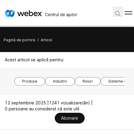
Centrul de ajutor
Pagină de pornire
/
Articol
Acest articol se aplică pentru:
Produse
Industrii
Roluri
Sisteme de o
12 septembrie 2025 |
1241 vizualizare(ări) |
0 persoane au considerat că este util
Abonare