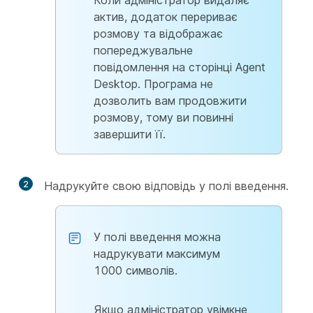
Коли адміністратор видаляє
актив, додаток перериває
розмову та відображає
попереджувальне
повідомлення на сторінці Agent
Desktop. Програма не
дозволить вам продовжити
розмову, тому ви повинні
завершити її.
2
Надрукуйте свою відповідь у полі введення.
У полі введення можна
надрукувати максимум
1000 символів.
Якщо адміністратор увімкне