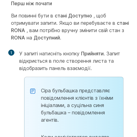
Перш ніж почати
Ви повинні бути в
стані Доступно
, щоб
отримувати запити. Якщо ви перебуваєте в
стані
RONA
, вам потрібно вручну змінити свій стан з
RONA
на
Доступний
.
1
У запиті натисніть кнопку
Прийняти
. Запит
відкриється в поле створення листа та
відобразить панель взаємодії.
Сіра бульбашка представляє
повідомлення клієнтів з їхніми
ініціалами, а суцільна синя
бульбашка – повідомлення
агентів.