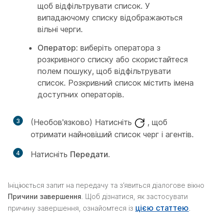
щоб відфільтрувати список. У
випадаючому списку відображаються
вільні черги.
Оператор
: виберіть оператора з
розкривного списку або скористайтеся
полем пошуку, щоб відфільтрувати
список. Розкривний список містить імена
доступних операторів.
3
(Необов'язково) Натисніть
, щоб
отримати найновіший список черг і агентів.
4
Натисніть
Передати
.
Ініціюється запит на передачу та з’явиться діалогове вікно
Причини завершення
. Щоб дізнатися, як застосувати
цією статтею
причину завершення, ознайомтеся із
.