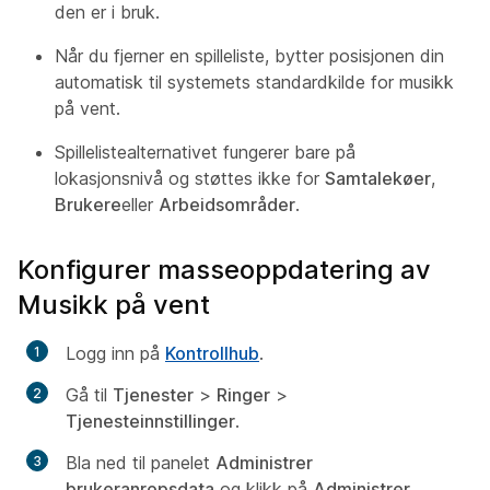
den er i bruk.
Når du fjerner en spilleliste, bytter posisjonen din
automatisk til systemets standardkilde for musikk
på vent.
Spillelistealternativet fungerer bare på
lokasjonsnivå og støttes ikke for
Samtalekøer
,
Brukere
eller
Arbeidsområder
.
Konfigurer masseoppdatering av
Musikk på vent
Logg inn på
Kontrollhub
.
Gå til
Tjenester
>
Ringer
>
Tjenesteinnstillinger
.
Bla ned til panelet
Administrer
brukeranropsdata
og klikk på
Administrer