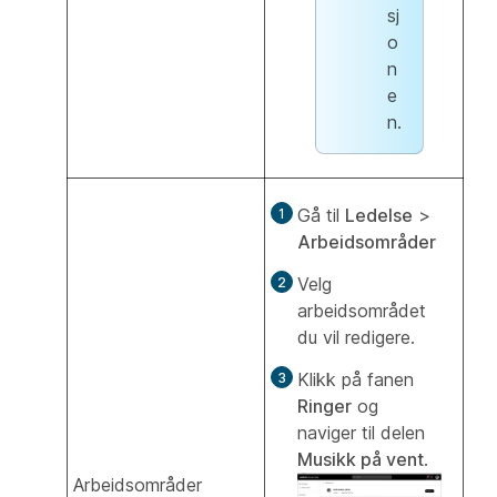
sj
o
n
e
n.
Gå til
Ledelse
>
Arbeidsområder
Velg
arbeidsområdet
du vil redigere.
Klikk på fanen
Ringer
og
naviger til delen
Musikk på vent
.
Arbeidsområder