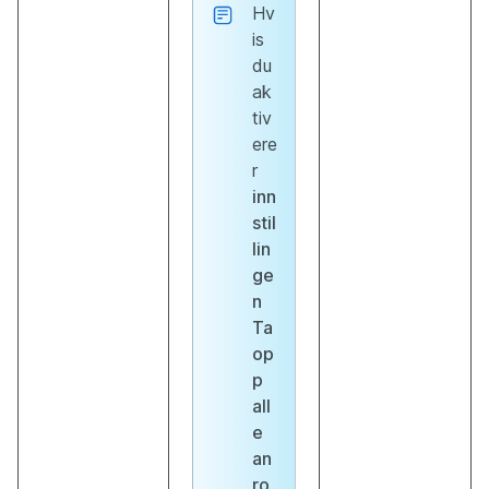
Hv
is
du
ak
tiv
ere
r
inn
stil
lin
ge
n
Ta
op
p
all
e
an
ro