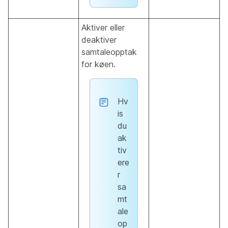
Aktiver eller
deaktiver
samtaleopptak
for køen.
Hv
is
du
ak
tiv
ere
r
sa
mt
ale
op