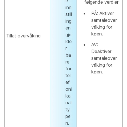
e
følgende verdier:
inn
PÅ: Aktiver
still
samtaleover
ing
våking for
en
køen.
gje
Tillat overvåking
lde
AV:
r
Deaktiver
ba
samtaleover
re
våking for
for
køen.
tel
ef
oni
ka
nal
ty
pe
n.