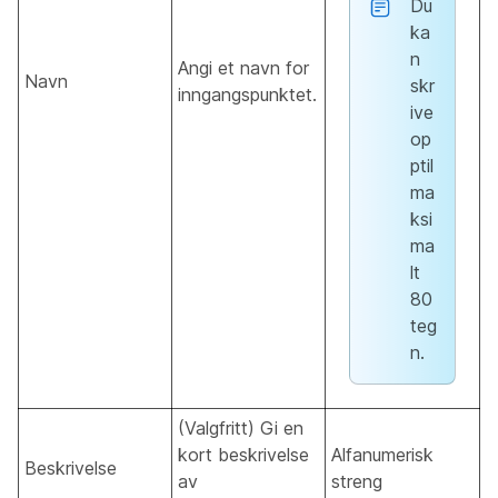
Du
ka
n
Angi et navn for
Navn
skr
inngangspunktet.
ive
op
ptil
ma
ksi
ma
lt
80
teg
n.
(Valgfritt) Gi en
kort beskrivelse
Alfanumerisk
Beskrivelse
av
streng