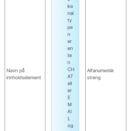
ka
nal
ty
pe
n
er
en
te
n
CH
Navn på
Alfanumerisk
AT
innholdselement
streng
ell
er
E
M
AI
L
og