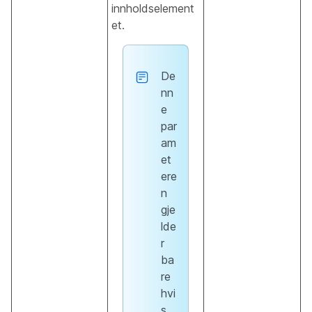
innholdselement
et.
De
nn
e
par
am
et
ere
n
gje
lde
r
ba
re
hvi
s