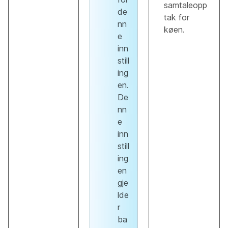
samtaleopp
de
tak for
nn
køen.
e
inn
still
ing
en.
De
nn
e
inn
still
ing
en
gje
lde
r
ba