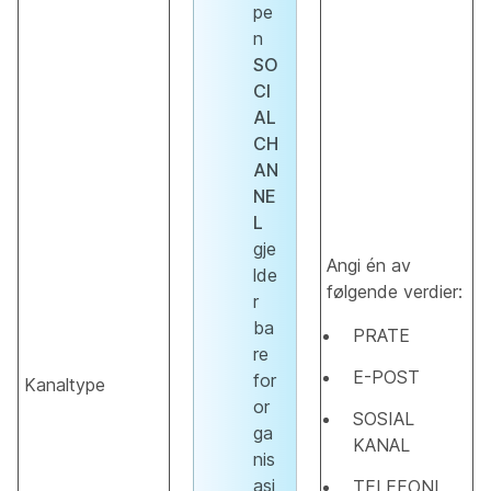
pe
n
SO
CI
AL
CH
AN
NE
L
gje
Angi én av
lde
følgende verdier:
r
ba
PRATE
re
E-POST
for
Kanaltype
or
SOSIAL
ga
KANAL
nis
asj
TELEFONI