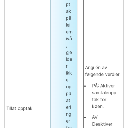
pt
ak
på
lei
ern
ivå
,
gje
lde
r
Angi én av
ikk
følgende verdier:
e
PÅ: Aktiver
op
samtaleopp
pd
tak for
at
køen.
eri
Tillat opptak
ng
AV:
er
Deaktiver
for