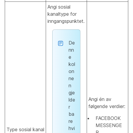
Angi sosial
kanaltype for
inngangspunktet.
De
nn
e
kol
on
ne
n
gje
Angi én av
lde
følgende verdier:
r
ba
FACEBOOK
re
MESSENGE
hvi
Type sosial kanal
R