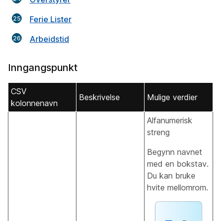
Ferie Lister
Arbeidstid
Inngangspunkt
CSV
Beskrivelse
Mulige verdier
kolonnenavn
Alfanumerisk
streng
Begynn navnet
med en bokstav.
Du kan bruke
hvite mellomrom.