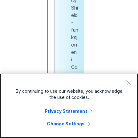
cy
Shi
eld
-
fun
ksj
on
en
i
Co
ntr
ol
Hu
By continuing to use our website, you acknowledge
b.
the use of cookies.
Hv
is
Privacy Statement
du
Change Settings
vil
ha