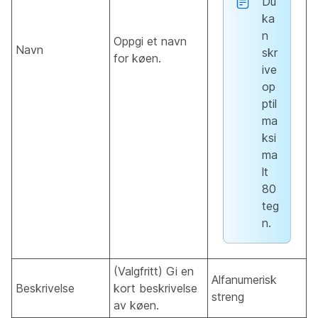
Du
ka
n
Oppgi et navn
Navn
skr
for køen.
ive
op
ptil
ma
ksi
ma
lt
80
teg
n.
(Valgfritt) Gi en
Alfanumerisk
Beskrivelse
kort beskrivelse
streng
av køen.