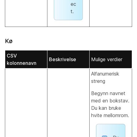
ec
t.
Kø
CSV
Beskrivelse
Mulige verdier
kolonnenavn
Alfanumerisk
streng
Begynn navnet
med en bokstav.
Du kan bruke
hvite mellomrom.