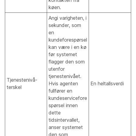
kontakten fra
køen.
Angi varigheten, i
sekunder, som
en
kundeforespørsel
kan være i en kø
før systemet
flagger den som
utenfor
tjenestenivået.
Tjenestenivå-
Hvis agenten
En heltallsverdi
terskel
fullfører en
kundeservicefore
spørsel innen
dette
tidsintervallet,
anser systemet
den som