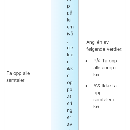
p
på
lei
ern
ivå
,
Angi én av
gje
følgende verdier:
lde
PÅ: Ta opp
r
alle anrop i
ikk
Ta opp alle
kø.
e
samtaler
op
AV: Ikke ta
pd
opp
at
samtaler i
eri
kø.
ng
er
av