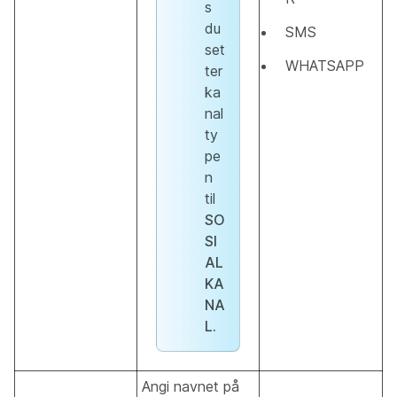
s
du
SMS
set
WHATSAPP
ter
ka
nal
ty
pe
n
til
SO
SI
AL
KA
NA
L.
Angi navnet på