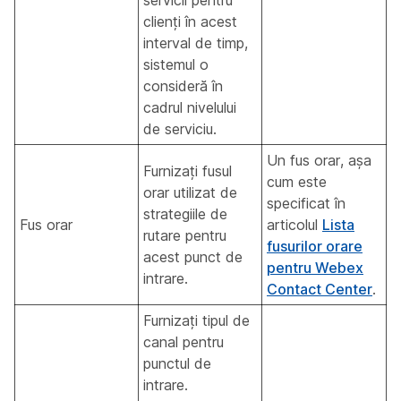
servicii pentru
clienți în acest
interval de timp,
sistemul o
consideră în
cadrul nivelului
de serviciu.
Un fus orar, așa
Furnizați fusul
cum este
orar utilizat de
specificat în
strategiile de
Fus orar
articolul
Lista
rutare pentru
fusurilor orare
acest punct de
pentru Webex
intrare.
Contact Center
.
Furnizați tipul de
canal pentru
punctul de
intrare.