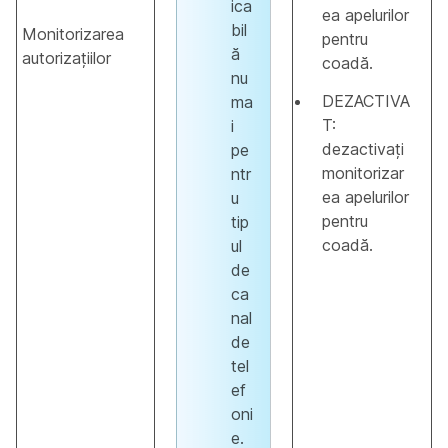
ica
ea apelurilor
bil
Monitorizarea
pentru
ă
autorizațiilor
coadă.
nu
DEZACTIVA
ma
T:
i
dezactivați
pe
monitorizar
ntr
ea apelurilor
u
pentru
tip
coadă.
ul
de
ca
nal
de
tel
ef
oni
e.