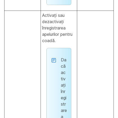
Activați sau
dezactivați
înregistrarea
apelurilor pentru
coadă.
Da
că
ac
tiv
ați
înr
egi
str
are
a