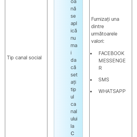
oa
nă
se
Furnizați una
apl
dintre
ică
următoarele
nu
valori:
ma
i
FACEBOOK
Tip canal social
da
MESSENGE
că
R
set
SMS
ați
tip
WHATSAPP
ul
ca
nal
ului
la
C