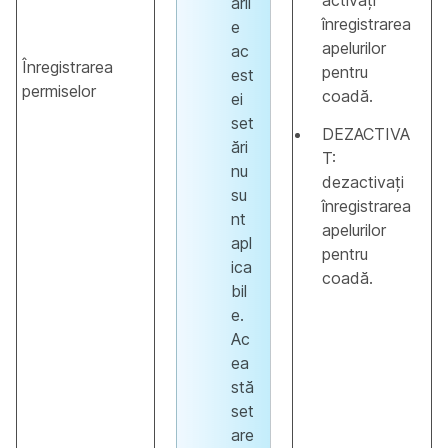
activați
ăril
înregistrarea
e
apelurilor
ac
Înregistrarea
pentru
est
permiselor
coadă.
ei
set
DEZACTIVA
ări
T:
nu
dezactivați
su
înregistrarea
nt
apelurilor
apl
pentru
ica
coadă.
bil
e.
Ac
ea
stă
set
are