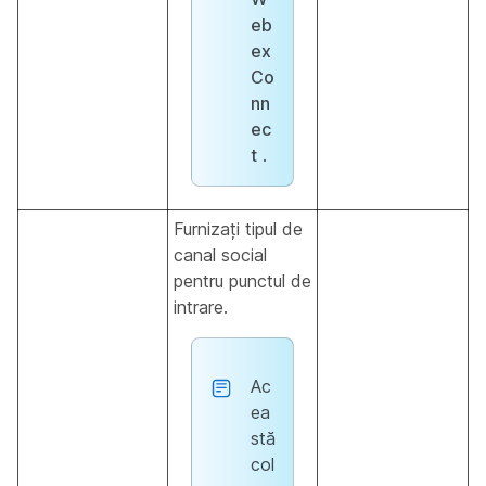
eb
ex
Co
nn
ec
t
.
Furnizați tipul de
canal social
pentru punctul de
intrare.
Ac
ea
stă
col