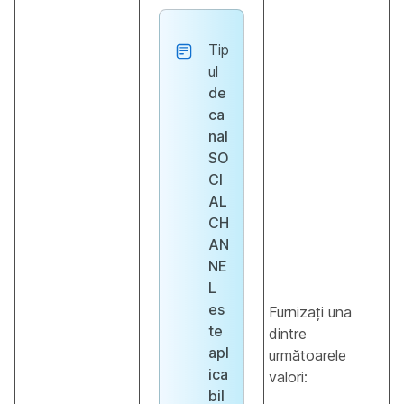
Tip
ul
de
ca
nal
SO
CI
AL
CH
AN
NE
L
es
Furnizați una
te
dintre
apl
următoarele
ica
valori:
bil