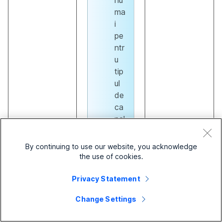
nu
ma
i
pe
ntr
u
tip
ul
de
ca
nal
de
tel
By continuing to use our website, you acknowledge
ef
the use of cookies.
oni
e.
Privacy Statement
Change Settings
Permiteți