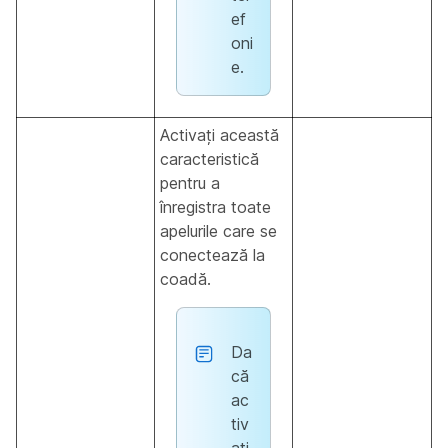
ef
oni
e.
Activați această
caracteristică
pentru a
înregistra toate
apelurile care se
conectează la
coadă.
Da
că
ac
tiv