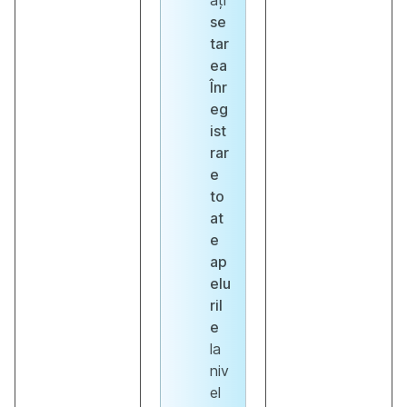
ați
se
tar
ea
Înr
eg
ist
rar
e
to
at
e
ap
elu
ril
e
la
niv
el