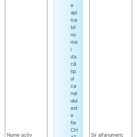
e
apl
ica
bil
nu
ma
i
da
că
tip
ul
ca
nal
ului
est
e
fie
CH
Nume activ
Șir alfanumeric