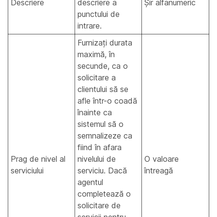
Descriere
descriere a
Șir alfanumeric
punctului de
intrare.
Furnizați durata
maximă, în
secunde, ca o
solicitare a
clientului să se
afle într-o coadă
înainte ca
sistemul să o
semnalizeze ca
fiind în afara
Prag de nivel al
nivelului de
O valoare
serviciului
serviciu. Dacă
întreagă
agentul
completează o
solicitare de