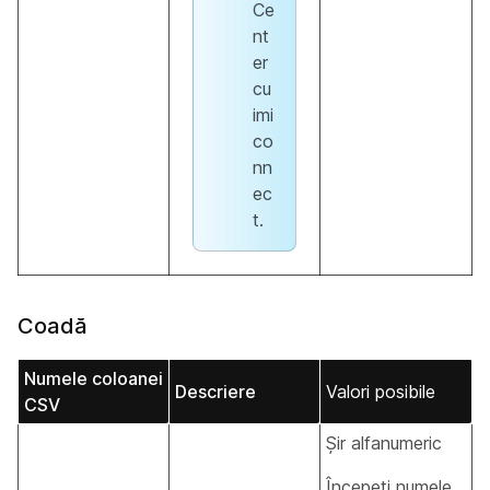
Ce
nt
er
cu
imi
co
nn
ec
t.
Coadă
Numele coloanei
Descriere
Valori posibile
CSV
Șir alfanumeric
Începeți numele