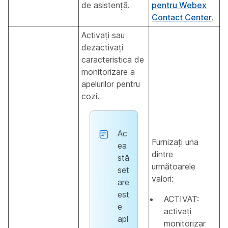
de asistență.
pentru Webex
Contact Center
.
Activați sau
dezactivați
caracteristica de
monitorizare a
apelurilor pentru
cozi.
Ac
Furnizați una
ea
dintre
stă
următoarele
set
valori:
are
est
ACTIVAT:
e
activați
apl
monitorizar