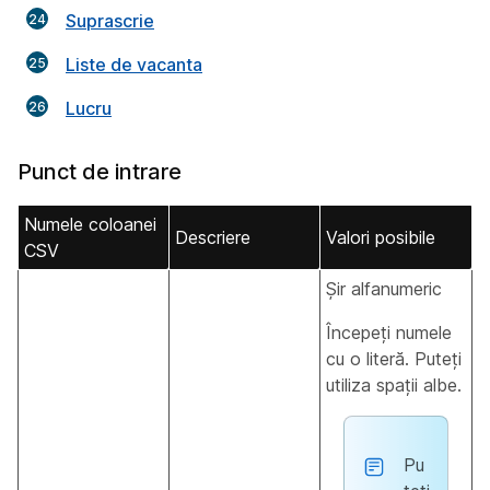
Suprascrie
Liste de vacanta
Lucru
Punct de intrare
Numele coloanei
Descriere
Valori posibile
CSV
Șir alfanumeric
Începeți numele
cu o literă. Puteți
utiliza spații albe.
Pu