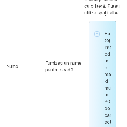
cu o literă. Puteți
utiliza spații albe.
Pu
teți
intr
od
uc
Furnizați un nume
Nume
e
pentru coadă.
ma
xi
mu
m
80
de
car
act