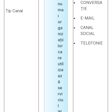
CONVERSA
nu
ȚIE
ma
Tip Canal
i
E-MAIL
or
CANAL
ga
SOCIAL
niz
ații
TELEFONIE
lor
ca
re
util
ize
az
ă
se
rvi
ciu
l
W