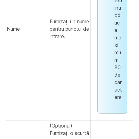
teți
intr
od
Furnizați un nume
uc
Nume
pentru punctul de
e
intrare.
ma
xi
mu
m
80
de
car
act
ere
.
(Opțional)
Furnizați o scurtă