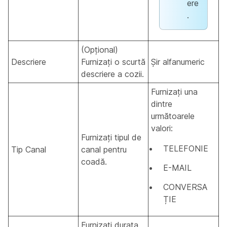
ere
.
(Opțional)
Descriere
Furnizați o scurtă
Șir alfanumeric
descriere a cozii.
Furnizați una
dintre
următoarele
valori:
Furnizați tipul de
TELEFONIE
Tip Canal
canal pentru
coadă.
E-MAIL
CONVERSA
ȚIE
Furnizați durata