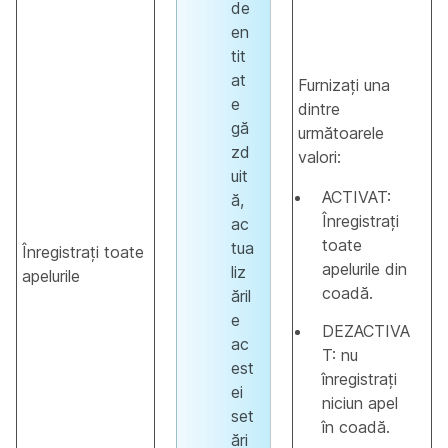
de
en
tit
at
Furnizați una
e
dintre
gă
următoarele
zd
valori:
uit
ACTIVAT:
ă,
Înregistrați
ac
toate
tua
Înregistrați toate
apelurile din
liz
apelurile
coadă.
ăril
e
DEZACTIVA
ac
T: nu
est
înregistrați
ei
niciun apel
set
în coadă.
ări