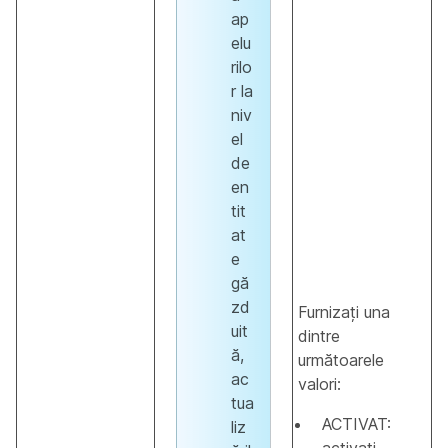
ap
elu
rilo
r la
niv
el
de
en
tit
at
e
gă
zd
Furnizați una
uit
dintre
ă,
următoarele
ac
valori:
tua
ACTIVAT:
liz