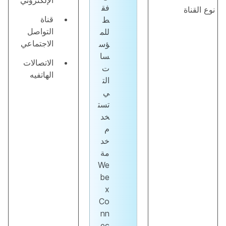
الإلكتروني
فق
نوع القناة
قناة
ط
التواصل
للم
الاجتماعي
ؤس
سا
الاتصالات
ت
الهاتفيه
الت
ي
تست
خد
م
خد
مة
We
be
x
Co
nn
ec