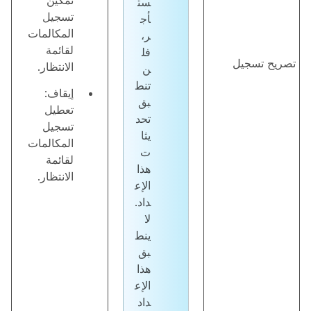
تمكين
ست
تسجيل
أج
المكالمات
ر،
لقائمة
فل
تصريح تسجيل
الانتظار.
ن
تنط
إيقاف:
بق
تعطيل
تحد
تسجيل
يثا
المكالمات
ت
لقائمة
هذا
الانتظار.
الإع
داد.
لا
ينط
بق
هذا
الإع
داد