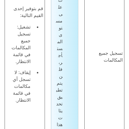
ت
عل
قم بتوفير إحدى
ى
القيم التالية:
مس
تشغيل:
تو
تسجيل
ى
جميع
الم
المكالمات
ست
تسجيل جميع
في قائمة
أج
المكالمات
الانتظار.
ر،
فل
إيقاف: لا
ن
تسجل أي
يتم
مكالمات
تطب
في قائمة
يق
الانتظار.
تحد
يثا
ت
هذا