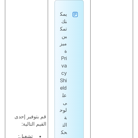
يمك
نك
تمك
ين
ميز
ة
Pri
va
cy
Shi
eld
عل
ى
لوح
قم بتوفير إحدى
ة
القيم التالية:
الت
حك
تشغيل: