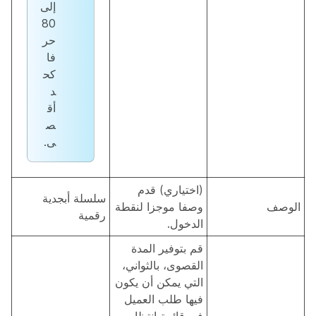
إلى
80
حر
فا
كح
د
أق
ص
ى.
(اختياري) قدم
سلسلة أبجدية
الوصف
وصفا موجزا لنقطة
رقمية
الدخول.
قم بتوفير المدة
القصوى، بالثواني،
التي يمكن أن يكون
فيها طلب العميل