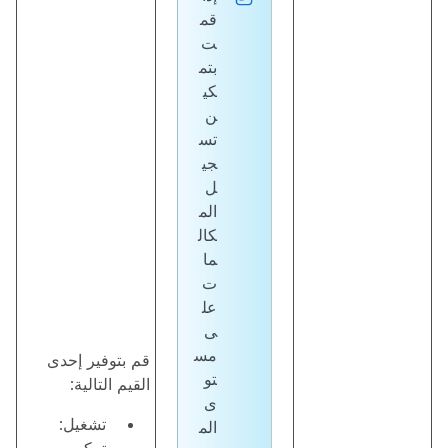
قم
ت
بتم
كي
ن
تس
جي
ل
الم
كال
ما
ت
عل
ى
مس
قم بتوفير إحدى
تو
القيم التالية:
ى
تشغيل:
الم