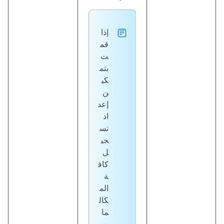
إذا
قم
ت
بتم
كي
ن
إعد
اد
تس
جي
ل
كاف
ة
الم
كال
ما