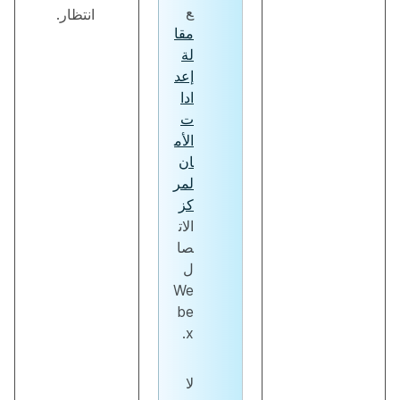
ع
انتظار.
مقا
لة
إعد
ادا
ت
الأم
ان
لمر
كز
الات
صا
ل
We
be
x.
لا