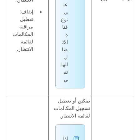
عل
إيقاف:
ى
تعطيل
نوع
مراقبة
قنا
المكالمات
ة
لقائمة
الات
الانتظار.
صا
ل
الها
تف
ي.
تمكين أو تعطيل
تسجيل المكالمات
لقائمة الانتظار.
إذا