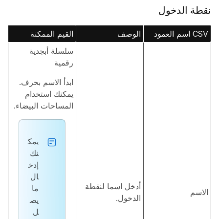
نقطة الدخول
CSV اسم العمود
الوصف
القيم الممكنة
سلسلة أبجدية
رقمية
ابدأ الاسم بحرف.
يمكنك استخدام
المساحات البيضاء.
يمك
نك
إدخ
ال
أدخل اسما لنقطة
ما
الاسم
الدخول.
يص
ل