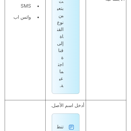
ت
SMS
بتعي
ين
واتس اب
نوع
القن
اة
إلى
قنا
ة
اجت
ما
عي
ة
.
أدخل اسم الأصل.
تنط