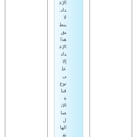
الإع
داد.
لا
ينط
بق
هذا
الإع
داد
إلا
عل
ى
نوع
قنا
ة
الات
صا
ل
الها
تف