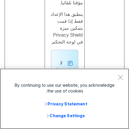
مؤقتا تلقائيا.
ينطبق هذا الإعداد
فقط إذا قمت
بتمكين ميزة
Privacy Shield
في لوحة التحكم.
لا
ينط
بق
تسجيل مدة الإيقاف
قيمة صحيحة
هذا
By continuing to use our website, you acknowledge
المؤقت
الإع
the use of cookies.
داد
إلا
Privacy Statement
عل
Change Settings
ى
نوع