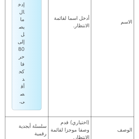
إدخ
ال
أدخل اسما لقائمة
ما
الاسم
الانتظار.
يص
ل
إلى
80
حر
فا
كح
د
أق
ص
ى.
(اختياري) قدم
سلسلة أبجدية
الوصف
وصفا موجزا لقائمة
رقمية
الانتظار.