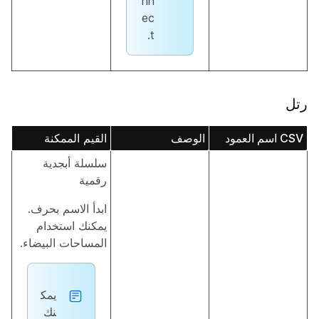
nn
ec
t.
رتل
CSV اسم العمود
الوصف
القيم الممكنة
سلسلة أبجدية
رقمية
ابدأ الاسم بحرف.
يمكنك استخدام
المساحات البيضاء.
يمك
نك