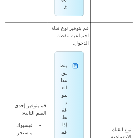
t.
قم بتوفير نوع قناة
اجتماعية لنقطة
الدخول.
ينط
بق
هذا
الع
مو
د
قم بتوفير إحدى
فق
القيم التالية:
ط
إذا
فيسبوك
نوع القناة
قم
ماسنجر
الاجتماعية