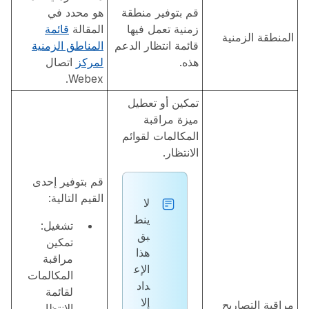
قم بتوفير منطقة
هو محدد في
زمنية تعمل فيها
المقالة
قائمة
المنطقة الزمنية
قائمة انتظار الدعم
المناطق الزمنية
هذه.
لمركز
اتصال
Webex.
تمكين أو تعطيل
ميزة مراقبة
المكالمات لقوائم
الانتظار.
قم بتوفير إحدى
القيم التالية:
لا
ينط
تشغيل:
بق
تمكين
هذا
مراقبة
الإع
المكالمات
داد
لقائمة
إلا
مراقبة التصاريح
الانتظار.