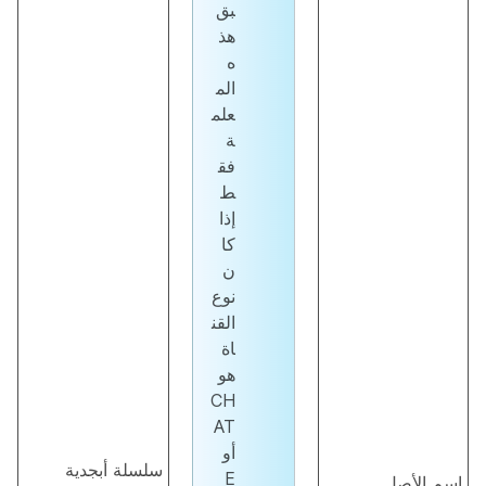
بق
هذ
ه
الم
علم
ة
فق
ط
إذا
كا
ن
نوع
القن
اة
هو
CH
AT
أو
سلسلة أبجدية
E
اسم الأصل