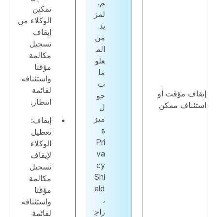
م.
تمكين
لمز
الوكلاء من
يد
إيقاف
من
تسجيل
الم
مكالمة
علو
مؤقتا
ما
واستئنافه
ت
لقائمة
إيقاف مؤقت أو
حو
انتظار.
استئناف ممكن
ل
ميز
إيقاف:
ة
تعطيل
Pri
الوكلاء
va
لإيقاف
cy
تسجيل
Shi
مكالمة
eld
مؤقتا
،
واستئنافه
راج
لقائمة