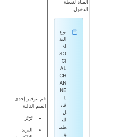
القناة لنقطة
الدخول.
نوع
القن
اة
SO
CI
AL
CH
AN
NE
L
قم بتوفير إحدى
قاب
القيم التالية:
ل
ثَرْثَرَ
للت
طبي
البريد
ق