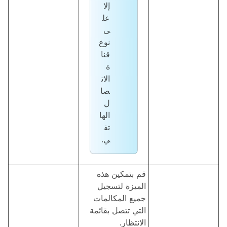
إلا
عل
ى
نوع
قنا
ة
الات
صا
ل
الها
تف
ي.
قم بتمكين هذه
الميزة لتسجيل
جميع المكالمات
التي تتصل بقائمة
الانتظار.