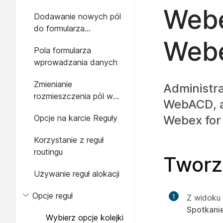
Web
Dodawanie nowych pól
do formularza
zgłoszeniowego
Webe
Pola formularza
wprowadzania danych
Zmienianie
Administra
rozmieszczenia pól w
WebACD, a
formularzu
Opcje na karcie Reguły
Webex for
zgłoszeniowym
Korzystanie z reguł
routingu
Tworze
Używanie reguł alokacji
Opcje reguł
1
Z widoku 
Spotkani
Wybierz opcje kolejki