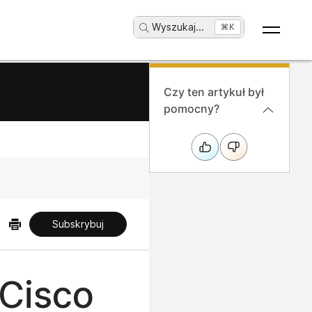
Wyszukaj
...
⌘K
Czy ten artykuł był
pomocny?
Subskrybuj
 Cisco