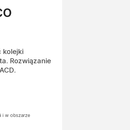
co
kolejki
a. Rozwiązanie
bACD.
i
i w obszarze