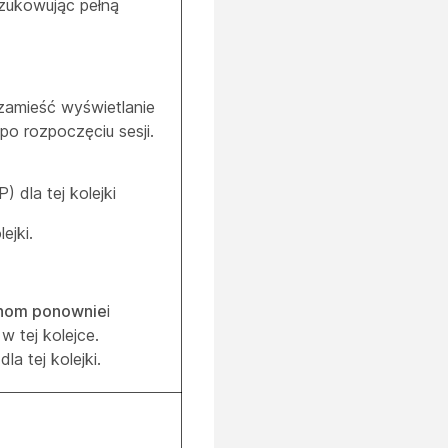
eszukowując pełną
zamieść wyświetlanie
po rozpoczęciu sesji.
 dla tej kolejki
ejki.
uchom ponownie
i
w tej kolejce.
la tej kolejki.