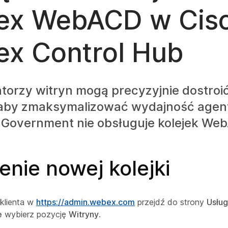
ex WebACD w Cis
x Control Hub
torzy witryn mogą precyzyjnie dostroić 
by zmaksymalizować wydajność agent
 Government nie obsługuje kolejek We
nie nowej kolejki
klienta w
https://admin.webex.com
przejdź do strony
Usług
e
wybierz pozycję
Witryny
.