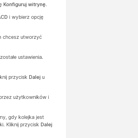
ję
Konfiguruj witrynę
.
ACD
i wybierz opcję
ch chcesz utworzyć
zostałe ustawienia.
knij przycisk
Dalej
u
 przez użytkowników i
y, gdy kolejka jest
. Kliknij przycisk
Dalej