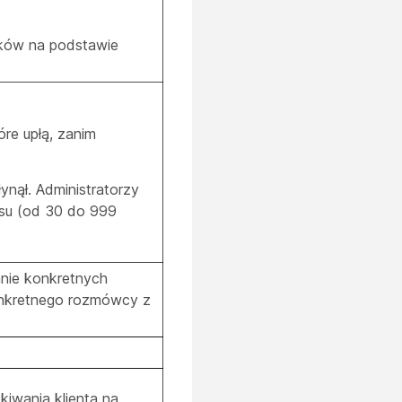
ików na podstawie
óre upłą, zanim
nął. Administratorzy
asu (od 30 do 999
nie konkretnych
konkretnego rozmówcy z
kiwania klienta na