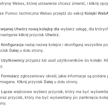
itrynę Webex, której ustawienia chcesz zmienić, i kliknij opc
ze Pomoc techniczna Webex przejdź do sekcji
Kolejki Web
ozwijanej Utwórz nową kolejkę dla
wybierz usługę, dla który
 następnie kliknij przycisk
Utwórz
.
 Konfiguracja
nadaj nazwę kolejce i skonfiguruj wszystkie po
zycisk
Dalej
u dołu strony.
e Użytkownicy
przypisz lub usuń użytkowników do kolejki. Kli
y.
e Formularz
zgłoszeniowy określ, jakie informacje są podane
magane. Kliknij przycisk
Dalej
u dołu strony.
e Łącze
wejściowe wybierz przycisk, który ma być wyświetlan
oraz przycisk, który ma być wyświetlany po zamknięciu kolejki
ony.