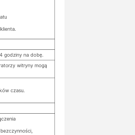
atu
lienta.
24 godziny na dobę.
tratorzy witryny mogą
ików czasu.
ączenia
 bezczynności,