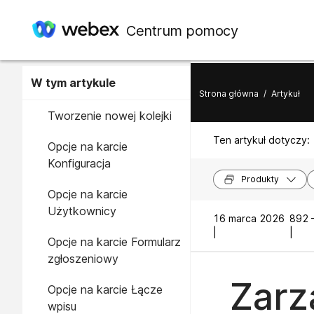
Centrum pomocy
W tym artykule
Strona główna
/
Artykuł
Tworzenie nowej kolejki
Ten artykuł dotyczy:
Opcje na karcie
Konfiguracja
Produkty
Opcje na karcie
Użytkownicy
16 marca 2026
892 
|
|
Opcje na karcie Formularz
zgłoszeniowy
Zarz
Opcje na karcie Łącze
wpisu