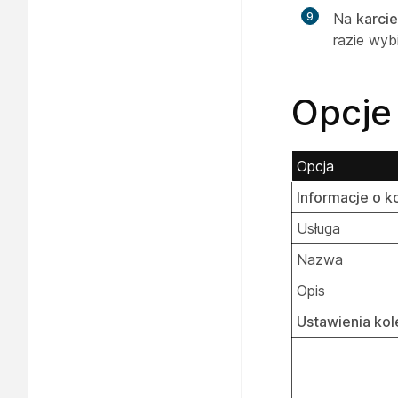
9
Na
karci
razie wyb
Opcje 
Opcja
Informacje o k
Usługa
Nazwa
Opis
Ustawienia kol