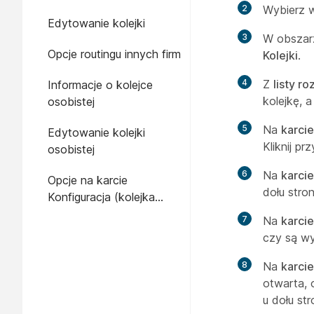
2
Wybierz w
Edytowanie kolejki
3
W obszar
Opcje routingu innych firm
Kolejki
.
4
Z
listy r
Informacje o kolejce
kolejkę, a
osobistej
5
Na
karcie
Edytowanie kolejki
Kliknij pr
osobistej
6
Na
karci
Opcje na karcie
dołu stron
Konfiguracja (kolejka
osobista)
7
Na
karci
czy są wy
8
Na
karci
otwarta, 
u dołu str