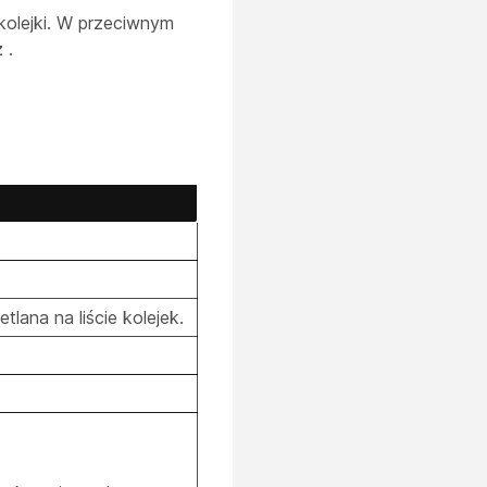
kolejki. W przeciwnym
z
.
lana na liście kolejek.