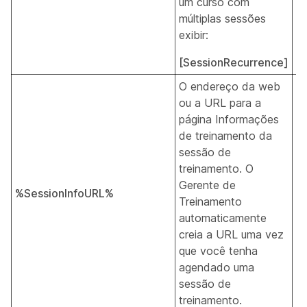
um curso com
múltiplas sessões
exibir:
[SessionRecurrence]
O endereço da web
ou a URL para a
página Informações
de treinamento da
sessão de
treinamento. O
Gerente de
%SessionInfoURL%
T
Treinamento
automaticamente
creia a URL uma vez
que você tenha
agendado uma
sessão de
treinamento.