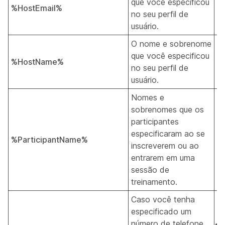
que você especificou
%HostEmail%
T
no seu perfil de
usuário.
O nome e sobrenome
que você especificou
%HostName%
T
no seu perfil de
usuário.
Nomes e
sobrenomes que os
participantes
especificaram ao se
%ParticipantName%
T
inscreverem ou ao
entrarem em uma
sessão de
treinamento.
Caso você tenha
especificado um
número de telefone