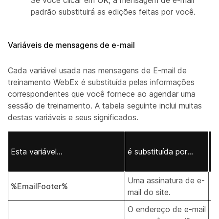
Se você clicar em
OK
, a mensagem de e-mail
padrão substituirá as edições feitas por você.
Variáveis de mensagens de e-mail
Cada variável usada nas mensagens de E-mail de
treinamento WebEx é substituída pelas informações
correspondentes que você fornece ao agendar uma
sessão de treinamento. A tabela seguinte inclui muitas
destas variáveis e seus significados.
pa
Esta variável...
é substituída por...
M
ma
Uma assinatura de e-
%EmailFooter%
T
mail do site.
O endereço de e-mail