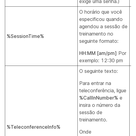
exige uma senha.)
O horário que você
especificou quando
agendou a sessão de
treinamento no
%SessionTime%
T
seguinte formato:
HH:MM [am/pm]
Por
exemplo: 12:30 pm
O seguinte texto:
Para entrar na
teleconferência, ligue
%CallInNumber%
e
insira o número da
sessão de
treinamento.
%TeleconferenceInfo%
T
Onde