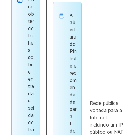
ra
ob
A
ter
ab
de
ert
tal
ura
he
do
s
Pin
so
hol
br
e é
e
rec
en
om
tra
en
da
da
e
da
Rede pública
saí
par
voltada para a
da
a
Internet,
de
to
incluindo um IP
trá
do
público ou NAT