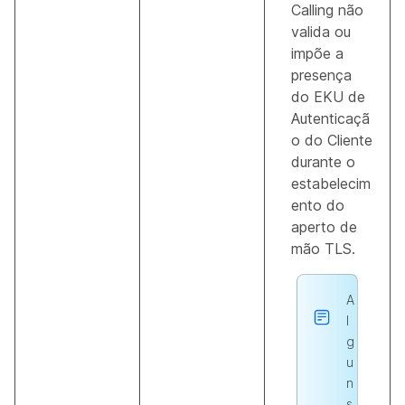
Calling não
valida ou
impõe a
presença
do EKU de
Autenticaçã
o do Cliente
durante o
estabelecim
ento do
aperto de
mão TLS.
A
l
g
u
n
s