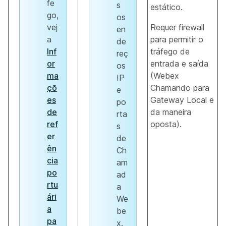
fe
s
estático.
go,
os
vej
Requer firewall
en
a
para permitir o
de
Inf
tráfego de
reç
or
entrada e saída
os
ma
(Webex
IP
çõ
Chamando para
e
es
Gateway Local e
po
de
da maneira
rta
ref
oposta).
s
er
de
ên
Ch
cia
am
po
ad
rtu
a
ári
We
a
be
pa
x.