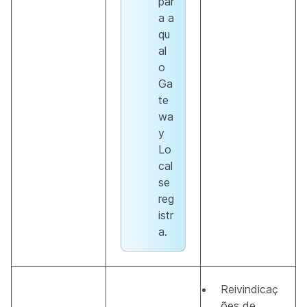
par
a a
qu
al
o
Ga
te
wa
y
Lo
cal
se
reg
istr
a.
Reivindicaç
ões de