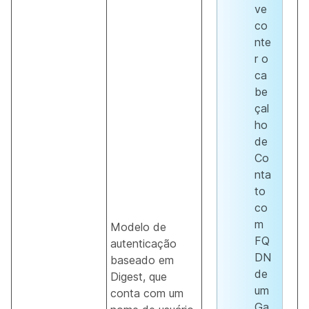
ve
co
nte
r o
ca
be
çal
ho
de
Co
nta
to
co
m
Modelo de
FQ
autenticação
DN
baseado em
de
Digest, que
um
conta com um
Ga