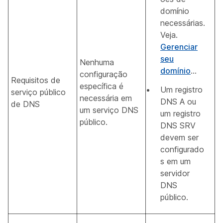
domínio
necessárias.
Veja.
Gerenciar
seu
Nenhuma
domínio
...
configuração
Requisitos de
específica é
Um registro
serviço público
necessária em
DNS A ou
de DNS
um serviço DNS
um registro
público.
DNS SRV
devem ser
configurado
s em um
servidor
DNS
público.