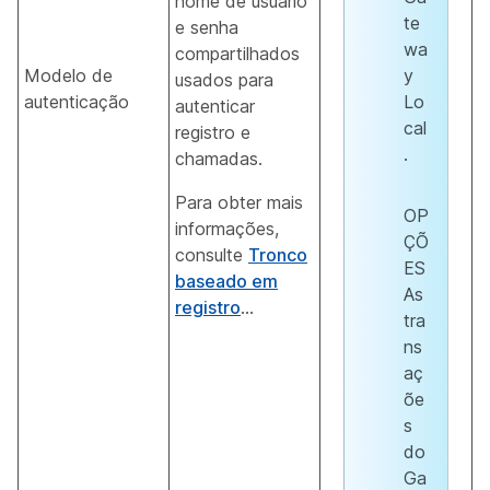
nome de usuário
te
e senha
wa
compartilhados
Modelo de
y
usados para
autenticação
Lo
autenticar
cal
registro e
.
chamadas.
Para obter mais
OP
informações,
ÇÕ
consulte
Tronco
ES
baseado em
As
registro
...
tra
ns
aç
õe
s
do
Ga