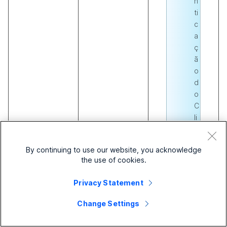
n
ti
c
a
ç
ã
o
d
o
C
li
e
n
By continuing to use our website, you acknowledge
t
the use of cookies.
e
.
Privacy Statement
N
e
Change Settings
s
s