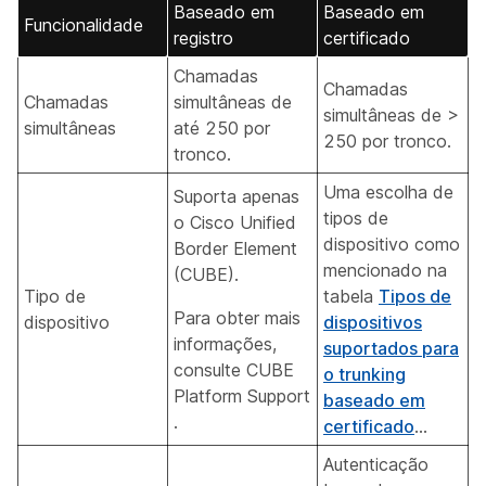
Baseado em
Baseado em
Funcionalidade
registro
certificado
Chamadas
Chamadas
Chamadas
simultâneas de
simultâneas de >
simultâneas
até 250 por
250 por tronco.
tronco.
Uma escolha de
Suporta apenas
tipos de
o Cisco Unified
dispositivo como
Border Element
mencionado na
(CUBE).
Tipo de
tabela
Tipos de
Para obter mais
dispositivo
dispositivos
informações,
suportados para
consulte
CUBE
o trunking
Platform Support
baseado em
.
certificado
...
Autenticação