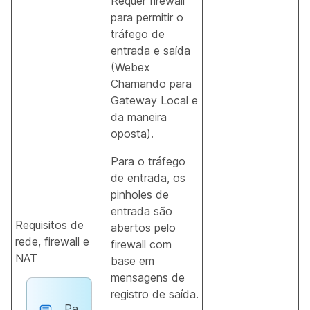
Requer firewall
para permitir o
tráfego de
entrada e saída
(Webex
Chamando para
Gateway Local e
da maneira
oposta).
Para o tráfego
de entrada, os
pinholes de
entrada são
Requisitos de
abertos pelo
rede, firewall e
firewall com
NAT
base em
mensagens de
registro de saída.
Pa