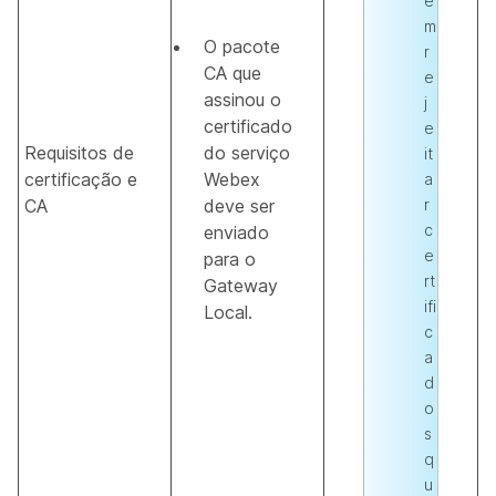
e
m
O pacote
r
CA que
e
assinou o
j
certificado
e
Requisitos de
do serviço
it
certificação e
Webex
a
CA
deve ser
r
c
enviado
e
para o
rt
Gateway
ifi
Local.
c
a
d
o
s
q
u