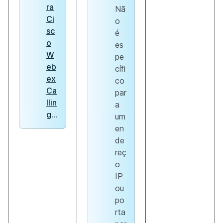
ra
Nã
Ci
o
sc
é
o
es
W
pe
eb
cífi
ex
co
Ca
par
llin
a
g
...
um
en
de
reç
o
IP
ou
po
rta