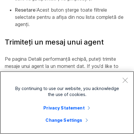
Resetare
:Acest buton șterge toate filtrele
selectate pentru a afișa din nou lista completă de
agenți.
Trimiteți un mesaj unui agent
Pe pagina Detalii performanță echipă, puteți trimite
mesaje unui agent la un moment dat. If you'd like to
send a message to multiple agents at once using Webex
App in Supervisor Desktop, see
Send broadcast
messages to your agents
.
By continuing to use our website, you acknowledge
the use of cookies.
Înainte de a începe
Privacy Statement
Dvs. și agentul trebuie să aveți acces la
Change Settings
Aplicația Webex.