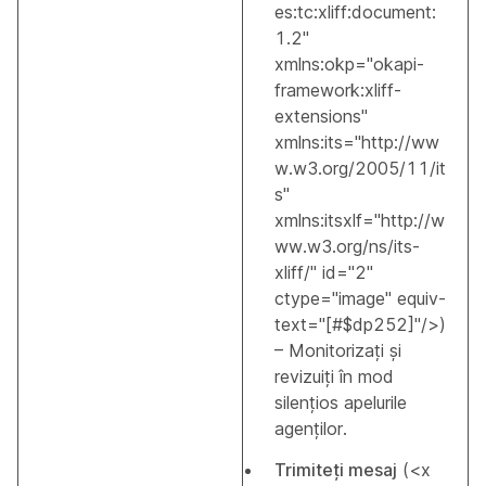
es:tc:xliff:document:
1.2"
xmlns:okp="okapi-
framework:xliff-
extensions"
xmlns:its="http://ww
w.w3.org/2005/11/it
s"
xmlns:itsxlf="http://w
ww.w3.org/ns/its-
xliff/" id="2"
ctype="image" equiv-
text="[#$dp252]"/>)
– Monitorizați și
revizuiți în mod
silențios apelurile
agenților.
Trimiteți mesaj
(<x