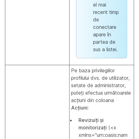
el mai
recent timp
de
conectare
apare în
partea de
sus a listei.
Pe baza privilegiilor
profilului dvs. de utilizator,
setate de administrator,
puteți efectua următoarele
acțiuni din coloana
Acțiuni
:
Revizuiți și
monitorizați
(<x
xmlns="urn:oasis:nam