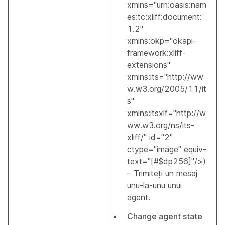
xmlns="urn:oasis:nam
es:tc:xliff:document:
1.2"
xmlns:okp="okapi-
framework:xliff-
extensions"
xmlns:its="http://ww
w.w3.org/2005/11/it
s"
xmlns:itsxlf="http://w
ww.w3.org/ns/its-
xliff/" id="2"
ctype="image" equiv-
text="[#$dp256]"/>)
– Trimiteți un mesaj
unu-la-unu unui
agent.
Change agent state