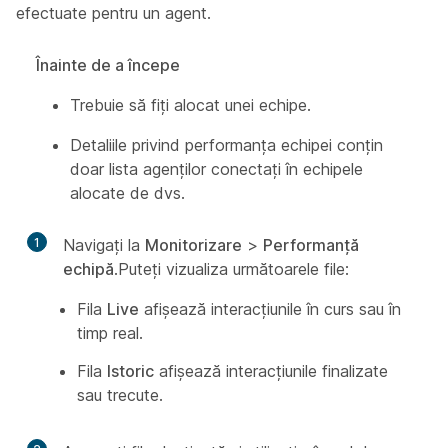
efectuate pentru un agent.
Înainte de a începe
Trebuie să fiți alocat unei echipe.
Detaliile privind performanța echipei conțin
doar lista agenților conectați în echipele
alocate de dvs.
1
Navigați la
Monitorizare
>
Performanță
echipă
.Puteți vizualiza următoarele file:
Fila
Live
afișează interacțiunile în curs sau în
timp real.
Fila
Istoric
afișează interacțiunile finalizate
sau trecute.