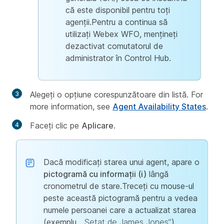
că este disponibil pentru toți
agenții.Pentru a continua să
utilizați Webex WFO, mențineți
dezactivat comutatorul de
administrator în Control Hub.
Alegeți o opțiune corespunzătoare din listă. For
more information, see
Agent Availability States
.
Faceți clic pe
Aplicare
.
Dacă modificați starea unui agent, apare o
pictogramă cu informații (i)
lângă
cronometrul de stare.Treceți cu mouse-ul
peste această pictogramă pentru a vedea
numele persoanei care a actualizat starea
(exemplu,
„Setat de James Jones”
).