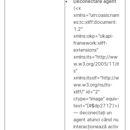
Deconectare agent
(<x
xmlns="urn:oasis:nam
es:tc:xliff:document:
1.2"
xmlns:okp="okapi-
framework:xliff-
extensions"
xmlns:its="http://ww
w.w3.org/2005/11/it
s"
xmlns:itsxlf="http://w
ww.w3.org/ns/its-
xliff/" id="2"
ctype="image" equiv-
text="[#$dp271]"/>)
— deconectați un
agent atunci când nu
interacționează activ