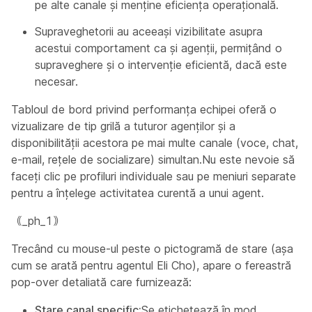
pe alte canale și menține eficiența operațională.
Supraveghetorii au aceeași vizibilitate asupra
acestui comportament ca și agenții, permițând o
supraveghere și o intervenție eficientă, dacă este
necesar.
Tabloul de bord privind performanța echipei oferă o
vizualizare de tip grilă a tuturor agenților și a
disponibilității acestora pe mai multe canale (voce, chat,
e-mail, rețele de socializare) simultan.Nu este nevoie să
faceți clic pe profiluri individuale sau pe meniuri separate
pentru a înțelege activitatea curentă a unui agent.
｟_ph_1｠
Trecând cu mouse-ul peste o pictogramă de stare (așa
cum se arată pentru agentul Eli Cho), apare o fereastră
pop-over detaliată care furnizează:
Stare canal specific:
Se etichetează în mod