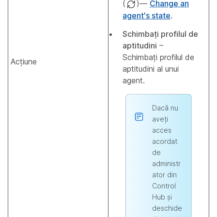
(
)—
Change an
agent's state
.
Schimbați profilul de
aptitudini
–
Schimbați profilul de
Acțiune
aptitudini al unui
agent.
Dacă nu
aveți
acces
acordat
de
administr
ator din
Control
Hub și
deschide