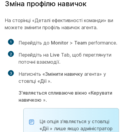
Зміна профілю навичок
На сторінці «Деталі ефективності команди» ви
можете змінити профіль навичок агента.
1
Перейдіть до
Monitor
>
Team
performance.
2
Перейдіть на
Live
Tab, щоб переглянути
поточні взаємодії.
3
Натисніть
«Змінити навичку
агента» у
стовпці
«Дії
».
З'являється спливаюче вікно «Керувати
навичкою
».
Ця опція з'являється у стовпці
«Дії
» лише якщо адміністратор