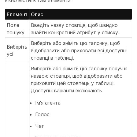
вікно містить такі елементи:
Елемент
Опис
Поле
Введіть назву стовпця, щоб швидко
пошуку
знайти конкретний атрибут у списку.
Виберіть або зніміть цю галочку, щоб
Виберіть
відобразити або приховати всі доступні
усі
стовпці в таблиці.
Виберіть або зніміть цю галочку поруч із
назвою стовпця, щоб відобразити або
приховати цей стовпець у таблиці.
Доступні варіанти включають
Ім'я агента
Голос
Чат