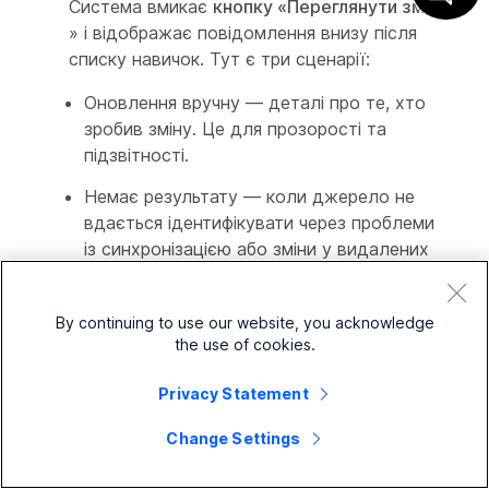
Система вмикає
кнопку «Переглянути зміни
» і відображає повідомлення внизу після
списку навичок. Тут є три сценарії:
Оновлення вручну — деталі про те, хто
зробив зміну. Це для прозорості та
підзвітності.
Немає результату — коли джерело не
вдається ідентифікувати через проблеми
із синхронізацією або зміни у видалених
акаунтах. Це свого роду перевірка
цілісності.
By continuing to use our website, you acknowledge
the use of cookies.
5
Натисніть
«Переглянути зміни».
Privacy Statement
Система підкреслює підсумок змін у верхній
частині:
Change Settings
Зміни в профілі навичок.