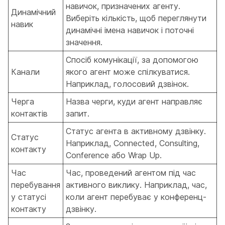
навичок, призначених агенту.
Динамічний
Виберіть кількість, щоб переглянути
навик
динамічні імена навичок і поточні
значення.
Спосіб комунікації, за допомогою
Канали
якого агент може спілкуватися.
Наприклад, голосовий дзвінок.
Черга
Назва черги, куди агент направляє
контактів
запит.
Статус агента в активному дзвінку.
Статус
Наприклад, Connected, Consulting,
контакту
Conference або Wrap Up.
Час
Час, проведений агентом під час
перебування
активного виклику. Наприклад, час,
у статусі
коли агент перебуває у конференц-
контакту
дзвінку.