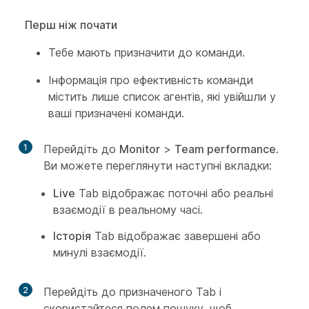
Перш ніж почати
Тебе мають призначити до команди.
Інформація про ефективність команди
містить лише список агентів, які увійшли у
ваші призначені команди.
1
Перейдіть до
Monitor
>
Team performance
.
Ви можете переглянути наступні вкладки:
Live
Tab відображає поточні або реальні
взаємодії в реальному часі.
Історія
Tab відображає завершені або
минулі взаємодії.
2
Перейдіть до призначеного Tab і
скористайтеся полем пошуку, щоб