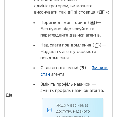
адміністратором, ви можете
виконувати такі дії зі
стовпця «Дії
»:
Перегляд і моніторинг
(
)—
Безшумно відстежуйте та
переглядайте дзвінки агентів.
Надіслати повідомлення
(
)—
Надішліть агенту особисте
повідомлення.
Стан
агента зміни(
)—
Змінити
стан
агента.
Змініть профіль
навичок —
змініть профіль навичок агента.
Дія
Якщо у вас немає
доступу, наданого