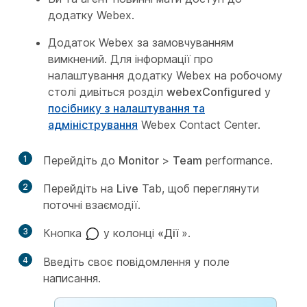
додатку Webex.
Додаток Webex за замовчуванням
вимкнений. Для інформації про
налаштування додатку Webex на робочому
столі дивіться розділ
webexConfigured
у
посібнику з налаштування та
адміністрування
Webex Contact Center.
1
Перейдіть до
Monitor
>
Team
performance.
2
Перейдіть на
Live
Tab, щоб переглянути
поточні взаємодії.
3
Кнопка
у колонці
«Дії
».
4
Введіть своє повідомлення у поле
написання.