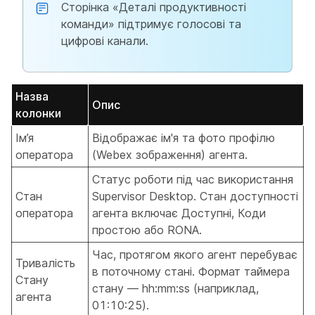
Сторінка «Деталі продуктивності
команди» підтримує голосові та
цифрові канали.
Назва
Опис
колонки
Ім’я
Відображає ім'я та фото профілю
оператора
(Webex зображення) агента.
Статус роботи під час використання
Стан
Supervisor Desktop. Стан доступності
оператора
агента включає Доступні, Коди
простою або RONA.
Час, протягом якого агент перебуває
Тривалість
в поточному стані. Формат таймера
Стану
стану — hh:mm:ss (наприклад,
агента
01:10:25).