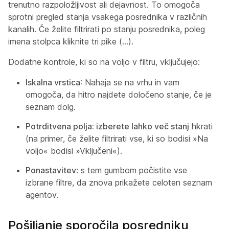
trenutno razpoložljivost ali dejavnost. To omogoča
sprotni pregled stanja vsakega posrednika v različnih
kanalih. Če želite filtrirati po stanju posrednika, poleg
imena stolpca kliknite tri pike (...).
Dodatne kontrole, ki so na voljo v filtru, vključujejo:
Iskalna vrstica
: Nahaja se na vrhu in vam
omogoča, da hitro najdete določeno stanje, če je
seznam dolg.
Potrditvena polja: izberete lahko več stanj
hkrati
(na primer, če želite filtrirati vse, ki so bodisi »Na
voljo« bodisi »Vključeni«).
Ponastavitev
: s tem gumbom počistite vse
izbrane filtre, da znova prikažete celoten seznam
agentov.
Pošiljanje sporočila posredniku