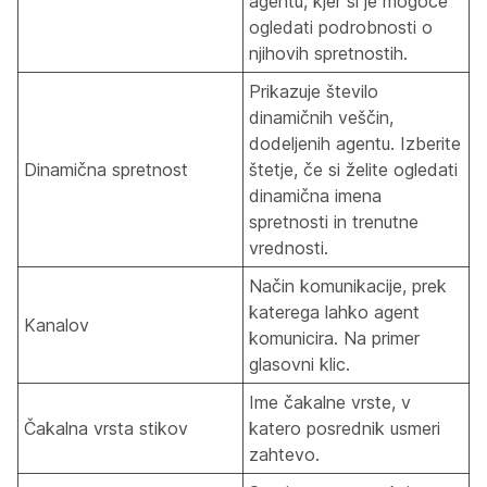
agentu, kjer si je mogoče
ogledati podrobnosti o
njihovih spretnostih.
Prikazuje število
dinamičnih veščin,
dodeljenih agentu. Izberite
Dinamična spretnost
štetje, če si želite ogledati
dinamična imena
spretnosti in trenutne
vrednosti.
Način komunikacije, prek
katerega lahko agent
Kanalov
komunicira. Na primer
glasovni klic.
Ime čakalne vrste, v
Čakalna vrsta stikov
katero posrednik usmeri
zahtevo.