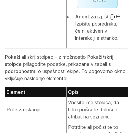
Agent
za izpis(
)–
Izpišite posrednika,
če ni aktiven v
interakciji s stranko.
Pokaži ali skrij stolpec – z možnostjo
Pokaži/skrij
stolpce
prilagodite podatke, prikazane v tabeli
s
podrobnostmi
o uspešnosti ekipe. To pogovorno okno
vključuje naslednje elemente:
Element
Opis
Vnesite ime stolpca, da
Polje za iskanje
hitro poiščete določen
atribut na seznamu.
Potrdite ali počistite to