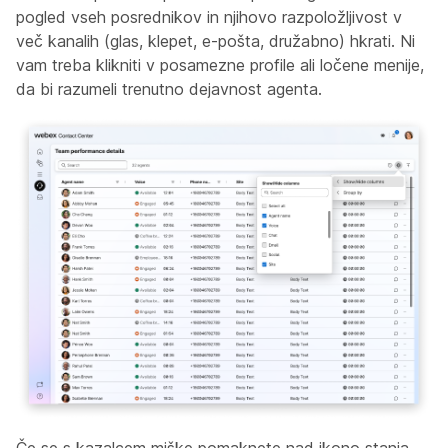
pogled vseh posrednikov in njihovo razpoložljivost v
več kanalih (glas, klepet, e-pošta, družabno) hkrati. Ni
vam treba klikniti v posamezne profile ali ločene menije,
da bi razumeli trenutno dejavnost agenta.
Če se s kazalcem miške pomaknete nad ikono stanja