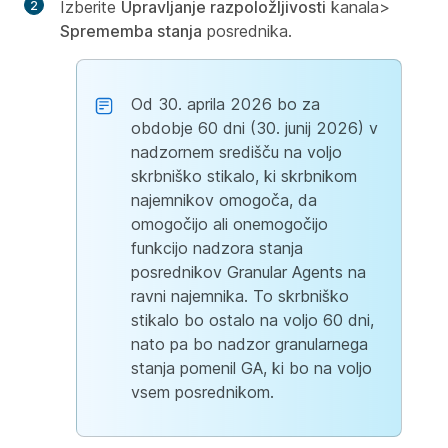
Izberite
Upravljanje razpoložljivosti
kanala>
Sprememba stanja
posrednika.
Od 30. aprila 2026 bo za
obdobje 60 dni (30. junij 2026) v
nadzornem središču na voljo
skrbniško stikalo, ki skrbnikom
najemnikov omogoča, da
omogočijo ali onemogočijo
funkcijo nadzora stanja
posrednikov Granular Agents na
ravni najemnika. To skrbniško
stikalo bo ostalo na voljo 60 dni,
nato pa bo nadzor granularnega
stanja pomenil GA, ki bo na voljo
vsem posrednikom.