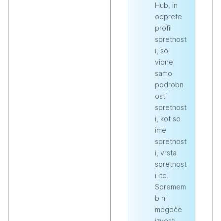
Hub, in
odprete
profil
spretnost
i, so
vidne
samo
podrobn
osti
spretnost
i, kot so
ime
spretnost
i, vrsta
spretnost
i itd.
Spremem
b ni
mogoče
izvesti.