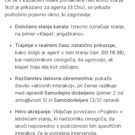
(kot je prikazano za agenta Eli Cho), se prikaže
podrobno pojavno okno, ki zagotavlja:
Določeno stanje kanala:
Izrecno označuje stanje,
na primer »Klepet: angažirano«.
Trajanje v realnem času: natančno prikazuje,
kako dolgo je agent v tem stanju (npr.
00:16:36
),
kar nadzornikom omogoča, da ugotovijo, ali
klepet traja dlje kot običajno.
Razčlenitev delovne obremenitve:
pokaže
število »aktivnih interakcij«, pri čemer razlikuje
med
opravili Samodejno dodeljeno
(primer 2 od
zmogljivosti 5) in
Samododeljeni
(2/2) opravili.
Hitro ukrepanje:
Vključuje povezavo »Pogled« v
lebdečem stanju, ki nadzorniku omogoča, da
skoči neposredno v podrobnosti teh specifičnih
interakcij, če je potrebna intervencija.