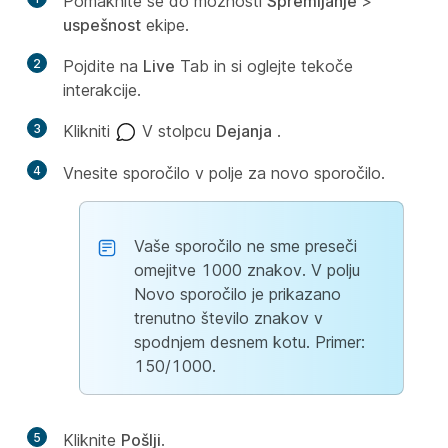
Pomaknite se do možnosti
Spremljanje
>
uspešnost
ekipe.
2
Pojdite na
Live
Tab in si oglejte tekoče
interakcije.
3
Klikniti
V stolpcu
Dejanja
.
4
Vnesite sporočilo v polje za novo sporočilo.
Vaše sporočilo ne sme preseči
omejitve 1000 znakov. V polju
Novo sporočilo je prikazano
trenutno število znakov v
spodnjem desnem kotu. Primer:
150/1000.
5
Kliknite
Pošlji
.