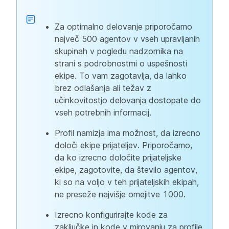
Za optimalno delovanje priporočamo
največ 500 agentov v vseh upravljanih
skupinah v pogledu nadzornika na
strani s podrobnostmi o uspešnosti
ekipe. To vam zagotavlja, da lahko
brez odlašanja ali težav z
učinkovitostjo delovanja dostopate do
vseh potrebnih informacij.
Profil namizja ima možnost, da izrecno
določi ekipe prijateljev. Priporočamo,
da ko izrecno določite prijateljske
ekipe, zagotovite, da število agentov,
ki so na voljo v teh prijateljskih ekipah,
ne preseže najvišje omejitve 1000.
Izrecno konfigurirajte kode za
zaključke in kode v mirovanju za profile