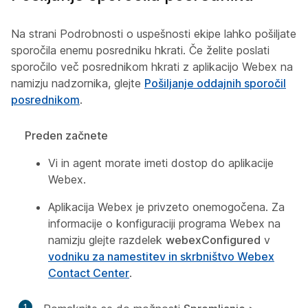
Na strani Podrobnosti o uspešnosti ekipe lahko pošiljate
sporočila enemu posredniku hkrati. Če želite poslati
sporočilo več posrednikom hkrati z aplikacijo Webex na
namizju nadzornika, glejte
Pošiljanje oddajnih sporočil
posrednikom
.
Preden začnete
Vi in agent morate imeti dostop do aplikacije
Webex.
Aplikacija Webex je privzeto onemogočena. Za
informacije o konfiguraciji programa Webex na
namizju glejte razdelek
webexConfigured
v
vodniku za namestitev in skrbništvo Webex
Contact Center
.
1