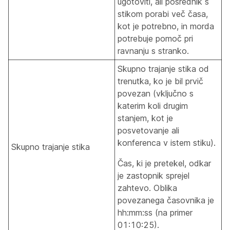
ugotoviti, ali posrednik s
stikom porabi več časa,
kot je potrebno, in morda
potrebuje pomoč pri
ravnanju s stranko.
Skupno trajanje stika od
trenutka, ko je bil prvič
povezan (vključno s
katerim koli drugim
stanjem, kot je
posvetovanje ali
konferenca v istem stiku).
Skupno trajanje stika
Čas, ki je pretekel, odkar
je zastopnik sprejel
zahtevo. Oblika
povezanega časovnika je
hh:mm:ss (na primer
01:10:25).