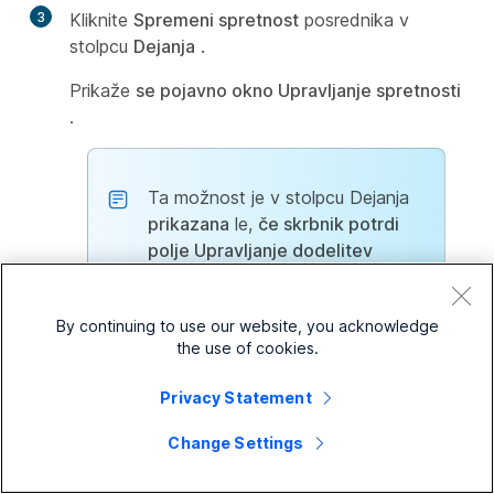
3
Kliknite
Spremeni spretnost
posrednika v
stolpcu
Dejanja
.
Prikaže
se pojavno okno Upravljanje spretnosti
.
Ta možnost je v stolpcu Dejanja
prikazana
le,
če skrbnik potrdi
polje Upravljanje dodelitev
profilov spretnosti v razdelku
Uporabniški profili v nadzornem
By continuing to use our website, you acknowledge
središču. Če želite več informacij,
the use of cookies.
glejte
Izkušnja
uporabe
računalnika. Za trenutni profil
Privacy Statement
spretnosti so navedene
razpoložljive spretnosti.
Change Settings