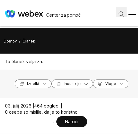
Center za pomoč
Domov
/
Članek
Ta članek velja za:
Izdelki
Industrije
Vloge
03. julij 2026 |
464 pogledi |
0 osebe so mislile, da je to koristno
Naroči