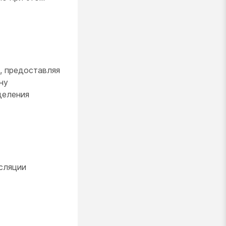
, предоставляя
ну
деления
нсляции