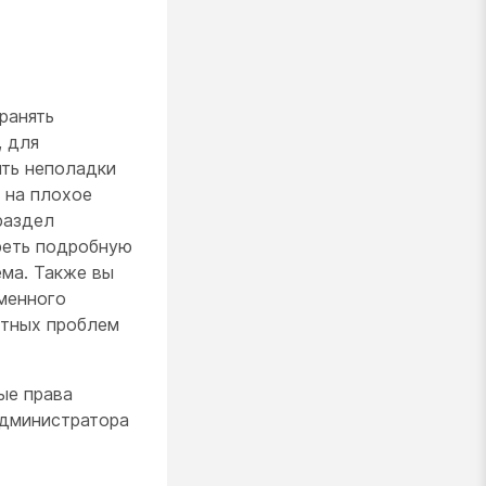
ранять
, для
ить неполадки
в на плохое
раздел
треть подробную
ема. Также вы
менного
етных проблем
ые права
администратора