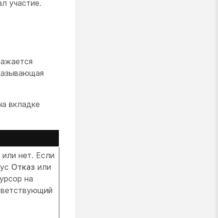
л участие.
ражается
оказывающая
на вкладке
 или нет. Если
тус
Отказ
или
курсор на
ответствующий