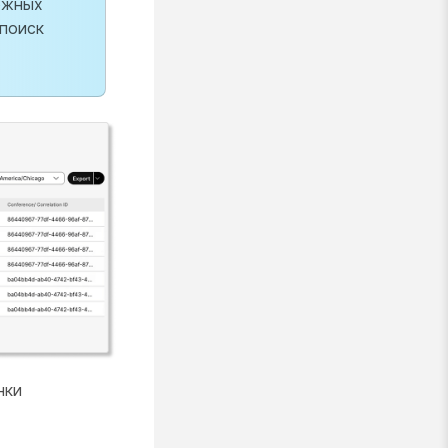
ожных
 поиск
нки