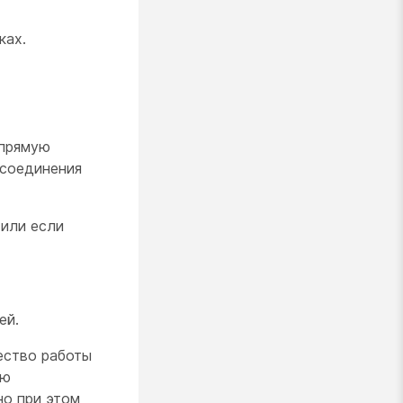
ках.
апрямую
 соединения
 или если
ей.
ество работы
ую
но при этом