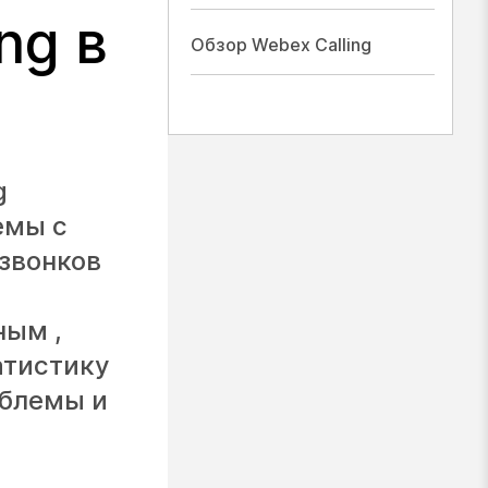
ng в
Обзор Webex Calling
g
емы с
звонков
ным ,
атистику
облемы и