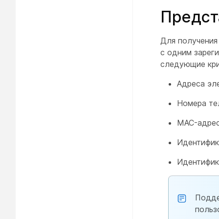
Предст
Для получения
с одним зарег
следующие кри
Адреса эл
Номера те
MAC-адре
Идентифик
Идентифик
Подде
польз