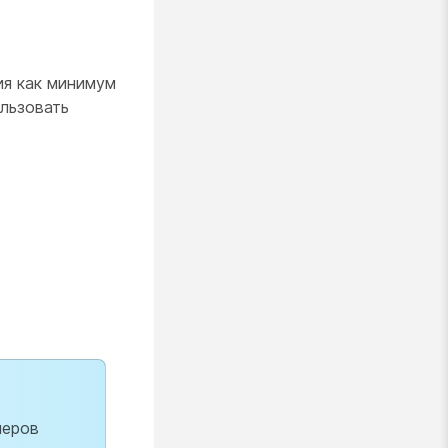
ия как минимум
ользовать
меров