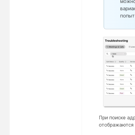
можно
вариа
попыт
При поиске адр
отображаются 