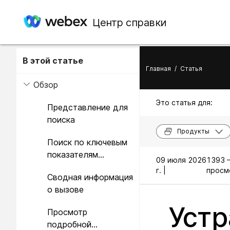
Центр справки
В этой статье
Главная
/
Статья
Обзор
Это статья для:
Представление для
поиска
Продукты
Поиск по ключевым
показателям
09 июля 2026
1393 
эффективности (KPI)
г. |
просм
Сводная информация
пользователя.
о вызове
Устр
Просмотр
подробной