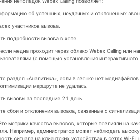
ения неполадок Webex Calling позволяет:
нформацию об успешных, неудачных и отклоненных звон
всех участников вызова.
ть подробности вызова в хопе.
если медиа проходит через облако Webex Calling или н
ьзователями (с помощью установления интерактивного
те раздел «Аналитика», если в звонке нет медиафайлов
 оптимизации маршрута не удалась.
ть вызовы за последние 21 день.
е сбои и отклонения вызовов, связанные с сигнализаци
те метрики качества вызовов, которые повлияли на кач
еля. Например, администратор может наблюдать высок
ость сигнала на клиентских устройствах в сетях Wi-Fi, 