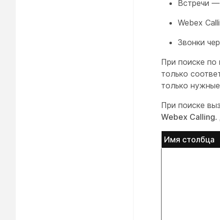
Встречи — 
Webex Call
Звонки че
При поиске по
только соотве
только нужные
При поиске вы
Webex Calling
.
Имя столбца