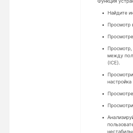
Функция устран
Найдите и
Просмотр 
Просмотре
Просмотр, 
между пол
(ICE).
Просмотри
настройка
Просмотре
Просмотрит
Анализируй
пользоват
нестабильн