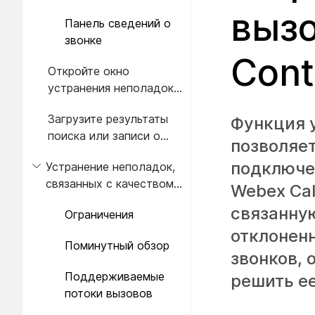
информации о
вызо
Панель сведений о
прыжках
звонке
Cont
Откройте окно
устранения неполадок
Webex Calling.
Загрузите результаты
Функция у
поиска или записи о
позволяе
звонках для устранения
подключе
Устранение неполадок,
неполадок в формате
связанных с качеством
CSV.
Webex Cal
медиаконтента.
связанную
Ограничения
отклонен
Поминутный обзор
звонков,
Поддерживаемые
решить ее
потоки вызовов