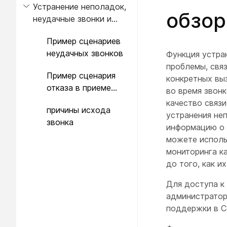
Устранение неполадок,
обзор
неудачные звонки и
отказы
Пример сценариев
неудачных звонков
Функция устран
проблемы, свя
Пример сценария
конкретных выз
отказа в приеме
во время звонк
звонка .
качество связ
причины исхода
устранения не
звонка
информацию о 
можете исполь
мониторинга к
до того, как и
Для доступа к
администратор
поддержки в Co