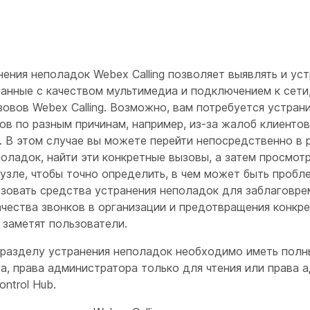
ения неполадок Webex Calling позволяет выявлять и уст
занные с качеством мультимедиа и подключением к сети
овов Webex Calling. Возможно, вам потребуется устран
ов по разным причинам, например, из-за жалоб клиенто
и. В этом случае вы можете перейти непосредственно в 
поладок, найти эти конкретные вызовы, а затем просмо
узле, чтобы точно определить, в чем может быть пробл
зовать средства устранения неполадок для заблаговре
ачества звонков в организации и предотвращения конкр
х заметят пользователи.
 разделу устранения неполадок необходимо иметь полн
а, права администратора только для чтения или права 
ntrol Hub.