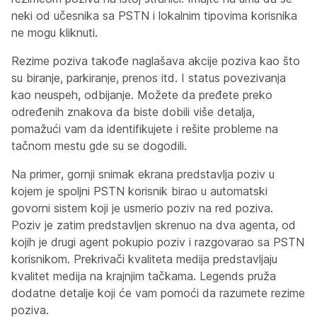
neki od učesnika sa PSTN i lokalnim tipovima korisnika
ne mogu kliknuti.
Rezime poziva takođe naglašava akcije poziva kao što
su biranje, parkiranje, prenos itd. I status povezivanja
kao neuspeh, odbijanje. Možete da pređete preko
određenih znakova da biste dobili više detalja,
pomažući vam da identifikujete i rešite probleme na
tačnom mestu gde su se dogodili.
Na primer, gornji snimak ekrana predstavlja poziv u
kojem je spoljni PSTN korisnik birao u automatski
govorni sistem koji je usmerio poziv na red poziva.
Poziv je zatim predstavljen skrenuo na dva agenta, od
kojih je drugi agent pokupio poziv i razgovarao sa PSTN
korisnikom. Prekrivači kvaliteta medija predstavljaju
kvalitet medija na krajnjim tačkama. Legends pruža
dodatne detalje koji će vam pomoći da razumete rezime
poziva.