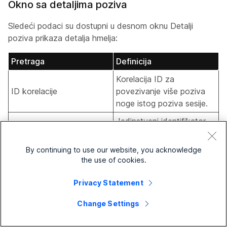
Okno sa detaljima poziva
Sledeći podaci su dostupni u desnom oknu Detalji
poziva prikaza detalja hmelja:
Pretraga
Definicija
Korelacija ID za
ID korelacije
povezivanje više poziva
noge istog poziva sesije.
Jedinstveni identifikator
koji se koristi za
povezivanje više obrazaca
By continuing to use our website, you acknowledge
poziva povezanih
the use of cookies.
interakcijom usluga.
Privacy Statement
Primer za konsultovanje i
prenos toka poziva –
Change Settings
ID interakcije
Kada korisnik stavi
aktivan poziv na čekanje,