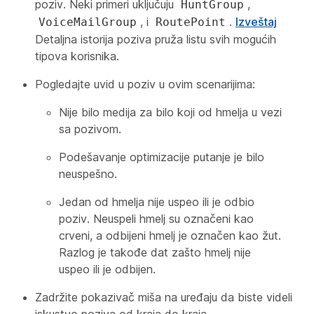
poziv. Neki primeri uključuju
,
HuntGroup
, i
.
Izveštaj
VoiceMailGroup
RoutePoint
Detaljna istorija poziva pruža listu svih mogućih
tipova korisnika.
Pogledajte uvid u poziv u ovim scenarijima:
Nije bilo medija za bilo koji od hmelja u vezi
sa pozivom.
Podešavanje optimizacije putanje je bilo
neuspešno.
Jedan od hmelja nije uspeo ili je odbio
poziv. Neuspeli hmelj su označeni kao
crveni, a odbijeni hmelj je označen kao žut.
Razlog je takođe dat zašto hmelj nije
uspeo ili je odbijen.
Zadržite pokazivač miša na uređaju da biste videli