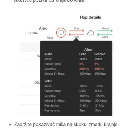
iskustvo poziva od kraja do kraja.
Zadržite pokazivač miša na skoku između krajnje