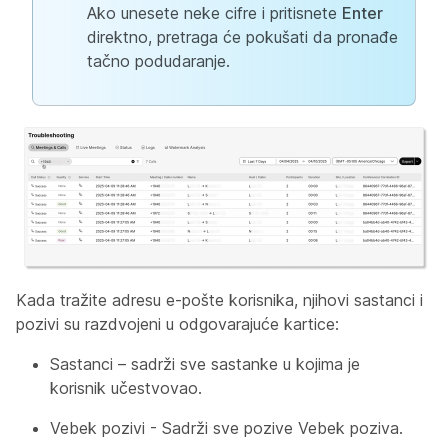
Ako unesete neke cifre i pritisnete
Enter
direktno, pretraga će pokušati da pronađe
tačno podudaranje.
Kada tražite adresu e-pošte korisnika, njihovi sastanci i
pozivi su razdvojeni u odgovarajuće kartice:
Sastanci – sadrži sve sastanke u kojima je
korisnik učestvovao.
Vebek pozivi - Sadrži sve pozive Vebek poziva.