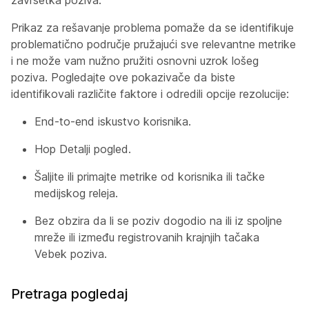
završetka poziva.
Prikaz za rešavanje problema pomaže da se identifikuje
problematično područje pružajući sve relevantne metrike
i ne može vam nužno pružiti osnovni uzrok lošeg
poziva. Pogledajte ove pokazivače da biste
identifikovali različite faktore i odredili opcije rezolucije:
End-to-end iskustvo korisnika.
Hop Detalji pogled.
Šaljite ili primajte metrike od korisnika ili tačke
medijskog releja.
Bez obzira da li se poziv dogodio na ili iz spoljne
mreže ili između registrovanih krajnjih tačaka
Vebek poziva.
Pretraga pogledaj