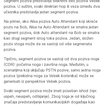
Segment poziva predstavlja diskretni deo poziva Vebek
poziva. U suštini, svaki direktan hop ili veza između dva
učesnika predstavlja jedan segment poziva.
Na primer, ako Alisa poziva Auto Attendant koji skreće
poziv na Bob, Alisa na Auto Attendant se smatra jedan
segment poziva, dok Auto attendant na Bob se smatra
kao drugi segment istog toka poziva. Jedan, složen
poziv stoga može da se sastoji od više segmenata
poziva.
Tipično, segment poziva se sastoji od dva poziva noge
(CDR): početna noga i završna noga. Međutim, u
scenarijima koji uključuju PSTN pozive, samo jedna noga
poziva (prekidna noga za Vebek korisnika) može se
generisati iz perspektive Vebek poziva.
Svaki segment poziva može imati poseban ishod (npr.
uspeh, neuspeh, odbijanje). Zbog toga je od ključnog
značaja predstavljanje komunikacijskih događaja kao