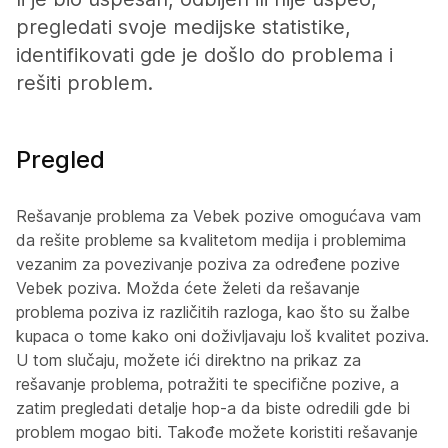
pregledati svoje medijske statistike,
identifikovati gde je došlo do problema i
rešiti problem.
Pregled
Rešavanje problema za Vebek pozive omogućava vam
da rešite probleme sa kvalitetom medija i problemima
vezanim za povezivanje poziva za određene pozive
Vebek poziva. Možda ćete želeti da rešavanje
problema poziva iz različitih razloga, kao što su žalbe
kupaca o tome kako oni doživljavaju loš kvalitet poziva.
U tom slučaju, možete ići direktno na prikaz za
rešavanje problema, potražiti te specifične pozive, a
zatim pregledati detalje hop-a da biste odredili gde bi
problem mogao biti. Takođe možete koristiti rešavanje