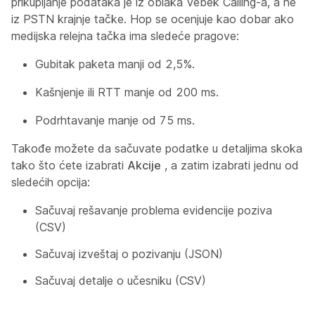
prikupljanje podataka je iz oblaka Vebek Calling-a, a ne
iz PSTN krajnje tačke. Hop se ocenjuje kao dobar ako
medijska relejna tačka ima sledeće pragove:
Gubitak paketa manji od 2,5%.
Kašnjenje ili RTT manje od 200 ms.
Podrhtavanje manje od 75 ms.
Takođe možete da sačuvate podatke u detaljima skoka
tako što ćete izabrati
Akcije
, a zatim izabrati jednu od
sledećih opcija:
Sačuvaj rešavanje problema evidencije poziva
(CSV)
Sačuvaj izveštaj o pozivanju (JSON)
Sačuvaj detalje o učesniku (CSV)