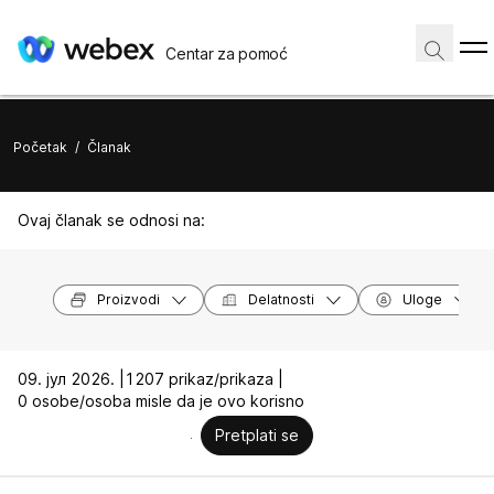
Centar za pomoć
Početak
/
Članak
Ovaj članak se odnosi na:
Proizvodi
Delatnosti
Uloge
09. јул 2026. |
1207 prikaz/prikaza |
0 osobe/osoba misle da je ovo korisno
Pretplati se