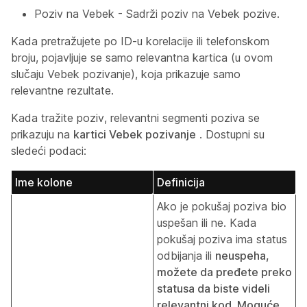
Poziv na Vebek - Sadrži poziv na Vebek pozive.
Kada pretražujete po ID-u korelacije ili telefonskom
broju, pojavljuje se samo relevantna kartica (u ovom
slučaju Vebek pozivanje), koja prikazuje samo
relevantne rezultate.
Kada tražite poziv, relevantni segmenti poziva se
prikazuju na
kartici Vebek pozivanje
. Dostupni su
sledeći podaci:
Ime kolone
Definicija
Ako je pokušaj poziva bio
uspešan ili ne. Kada
pokušaj poziva ima status
odbijanja ili
neuspeha
,
možete da pređete preko
statusa da biste videli
relevantni kod. Moguće