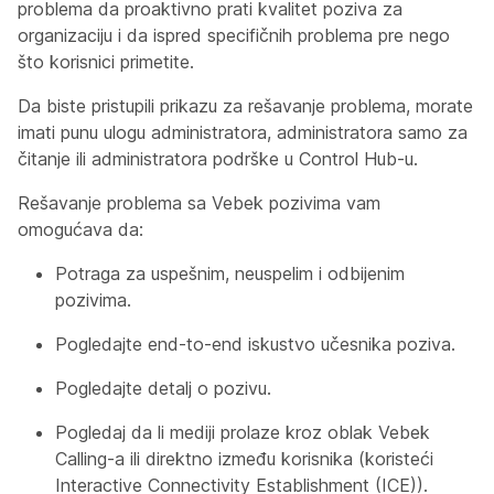
problema da proaktivno prati kvalitet poziva za
organizaciju i da ispred specifičnih problema pre nego
što korisnici primetite.
Da biste pristupili prikazu za rešavanje problema, morate
imati punu ulogu administratora, administratora samo za
čitanje ili administratora podrške u Control Hub-u.
Rešavanje problema sa Vebek pozivima vam
omogućava da:
Potraga za uspešnim, neuspelim i odbijenim
pozivima.
Pogledajte end-to-end iskustvo učesnika poziva.
Pogledajte detalj o pozivu.
Pogledaj da li mediji prolaze kroz oblak Vebek
Calling-a ili direktno između korisnika (koristeći
Interactive Connectivity Establishment (ICE)).