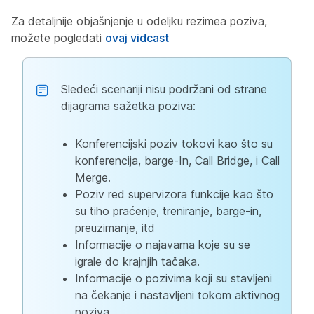
Za detaljnije objašnjenje u odeljku rezimea poziva,
možete pogledati
ovaj vidcast
Sledeći scenariji nisu podržani od strane
dijagrama sažetka poziva:
Konferencijski poziv tokovi kao što su
konferencija, barge-In, Call Bridge, i Call
Merge.
Poziv red supervizora funkcije kao što
su tiho praćenje, treniranje, barge-in,
preuzimanje, itd
Informacije o najavama koje su se
igrale do krajnjih tačaka.
Informacije o pozivima koji su stavljeni
na čekanje i nastavljeni tokom aktivnog
poziva.