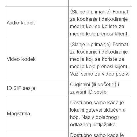
(Slanje ili primanje) Format
za kodiranje i dekodiranje
Audio kodek
medija koji se koriste za
medije koje prenosi klijent.
(Slanje ili primanje) Format
za kodiranje i dekodiranje
Video kodek
medija koji se koriste za
medije koje prenosi klijent.
Važi samo za video poziv.
Originalni (ili početni) i
ID SIP sesije
završni ID sesije.
Dostupno samo kada je
lokalni gatevai uključen u
Magistrala
hop. Naziv dolaznog i
odlaznog prtljažnika.
Dostupno samo kada je