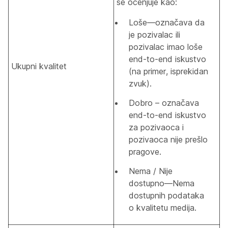
se ocenjuje kao:
Loše—označava da
je pozivalac ili
pozivalac imao loše
end-to-end iskustvo
Ukupni kvalitet
(na primer, isprekidan
zvuk).
Dobro – označava
end-to-end iskustvo
za pozivaoca i
pozivaoca nije prešlo
pragove.
Nema / Nije
dostupno—Nema
dostupnih podataka
o kvalitetu medija.