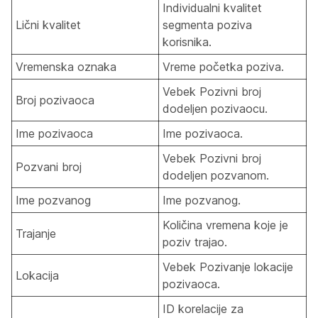
Individualni kvalitet
Lični kvalitet
segmenta poziva
korisnika.
Vremenska oznaka
Vreme početka poziva.
Vebek Pozivni broj
Broj pozivaoca
dodeljen pozivaocu.
Ime pozivaoca
Ime pozivaoca.
Vebek Pozivni broj
Pozvani broj
dodeljen pozvanom.
Ime pozvanog
Ime pozvanog.
Količina vremena koje je
Trajanje
poziv trajao.
Vebek Pozivanje lokacije
Lokacija
pozivaoca.
ID korelacije za