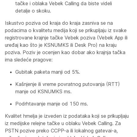
tačke i oblaka Vebek Calling da biste videli
detalje o skoku.
Iskustvo poziva od kraja do kraja zasniva se na
podacima o kvalitetu medija koji se prikupljaju iz svake
registrovane krajnje tačke Vebek poziva (Vebek App ili
uređaj kao što je KSNUMKS ili Desk Pro) na kraju
poziva. Poziv je ocenjen kao dobar ako krajnja tačka
ima sledeće pragove:
Gubitak paketa manji od 5%.
Kašnjenje ili vreme povratnog putovanja (RTT)
manje od KSNUMKS ms.
Podrhtavanje manje od 150 ms.
Kvalitet hmelja je izveden iz podataka koji se prikupljaju
iz medijske relejne tačke u oblaku Vebek Calling. Za
PSTN pozive preko CCPP-a ili lokalnog gatevai-a,