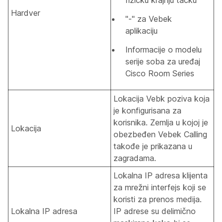
Hardver
"-" za Vebek
aplikaciju
Informacije o modelu
serije soba za uređaj
Cisco Room Series
Lokacija Vebk poziva koja
je konfigurisana za
korisnika. Zemlja u kojoj je
Lokacija
obezbeđen Vebek Calling
takođe je prikazana u
zagradama.
Lokalna IP adresa klijenta
za mrežni interfejs koji se
koristi za prenos medija.
Lokalna IP adresa
IP adrese su delimično