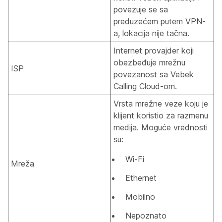
povezuje se sa
preduzećem putem VPN-
a, lokacija nije tačna.
Internet provajder koji
obezbeđuje mrežnu
ISP
povezanost sa Vebek
Calling Cloud-om.
Vrsta mrežne veze koju je
klijent koristio za razmenu
medija. Moguće vrednosti
su:
Wi-Fi
Mreža
Ethernet
Mobilno
Nepoznato