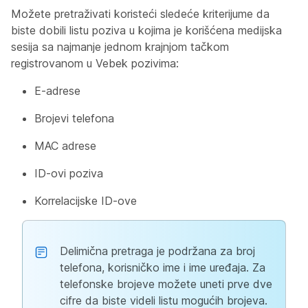
Možete pretraživati koristeći sledeće kriterijume da
biste dobili listu poziva u kojima je korišćena medijska
sesija sa najmanje jednom krajnjom tačkom
registrovanom u Vebek pozivima:
E-adrese
Brojevi telefona
MAC adrese
ID-ovi poziva
Korrelacijske ID-ove
Delimična pretraga je podržana za broj
telefona, korisničko ime i ime uređaja. Za
telefonske brojeve možete uneti prve dve
cifre da biste videli listu mogućih brojeva.