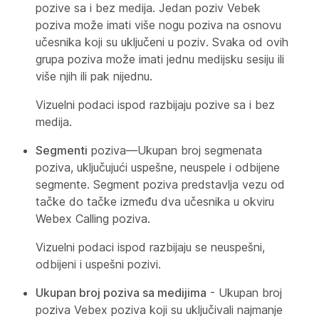
pozive sa i bez medija. Jedan poziv Vebek
poziva može imati više nogu poziva na osnovu
učesnika koji su uključeni u poziv. Svaka od ovih
grupa poziva može imati jednu medijsku sesiju ili
više njih ili pak nijednu.
Vizuelni podaci ispod razbijaju pozive sa i bez
medija.
Segmenti
poziva—Ukupan broj segmenata
poziva, uključujući uspešne, neuspele i odbijene
segmente. Segment poziva predstavlja vezu od
tačke do tačke između dva učesnika u okviru
Webex Calling poziva.
Vizuelni podaci ispod razbijaju se neuspešni,
odbijeni i uspešni pozivi.
Ukupan broj poziva sa medijima
- Ukupan broj
poziva Vebex poziva koji su uključivali najmanje