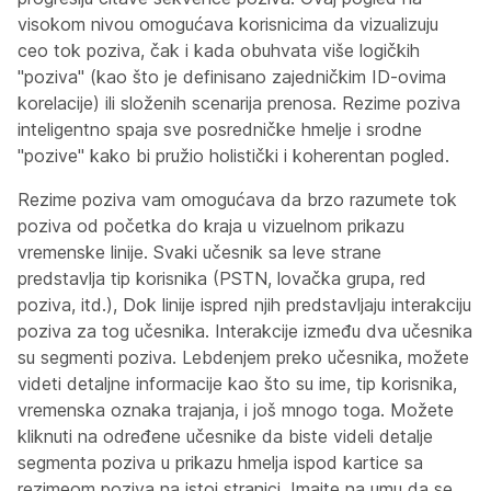
visokom nivou omogućava korisnicima da vizualizuju
ceo tok poziva, čak i kada obuhvata više logičkih
"poziva" (kao što je definisano zajedničkim ID-ovima
korelacije) ili složenih scenarija prenosa. Rezime poziva
inteligentno spaja sve posredničke hmelje i srodne
"pozive" kako bi pružio holistički i koherentan pogled.
Rezime poziva vam omogućava da brzo razumete tok
poziva od početka do kraja u vizuelnom prikazu
vremenske linije. Svaki učesnik sa leve strane
predstavlja tip korisnika (PSTN, lovačka grupa, red
poziva, itd.), Dok linije ispred njih predstavljaju interakciju
poziva za tog učesnika. Interakcije između dva učesnika
su segmenti poziva. Lebdenjem preko učesnika, možete
videti detaljne informacije kao što su ime, tip korisnika,
vremenska oznaka trajanja, i još mnogo toga. Možete
kliknuti na određene učesnike da biste videli detalje
segmenta poziva u prikazu hmelja ispod kartice sa
rezimeom poziva na istoj stranici. Imajte na umu da se