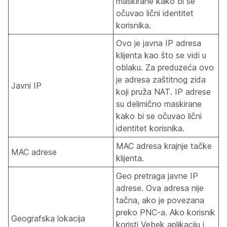
maskirane kako bi se
očuvao lični identitet
korisnika.
Ovo je javna IP adresa
klijenta kao što se vidi u
oblaku. Za preduzeća ovo
je adresa zaštitnog zida
Javni IP
koji pruža NAT. IP adrese
su delimično maskirane
kako bi se očuvao lični
identitet korisnika.
MAC adresa krajnje tačke
MAC adrese
klijenta.
Geo pretraga javne IP
adrese. Ova adresa nije
tačna, ako je povezana
preko PNC-a. Ako korisnik
Geografska lokacija
koristi Vebek aplikaciju i