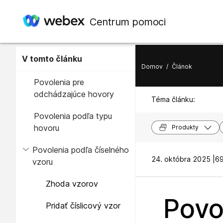
Centrum pomoci
V tomto článku
Domov
/
Článok
Povolenia pre
odchádzajúce hovory
Téma článku:
Povolenia podľa typu
hovoru
Produkty
Povolenia podľa číselného
24. októbra 2025 |
69
vzoru
Zhoda vzorov
Povo
Pridať číslicový vzor