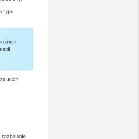
a typu
možňuje
mácií
zajúcich
re rozbalenie