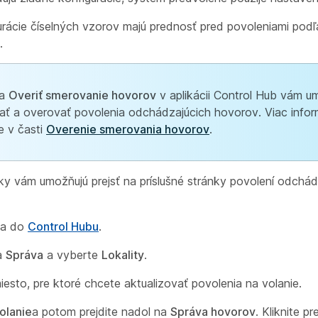
urácie číselných vzorov majú prednosť pred povoleniami podľ
.
ia
Overiť smerovanie hovorov
v aplikácii Control Hub vám u
ať a overovať povolenia odchádzajúcich hovorov. Viac infor
e v časti
Overenie smerovania hovorov
.
ky vám umožňujú prejsť na príslušné stránky povolení odchád
 sa do
Control Hubu
.
na
Správa
a vyberte
Lokality
.
esto, pre ktoré chcete aktualizovať povolenia na volanie.
olanie
a potom prejdite nadol na
Správa hovorov
. Kliknite p