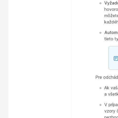
Vyžado
hovoro
môžete
každého
Automa
tieto 
Pre odchádz
Ak vaš
a všet
V príp
vzory č
nezhod