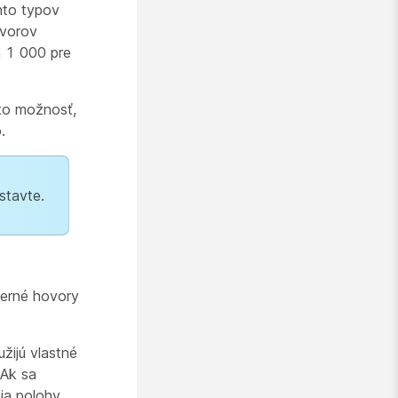
hto typov
ovorov
a 1 000 pre
úto možnosť,
.
stavte.
terné hovory
žijú vlastné
 Ak sa
ia polohy.