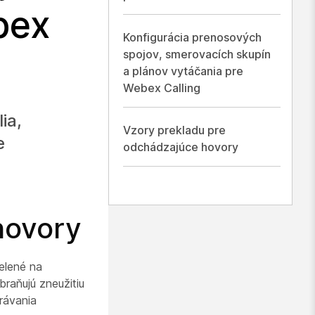
bex
Konfigurácia prenosových
spojov, smerovacích skupín
a plánov vytáčania pre
Webex Calling
ia,
Vzory prekladu pre
e
odchádzajúce hovory
hovory
elené na
braňujú zneužitiu
právania