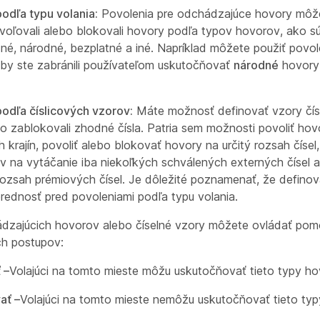
odľa typu volania:
Povolenia pre odchádzajúce hovory môže
voľovali alebo blokovali hovory podľa typov hovorov, ako s
é, národné, bezplatné a iné. Napríklad môžete použiť povol
aby ste zabránili používateľom uskutočňovať
národné
hovory 
odľa číslicových vzorov:
Máte možnosť definovať vzory čísl
ebo zablokovali zhodné čísla. Patria sem možnosti povoliť ho
 krajín, povoliť alebo blokovať hovory na určitý rozsah čísel
v na vytáčanie iba niekoľkých schválených externých čísel 
ozsah prémiových čísel. Je dôležité poznamenať, že defino
 prednosť pred povoleniami podľa typu volania.
dzajúcich hovorov alebo číselné vzory môžete ovládať po
ch postupov:
 –
Volajúci na tomto mieste môžu uskutočňovať tieto typy ho
ať –
Volajúci na tomto mieste nemôžu uskutočňovať tieto ty