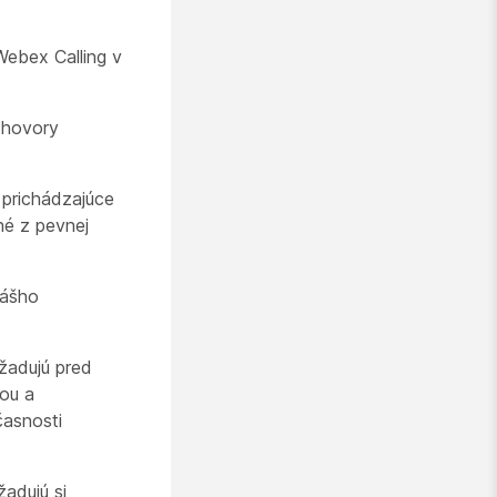
ebex Calling v
o hovory
 prichádzajúce
né z pevnej
vášho
yžadujú pred
ou a
časnosti
žadujú si