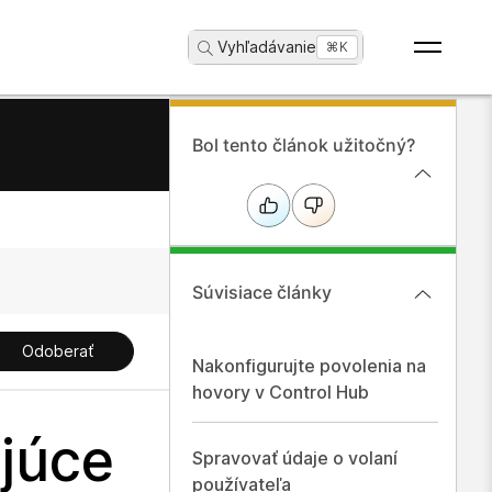
Vyhľadávanie
...
⌘K
Bol tento článok užitočný?
Súvisiace články
Odoberať
Nakonfigurujte povolenia na
hovory v Control Hub
júce
Spravovať údaje o volaní
používateľa