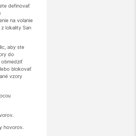
te definovať
ú
enie na volanie
z lokality San
ic, aby ste
vory do
, obmedziť
alebo blokovať
vané vzory
mocou
vorov.
py hovorov.