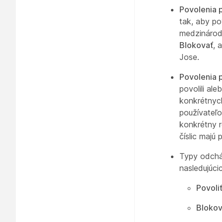
Povolenia p
tak, aby po
medzinárodn
Blokovať
, 
Jose.
Povolenia p
povolili al
konkrétnych
používateľo
konkrétny r
číslic majú
Typy odchá
nasledujúci
Povoliť
Blokov