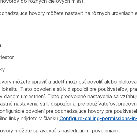
hovorov do rôznych cieľových miest.
dchádzajúce hovory môžete nastaviť na rôznych úrovniach e
a
iestor
nky
ovory môžete upraviť a udeliť možnosť povoliť alebo blokov
lokalitu. Tieto povolenia sú k dispozícii pre používateľov, pr
y v danom umiestnení. Tieto predvolené nastavenia sa vzťahuj
Vlastné nastavenia sú k dispozícii aj pre používateľov, pracovn
 Konfigurácie povolení pre odchádzajúce hovory pre používat
uálne linky nájdete v článku
Configure-calling-permissions-i
vory môžete spravovať s nasledujúcimi povoleniami: