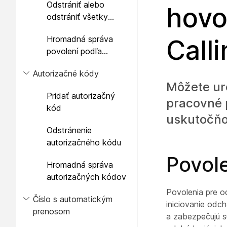
Odstrániť alebo
hovo
odstrániť všetky
číselné vzory
Hromadná správa
Call
povolení podľa
číselného vzoru
Autorizačné kódy
Môžete urč
Pridať autorizačný
pracovné p
kód
uskutočňo
Odstránenie
autorizačného kódu
Povol
Hromadná správa
autorizačných kódov
Povolenia pre o
Číslo s automatickým
iniciovanie odch
prenosom
a zabezpečujú sú