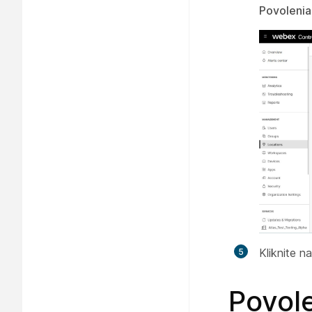
Povolenia
Kliknite n
Povol