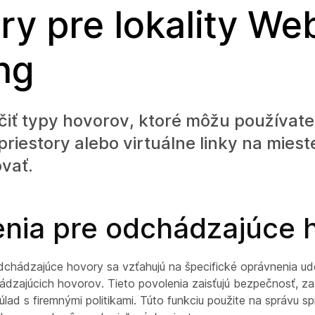
ry pre lokality We
ing
iť typy hovorov, ktoré môžu používatel
riestory alebo virtuálne linky na miest
vať.
enia pre odchádzajúce 
dchádzajúce hovory sa vzťahujú na špecifické oprávnenia ud
ádzajúcich hovorov. Tieto povolenia zaisťujú bezpečnosť, za
lad s firemnými politikami. Túto funkciu použite na správu s