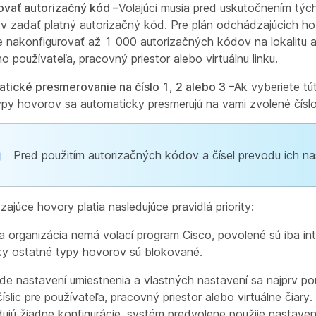
vať autorizačný kód –
Volajúci musia pred uskutočnením týc
v zadať platný autorizačný kód. Pre plán odchádzajúcich h
 nakonfigurovať až 1 000 autorizačných kódov na lokalitu 
 používateľa, pracovný priestor alebo virtuálnu linku.
tické presmerovanie na číslo 1, 2 alebo 3 –
Ak vyberiete t
typy hovorov sa automaticky presmerujú na vami zvolené číslo
Pred použitím autorizačných kódov a čísel prevodu ich na
ajúce hovory platia nasledujúce pravidlá priority:
a organizácia nemá volací program Cisco, povolené sú iba in
ky ostatné typy hovorov sú blokované.
ade nastavení umiestnenia a vlastných nastavení sa najprv pou
íslic pre používateľa, pracovný priestor alebo virtuálne čiary.
ujú žiadne konfigurácie, systém predvolene použije nastaven