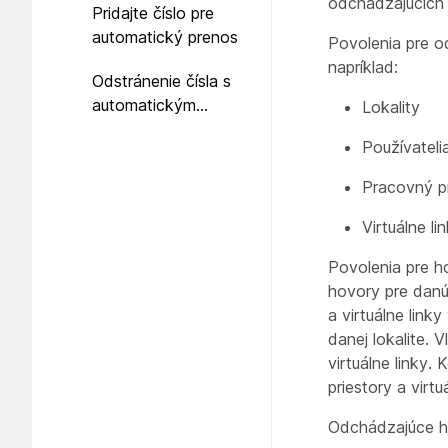
odchádzajúcich 
Pridajte číslo pre
automatický prenos
Povolenia pre o
napríklad:
Odstránenie čísla s
automatickým
Lokality
prenosom
Používateli
Pracovný pr
Virtuálne li
Povolenia pre h
hovory pre danú 
a virtuálne link
danej lokalite. 
virtuálne linky.
priestory a virt
Odchádzajúce ho