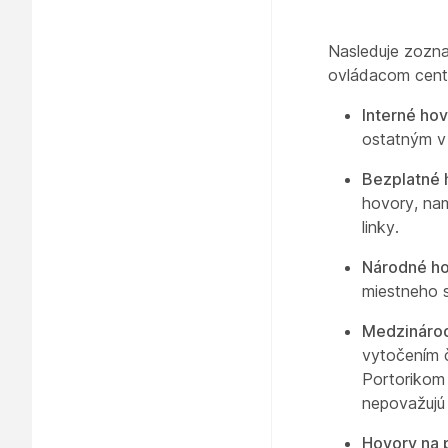
Nasleduje zozn
ovládacom cent
Interné ho
ostatným v r
Bezplatné 
hovory, nam
linky.
Národné h
miestneho 
Medzináro
vytočením 
Portorikom 
nepovažujú
Hovory na 