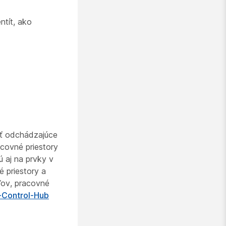
ntít, ako
ať odchádzajúce
acovné priestory
ú aj na prvky v
é priestory a
eľov, pracovné
n-Control-Hub