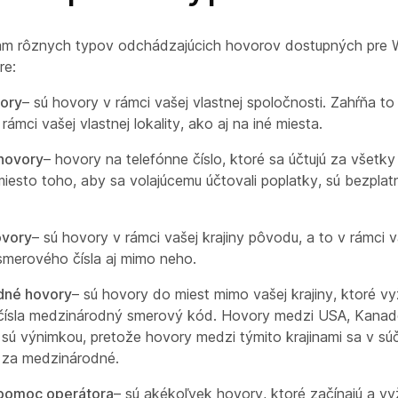
am rôznych typov odchádzajúcich hovorov dostupných pre W
re:
vory
– sú hovory v rámci vašej vlastnej spoločnosti. Zahŕňa t
ámci vašej vlastnej lokality, ako aj na iné miesta.
hovory
– hovory na telefónne číslo, ktoré sa účtujú za všetky
iesto toho, aby sa volajúcemu účtovali poplatky, sú bezplat
ovory
– sú hovory v rámci vašej krajiny pôvodu, a to v rámci 
smerového čísla aj mimo neho.
dné hovory
– sú hovory do miest mimo vašej krajiny, ktoré v
čísla medzinárodný smerový kód. Hovory medzi USA, Kanad
sú výnimkou, pretože hovory medzi týmito krajinami sa v sú
 za medzinárodné.
pomoc operátora
– sú akékoľvek hovory, ktoré začínajú a vy