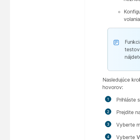
Konfig
volania
Funkc
testov
nájdet
Nasledujúce kro
hovorov:
Prihláste
Prejdite 
Vyberte mi
Vyberte
V