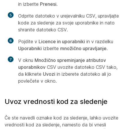
in izberite
Prenesi
.
5
Odprite datoteko v urejevalniku CSV, upravljajte
kode za sledenje za svoje uporabnike in nato
shranite datoteko CSV.
6
Pojdite v
Licence in uporabniki
in v razdelku
Uporabniki
izberite
množično upravljanje
.
7
V oknu
Množično spreminjanje atributov
uporabnikov
CSV uvozite datoteko CSV tako,
da kliknete
Uvozi
in izberete datoteko ali jo
povlečete v okno.
Uvoz vrednosti kod za sledenje
Če ste navedli oznake kod za sledenje, lahko uvozite
vrednosti kod za sledenje, namesto da bi vnesli