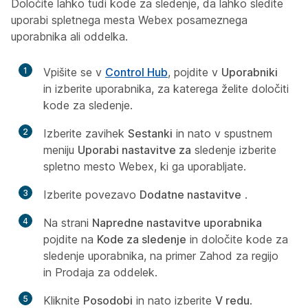
Določite lahko tudi kode za sledenje, da lahko sledite
uporabi spletnega mesta Webex posameznega
uporabnika ali oddelka.
1
Vpišite se v
Control Hub
, pojdite v
Uporabniki
in izberite uporabnika, za katerega želite določiti
kode za sledenje.
2
Izberite zavihek
Sestanki
in nato v spustnem
meniju
Uporabi nastavitve za
sledenje izberite
spletno mesto Webex, ki ga uporabljate.
3
Izberite povezavo
Dodatne nastavitve
.
4
Na strani
Napredne nastavitve uporabnika
pojdite na
Kode za sledenje
in določite kode za
sledenje uporabnika, na primer Zahod za regijo
in Prodaja za oddelek.
5
Kliknite
Posodobi
in nato izberite
V redu
.