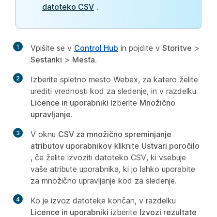
datoteko CSV
.
1
Vpišite se v
Control Hub
in pojdite v
Storitve
>
Sestanki
>
Mesta
.
2
Izberite spletno mesto Webex, za katero želite
urediti vrednosti kod za sledenje, in v razdelku
Licence in uporabniki
izberite
Množično
upravljanje
.
3
V oknu
CSV za množično spreminjanje
atributov uporabnikov
kliknite
Ustvari poročilo
, če želite izvoziti datoteko CSV, ki vsebuje
vaše atribute uporabnika, ki jo lahko uporabite
za množično upravljanje kod za sledenje.
4
Ko je izvoz datoteke končan, v razdelku
Licence in uporabniki
izberite
Izvozi rezultate