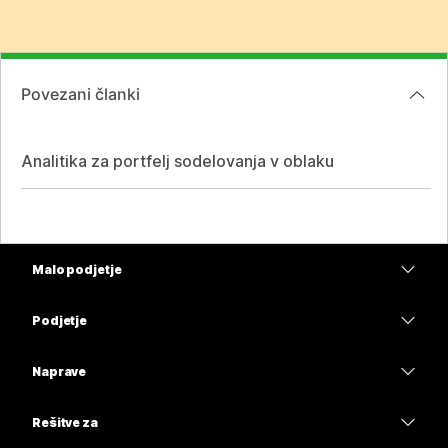
Povezani članki
Analitika za portfelj sodelovanja v oblaku
Malo podjetje
Cene
Podjetje
Aplikacija Webex
Webex Suite
Naprave
Meetings
Calling
Naglavne slušalke
Calling
Rešitve za
Meetings
Kamere