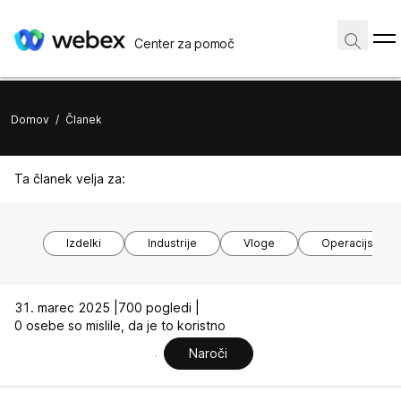
Center za pomoč
Domov
/
Članek
Ta članek velja za:
Izdelki
Industrije
Vloge
Operacijski si
31. marec 2025 |
700 pogledi |
0 osebe so mislile, da je to koristno
Naroči