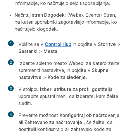
informacije, ko načrtujejo sejo usposabljanja.
Načrtuj stran Dogodek:
(Webex Events) Stran,
na kateri uporabniki zagotavljajo informacije, ko
načrtujejo dogodek.
1
Vpišite se v
Control Hub
in pojdite v
Storitve
>
Sestanki
>
Mesta
.
2
Izberite spletno mesto Webex, za katero želite
spremeniti nastavitve, in pojdite v
Skupne
nastavitve
>
Kode za sledenje
.
3
V stolpcu
Izberi atribute za profil gostitelja
uporabite spustni meni, da izberete, kam želite
slediti.
4
Preverite možnost
Konfiguriraj ob načrtovanju
ali
Zahtevano za načrtovanje
, če želite, da
gostitelji konfigurirajo ali zahtevajo kode za