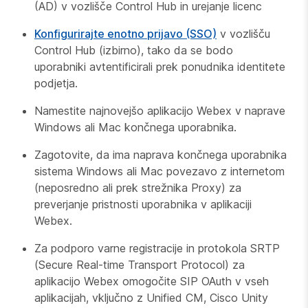
(AD) v vozlišče Control Hub in urejanje licenc
Konfigurirajte enotno prijavo (SSO)
v vozlišču
Control Hub (izbirno), tako da se bodo
uporabniki avtentificirali prek ponudnika identitete
podjetja.
Namestite najnovejšo aplikacijo Webex v naprave
Windows ali Mac končnega uporabnika.
Zagotovite, da ima naprava končnega uporabnika
sistema Windows ali Mac povezavo z internetom
(neposredno ali prek strežnika Proxy) za
preverjanje pristnosti uporabnika v aplikaciji
Webex.
Za podporo varne registracije in protokola SRTP
(Secure Real-time Transport Protocol) za
aplikacijo Webex omogočite SIP OAuth v vseh
aplikacijah, vključno z Unified CM, Cisco Unity