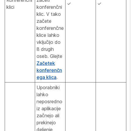
✓
✓
klici
konferenčni
klic. V tako
začete
konferenčne
klice lahko
vključijo do
8 drugih
oseb. Glejte
Začetek
konferenčn
ega klica
.
Uporabniki
lahko
neposredno
iz aplikacije
začnejo ali
prekinejo
deljenje