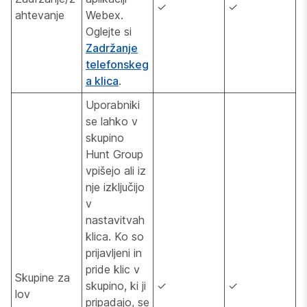
✓
✓
ahtevanje
Webex.
Oglejte si
Zadržanje
telefonskeg
a klica
.
Uporabniki
se lahko v
skupino
Hunt Group
vpišejo ali iz
nje izključijo
v
nastavitvah
klica. Ko so
prijavljeni in
pride klic v
Skupine za
skupino, ki ji
✓
✓
lov
pripadajo, se