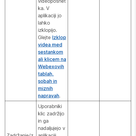
videoposnet
ka. V
aplikaciji jo
lahko
izklopijo.
Glejte
Izklop
videa med
sestankom
ali klicem na
Webexovih
tablah,
sobah in
miznih
napravah
.
Uporabniki
klic zadržijo
in ga
nadaljujejo v
Zadržanje/z
aplikaciji