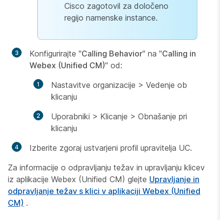
Cisco zagotovil za določeno
regijo namenske instance.
Konfigurirajte "
Calling Behavior
" na "
Calling in
Webex (Unified CM)
" od:
Nastavitve organizacije > Vedenje ob
klicanju
Uporabniki > Klicanje > Obnašanje pri
klicanju
Izberite zgoraj ustvarjeni profil upravitelja UC.
Za informacije o odpravljanju težav in upravljanju klicev
iz aplikacije Webex (Unified CM) glejte
Upravljanje in
odpravljanje težav s klici v aplikaciji Webex (Unified
CM)
.