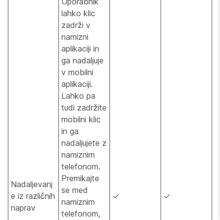
Uporabnik
lahko klic
zadrži v
namizni
aplikaciji in
ga nadaljuje
v mobilni
aplikaciji.
Lahko pa
tudi zadržite
mobilni klic
in ga
nadaljujete z
namiznim
telefonom.
Premikajte
Nadaljevanj
se med
e iz različnih
✓
✓
namiznim
naprav
telefonom,