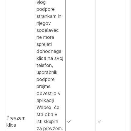
vlogi
podpore
strankam in
njegov
sodelavec
ne more
sprejeti
dohodnega
klica na svoj
telefon,
uporabnik
podpore
prejme
obvestilo v
aplikaciji
Webex, če
sta oba v
Prevzem
isti skupini
✓
✓
klica
za prevzem.