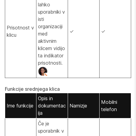
lahko
uporabniki v
isti
organizaciji
Prisotnost v
✓
✓
med
klicu
aktivnim
klicem vidijo
ta indikator
prisotnosti.
Funkcije srednjega klica
Opis in
Mobilni
Ime funkcije
dokumentac
Namizje
telefon
ija
Če je
uporabnik v