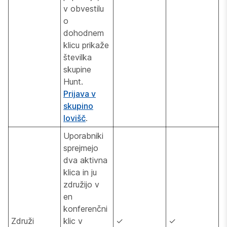
v obvestilu
o
dohodnem
klicu prikaže
številka
skupine
Hunt.
Prijava v
skupino
lovišč
.
Uporabniki
sprejmejo
dva aktivna
klica in ju
združijo v
en
konferenčni
Združi
klic v
✓
✓