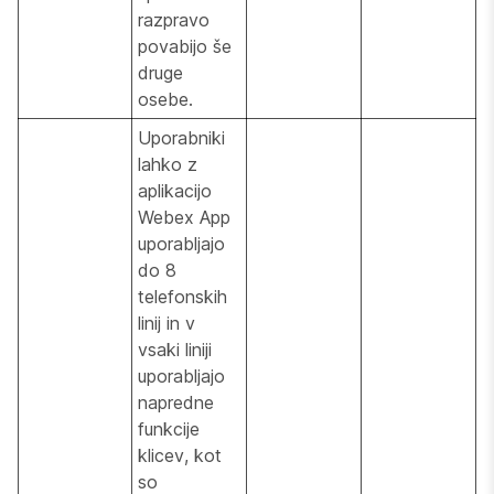
razpravo
povabijo še
druge
osebe.
Uporabniki
lahko z
aplikacijo
Webex App
uporabljajo
do 8
telefonskih
linij in v
vsaki liniji
uporabljajo
napredne
funkcije
klicev, kot
so