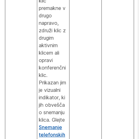
klic
premakne v
drugo
napravo,
združi klic z
drugim
aktivnim
klicem ali
opravi
konferenčni
klic.
Prikazan jim
je vizualni
indikator, ki
jih obvešča
o snemanju
klica. Glejte
Snemanje
telefonskih