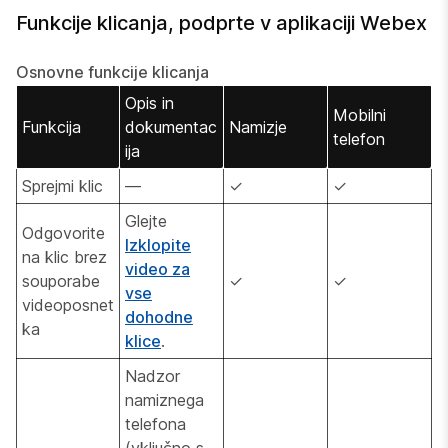
Funkcije klicanja, podprte v aplikaciji Webex
Osnovne funkcije klicanja
Opis in
Mobilni
Funkcija
dokumentac
Namizje
telefon
ija
Sprejmi klic
—
✓
✓
Glejte
Odgovorite
Izklopite
na klic brez
video za
souporabe
✓
✓
vse
videoposnet
dohodne
ka
klice
.
Nadzor
namiznega
telefona
(vključno s