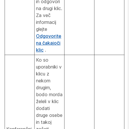
in odgovori
na drugi klic.
Za več
informacij
glejte
Odgovorite
na čakajoči
klic
.
Ko so
uporabniki v
klicu z
nekom
drugim,
bodo morda
želeli v klic
dodati
druge osebe
in takoj
Konferenčni
začeti