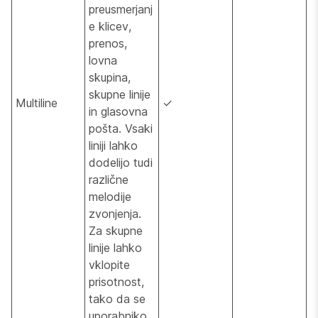
preusmerjanj
e klicev,
prenos,
lovna
skupina,
skupne linije
Multiline
✓
in glasovna
pošta. Vsaki
liniji lahko
dodelijo tudi
različne
melodije
zvonjenja.
Za skupne
linije lahko
vklopite
prisotnost,
tako da se
uporabniko