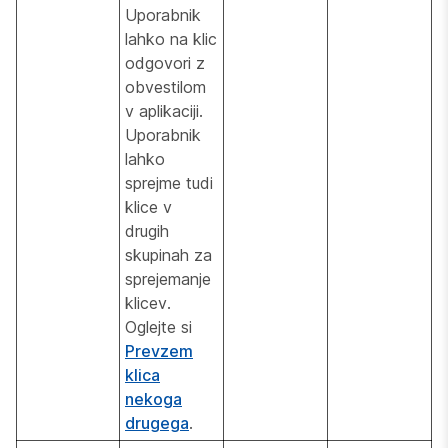
Uporabnik
lahko na klic
odgovori z
obvestilom
v aplikaciji.
Uporabnik
lahko
sprejme tudi
klice v
drugih
skupinah za
sprejemanje
klicev.
Oglejte si
Prevzem
klica
nekoga
drugega
.