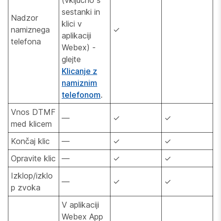
sestanki in
Nadzor
klici v
namiznega
✓
aplikaciji
telefona
Webex) -
glejte
Klicanje z
namiznim
telefonom
.
Vnos DTMF
—
✓
✓
med klicem
Končaj klic
—
✓
✓
Opravite klic
—
✓
✓
Izklop/izklo
—
✓
✓
p zvoka
V aplikaciji
Webex App