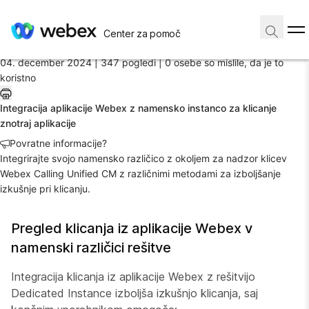
Domov
/
Center za pomoč
Članek
04. december 2024 |
347 pogledi |
0 osebe so mislile, da je to
koristno
Integracija aplikacije Webex z namensko instanco za klicanje
znotraj aplikacije
Povratne informacije?
Integrirajte svojo namensko različico z okoljem za nadzor klicev
Webex Calling Unified CM z različnimi metodami za izboljšanje
izkušnje pri klicanju.
Pregled klicanja iz aplikacije Webex v
namenski različici rešitve
Integracija klicanja iz aplikacije Webex z rešitvijo
Dedicated Instance izboljša izkušnjo klicanja, saj