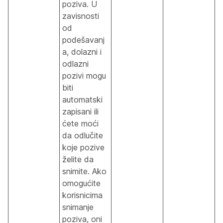
poziva. U
zavisnosti
od
podešavanj
a, dolazni i
odlazni
pozivi mogu
biti
automatski
zapisani ili
ćete moći
da odlučite
koje pozive
želite da
snimite. Ako
omogućite
korisnicima
snimanje
poziva, oni