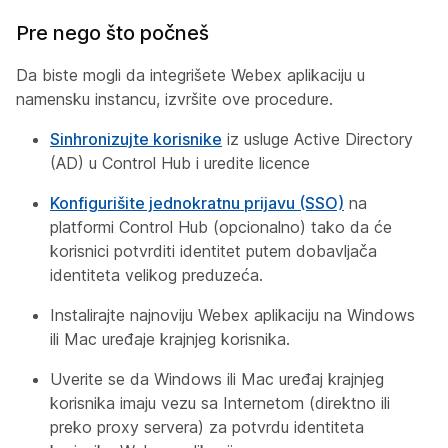
Pre nego što počneš
Da biste mogli da integrišete Webex aplikaciju u
namensku instancu, izvršite ove procedure.
Sinhronizujte korisnike
iz usluge Active Directory
(AD) u Control Hub i uredite licence
Konfigurišite jednokratnu prijavu (SSO)
na
platformi Control Hub (opcionalno) tako da će
korisnici potvrditi identitet putem dobavljača
identiteta velikog preduzeća.
Instalirajte najnoviju Webex aplikaciju na Windows
ili Mac uređaje krajnjeg korisnika.
Uverite se da Windows ili Mac uređaj krajnjeg
korisnika imaju vezu sa Internetom (direktno ili
preko proxy servera) za potvrdu identiteta