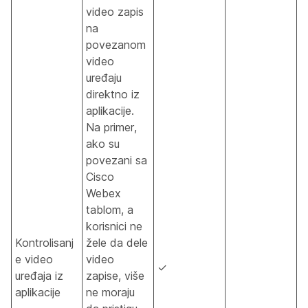
video zapis
na
povezanom
video
uređaju
direktno iz
aplikacije.
Na primer,
ako su
povezani sa
Cisco
Webex
tablom, a
korisnici ne
Kontrolisanj
žele da dele
e video
video
✓
uređaja iz
zapise, više
aplikacije
ne moraju