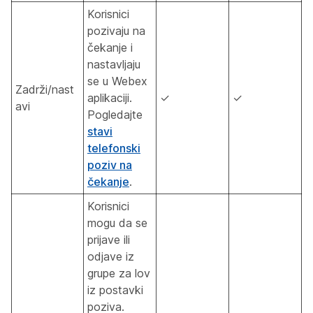
Korisnici
pozivaju na
čekanje i
nastavljaju
se u Webex
Zadrži/nast
aplikaciji.
✓
✓
avi
Pogledajte
stavi
telefonski
poziv na
čekanje
.
Korisnici
mogu da se
prijave ili
odjave iz
grupe za lov
iz postavki
poziva.