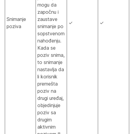
mogu da
započnu i
Snimanje
zaustave
✓
✓
poziva
snimanje po
sopstvenom
nahođenju.
Kada se
poziv snima,
to snimanje
nastavlja da
li korisnik
premešta
poziv na
drugi uređaj,
objedinjuje
poziv sa
drugim
aktivnim
pozivom ili