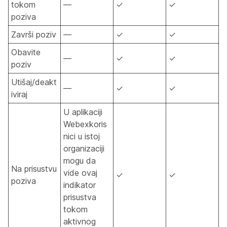
tokom
—
✓
✓
poziva
Završi poziv
—
✓
✓
Obavite
—
✓
✓
poziv
Utišaj/deakt
—
✓
✓
iviraj
U aplikaciji
Webexkoris
nici u istoj
organizaciji
mogu da
Na prisustvu
vide ovaj
✓
✓
poziva
indikator
prisustva
tokom
aktivnog