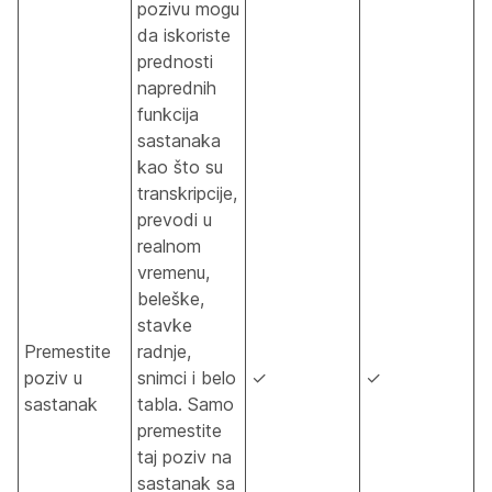
pozivu mogu
da iskoriste
prednosti
naprednih
funkcija
sastanaka
kao što su
transkripcije,
prevodi u
realnom
vremenu,
beleške,
stavke
Premestite
radnje,
poziv u
snimci i belo
✓
✓
sastanak
tabla. Samo
premestite
taj poziv na
sastanak sa