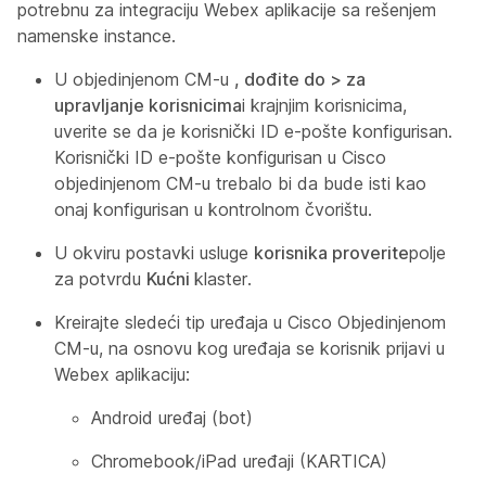
potrebnu za integraciju Webex aplikacije sa rešenjem
namenske instance.
U objedinjenom CM-u
, dođite do > za
upravljanje korisnicima
i krajnjim korisnicima,
uverite se da je korisnički ID e-pošte konfigurisan.
Korisnički ID e-pošte konfigurisan u Cisco
objedinjenom CM-u trebalo bi da bude isti kao
onaj konfigurisan u kontrolnom čvorištu.
U okviru postavki usluge
korisnika proverite
polje
za potvrdu
Kućni
klaster.
Kreirajte sledeći tip uređaja u Cisco Objedinjenom
CM-u, na osnovu kog uređaja se korisnik prijavi u
Webex aplikaciju:
Android uređaj (bot)
Chromebook/iPad uređaji (KARTICA)