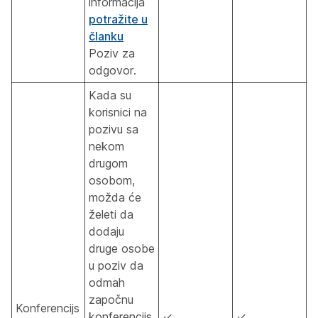
informacija
potražite u
članku
Poziv za
odgovor.
Kada su
korisnici na
pozivu sa
nekom
drugom
osobom,
možda će
želeti da
dodaju
druge osobe
u poziv da
odmah
započnu
Konferencijs
konferencijs
✓
✓