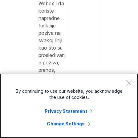
Webex i da
koriste
napredne
funkcije
poziva na
svakoj liniji
kao što su
prosleđivanj
e poziva,
prenos,
lovačka
grupa,
By continuing to use our website, you acknowledge
deljene linije
the use of cookies.
i govorna
Višelinijski
pošta.
✓
Privacy Statement
Takođe
mogu da
Change Settings
dodele
različite