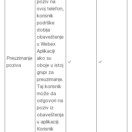
poziv na
svoj telefon,
korisnik
podrške
dobija
obaveštenje
u Webex
Aplikaciji
Preuzimanje
ako su
✓
✓
poziva
oboje u istoj
grupi za
preuzimanje.
Taj korisnik
može da
odgovori na
poziv iz
obaveštenja
u aplikaciji.
Korisnik