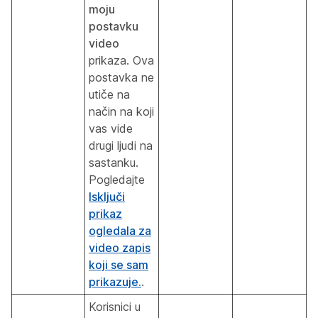
moju
postavku
video
prikaza. Ova
postavka ne
utiče na
način na koji
vas vide
drugi ljudi na
sastanku.
Pogledajte
Isključi
prikaz
ogledala za
video zapis
koji se sam
prikazuje.
.
Korisnici u