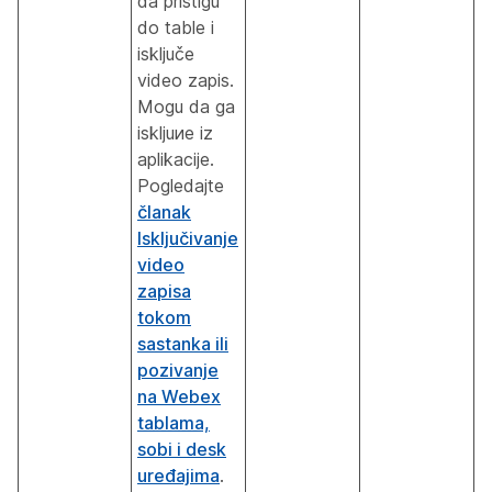
da pristigu
do table i
isključe
video zapis.
Mogu da ga
iskljuиe iz
aplikacije.
Pogledajte
članak
Isključivanje
video
zapisa
tokom
sastanka ili
pozivanje
na Webex
tablama,
sobi i desk
uređajima
.