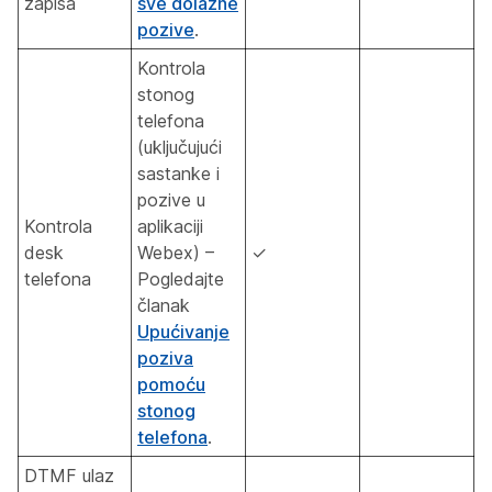
zapisa
sve dolazne
pozive
.
Kontrola
stonog
telefona
(uključujući
sastanke i
pozive u
Kontrola
aplikaciji
desk
Webex) –
✓
telefona
Pogledajte
članak
Upućivanje
poziva
pomoću
stonog
telefona
.
DTMF ulaz