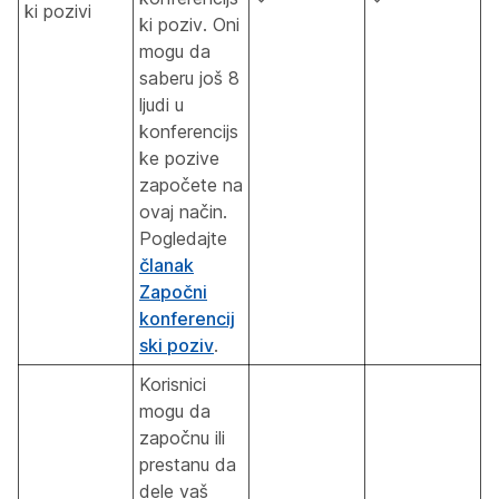
ki pozivi
ki poziv. Oni
mogu da
saberu još 8
ljudi u
konferencijs
ke pozive
započete na
ovaj način.
Pogledajte
članak
Započni
konferencij
ski poziv
.
Korisnici
mogu da
započnu ili
prestanu da
dele vaš