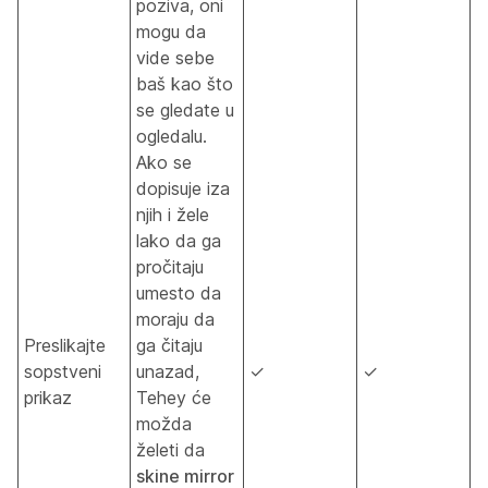
poziva, oni
mogu da
vide sebe
baš kao što
se gledate u
ogledalu.
Ako se
dopisuje iza
njih i žele
lako da ga
pročitaju
umesto da
moraju da
Preslikajte
ga čitaju
sopstveni
unazad,
✓
✓
prikaz
Tehey će
možda
želeti da
skine mirror