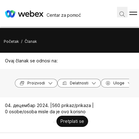
Centar za pomoć
Početak
/
Članak
Ovaj članak se odnosi na:
Proizvodi
Delatnosti
Uloge
04. децембар 2024. |
560 prikaz/prikaza |
0 osobe/osoba misle da je ovo korisno
Pretplati se