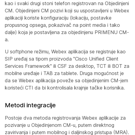
kao i svaki drugi stoni telefon registrovan na Objedinjeni
CM. Objedinjeni CM pozivi koji su uspostavljeni u Webex
aplikaciji koriste konfiguraciju (lokaciju, postavke
propusnog opsega, pokazivač na point media i tako
dalje) koja je postavljena za objedinjenu PRIMENU CM-
a.
U softphone režimu, Webex aplikacija se registruje kao
SIP uređaj sa tipom proizvoda "Cisco Unified Client
Services Framework" ili CSF za desktop, TCT ili BOT za
mobilne uređaje i TAB za tablete. Druga mogućnost je
da se Webex aplikacija poveže sa objedinjenim CM-jem
koristeći CTI da bi kontrolisala krajnje tačke korisnika.
Metodi integracije
Postoje dva metoda registrovanja Webex aplikacije za
pozivanje u Objedinjenom CM-u, putem direktnog
zavirivanja i putem mobilnog i daljinskog pristupa (MRA).