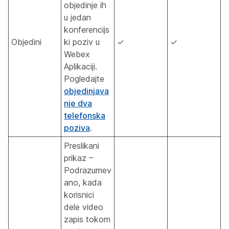
objedinje ih
u jedan
konferencijs
Objedini
ki poziv u
✓
✓
Webex
Aplikaciji.
Pogledajte
objedinjava
nje dva
telefonska
poziva
.
Preslikani
prikaz –
Podrazumev
ano, kada
korisnici
dele video
zapis tokom