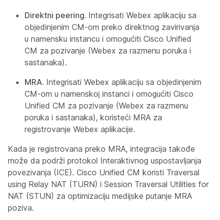
Direktni peering.
Integrisati Webex aplikaciju sa
objedinjenim CM-om preko direktnog zavirivanja
u namensku instancu i omogućiti Cisco Unified
CM za pozivanje (Webex za razmenu poruka i
sastanaka).
MRA.
Integrisati Webex aplikaciju sa objedinjenim
CM-om u namenskoj instanci i omogućiti Cisco
Unified CM za pozivanje (Webex za razmenu
poruka i sastanaka), koristeći MRA za
registrovanje Webex aplikacije.
Kada je registrovana preko MRA, integracija takođe
može da podrži protokol Interaktivnog uspostavljanja
povezivanja (ICE). Cisco Unified CM koristi Traversal
using Relay NAT (TURN) i Session Traversal Utilities for
NAT (STUN) za optimizaciju medijske putanje MRA
poziva.