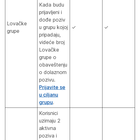
Kada budu
prijavljeni i
dođe poziv
Lovačke
u grupu kojoj
✓
✓
grupe
pripadaju,
videće broj
Lovačke
grupe o
obaveštenju
o dolaznom
pozivu.
Prijavite se
u ciljanu
grupu
.
Korisnici
uzimaju 2
aktivna
poziva i