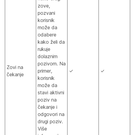
zove,
pozvani
korisnik
može da
odabere
kako želi da
rukuje
dolaznim
pozivom. Na
Zovi na
primer,
✓
✓
čekanje
korisnik
može da
stavi aktivni
poziv na
čekanje i
odgovori na
drugi poziv.
Više