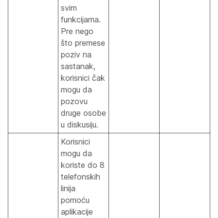
svim
funkcijama.
Pre nego
što premese
poziv na
sastanak,
korisnici čak
mogu da
pozovu
druge osobe
u diskusiju.
Korisnici
mogu da
koriste do 8
telefonskih
linija
pomoću
aplikacije