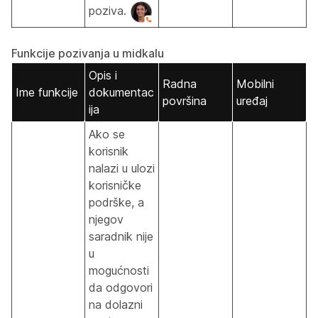
poziva.
Funkcije pozivanja u midkalu
Opis i
Radna
Mobilni
Ime funkcije
dokumentac
površina
uređaj
ija
Ako se
korisnik
nalazi u ulozi
korisničke
podrške, a
njegov
saradnik nije
u
mogućnosti
da odgovori
na dolazni