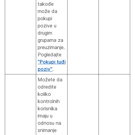
takođe
može da
pokupi
pozive u
drugim
grupama za
preuzimanje.
Pogledajte
"Pokupi tuđi
poziv"
.
Možete da
odredite
koliko
kontrolnih
korisnika
imaju u
odnosu na
snimanje