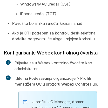
Windows/MAC uređaji (CSF)
iPhone uređaj (TCT)
Povežite korisnika i uređaj kreiran iznad.
Ako je CTI potreban za kontrolu desk-telefona,
dodelite odgovarajuće uloge krajnjem korisniku.
Konfigurisanje Webex kontrolnog čvorišta
Prijavite se u Webex kontrolno čvorište kao
administrator.
Idite na
Podešavanja
organizacije > Profili
menadžera UC
u prozoru Webex Control Hub.
U profilu UC Manager, domen
konfigurisan u "Domenu glasovne