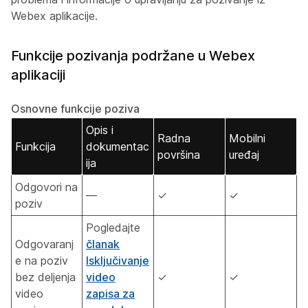
Webex aplikacije.
Funkcije pozivanja podržane u Webex
aplikaciji
Osnovne funkcije poziva
Opis i
Radna
Mobilni
Funkcija
dokumentac
površina
uređaj
ija
Odgovori na
—
✓
✓
poziv
Pogledajte
Odgovaranj
članak
e na poziv
Isključivanje
bez deljenja
video
✓
✓
video
zapisa za