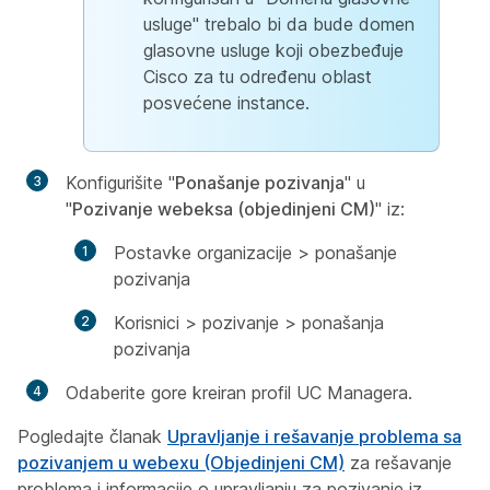
usluge" trebalo bi da bude domen
glasovne usluge koji obezbeđuje
Cisco za tu određenu oblast
posvećene instance.
Konfigurišite "
Ponašanje pozivanja
" u
"
Pozivanje webeksa (objedinjeni CM)
" iz:
Postavke organizacije > ponašanje
pozivanja
Korisnici > pozivanje > ponašanja
pozivanja
Odaberite gore kreiran profil UC Managera.
Pogledajte članak
Upravljanje i rešavanje problema sa
pozivanjem u webexu (Objedinjeni CM)
za rešavanje
problema i informacije o upravljanju za pozivanje iz