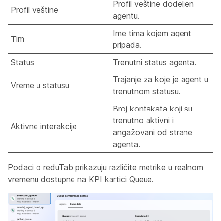
Profil veštine dodeljen
Profil veštine
agentu.
Ime tima kojem agent
Tim
pripada.
Status
Trenutni status agenta.
Trajanje za koje je agent u
Vreme u statusu
trenutnom statusu.
Broj kontakata koji su
trenutno aktivni i
Aktivne interakcije
angažovani od strane
agenta.
Podaci
o reduTab prikazuju različite metrike u realnom
vremenu dostupne na KPI kartici Queue.