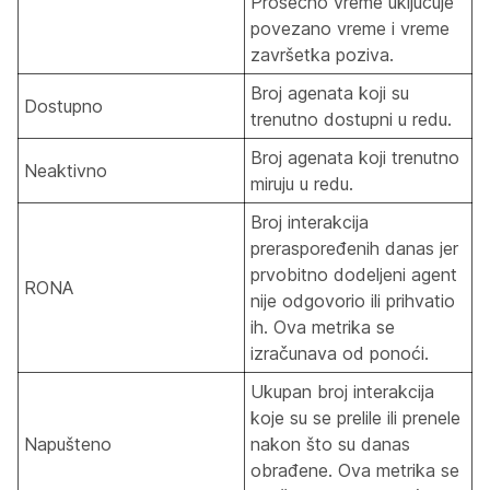
Prosečno vreme uključuje
povezano vreme i vreme
završetka poziva.
Broj agenata koji su
Dostupno
trenutno dostupni u redu.
Broj agenata koji trenutno
Neaktivno
miruju u redu.
Broj interakcija
preraspoređenih danas jer
prvobitno dodeljeni agent
RONA
nije odgovorio ili prihvatio
ih. Ova metrika se
izračunava od ponoći.
Ukupan broj interakcija
koje su se prelile ili prenele
Napušteno
nakon što su danas
obrađene. Ova metrika se