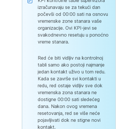
KPI kontrolne table supervizora
izračunavaju se za tekući dan
počevši od 00:00 sati na osnovu
vremenske zone stanara vaše
organizacije. Ovi KPI-jevi se
svakodnevno resetuju u ponoćno
vreme stanara.
Red će biti vidljiv na kontrolnoj
tabli samo ako postoji najmanje
jedan kontakt uživo u tom redu.
Kada se završe svi kontakti u
redu, red ostaje vidljiv sve dok
vremenska zona stanara ne
dostigne 00:00 sati sledećeg
dana. Nakon ovog vremena
resetovanja, red se više neće
pojavljivati dok ne stigne novi
kontakt.