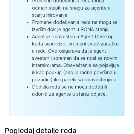
Promene dodeljivanja reda mogu
odmah stupiti na snagu za agente u
stanju mirovanja.
Promene dodeljivanja reda ne mogu se
izvršiti dok je agent u RONA stanju.
Agent je obavešten u Agent Desktop
kada supervizor promeni svoje zadatke
u redu. Ovo osigurava da je agent
svestan i spreman da se nosi sa novim
interakcijama. Obaveštenje se pojavljuje
ili kao pop-up (ako je radna površina u
pozadini) ili u panelu sa obaveštenjima.
Dodjela reda se ne mogu dodati ili
ukloniti za agente u stanju odjave.
Pogledaj detalje reda