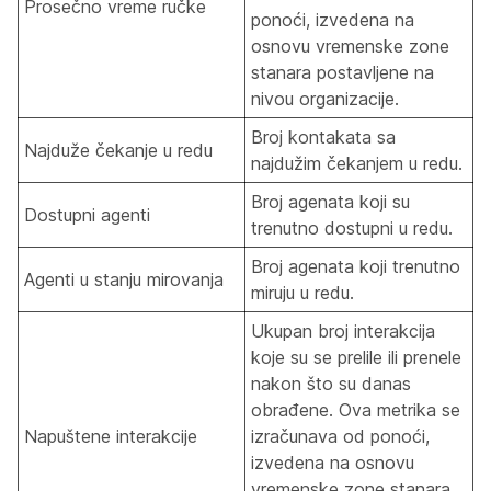
Prosečno vreme ručke
ponoći, izvedena na
osnovu vremenske zone
stanara postavljene na
nivou organizacije.
Broj kontakata sa
Najduže čekanje u redu
najdužim čekanjem u redu.
Broj agenata koji su
Dostupni agenti
trenutno dostupni u redu.
Broj agenata koji trenutno
Agenti u stanju mirovanja
miruju u redu.
Ukupan broj interakcija
koje su se prelile ili prenele
nakon što su danas
obrađene. Ova metrika se
Napuštene interakcije
izračunava od ponoći,
izvedena na osnovu
vremenske zone stanara