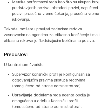
Metrike performansi reda kao što su ukupan broj
predstavljenih poziva, obrađeni pozivi, napušteni
pozivi, prosečno vreme čekanja, prosečno vreme
rukovanja.
Takođe, možete upravljati zadacima redova
zasnovanim na agentima za efikasno korišćenje tima i
efikasno rukovanje fluktuirajućim količinama poziva.
Preduslovi
U kontrolnom čvorištu:
Supervizor korisnički profil je konfigurisan sa
odgovarajućim pravima pristupa redovima
(omogućeno od strane administratora).
Upravljanje dodelama
reda agenta opcija je
omogućena u odeljku Korisnički profili
(omogućeno od strane administratora).