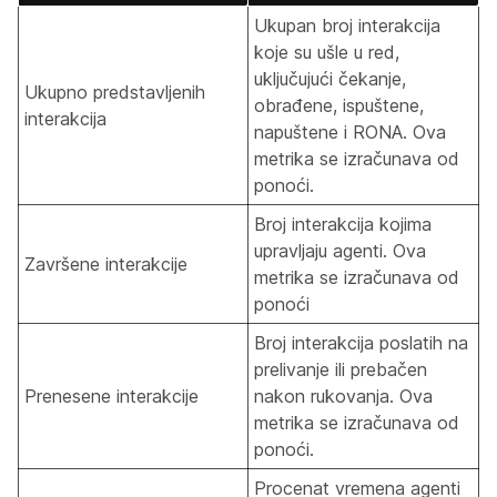
Ukupan broj interakcija
koje su ušle u red,
uključujući čekanje,
Ukupno predstavljenih
obrađene, ispuštene,
interakcija
napuštene i RONA. Ova
metrika se izračunava od
ponoći.
Broj interakcija kojima
upravljaju agenti. Ova
Završene interakcije
metrika se izračunava od
ponoći
Broj interakcija poslatih na
prelivanje ili prebačen
Prenesene interakcije
nakon rukovanja. Ova
metrika se izračunava od
ponoći.
Procenat vremena agenti