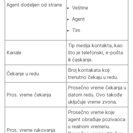
Agent dodeljen od strane
Veštine
Agent
Tim
Tip medija kontakta, kao
Kanale
što je telefonski, e-pošta
ili ćaskanje.
Broj kontakata koji
Čekanje u redu
trenutno čekaju u redu.
Prosečno vreme čekanja u
Pros. vreme čekanja
datom redu. Ovo takođe
uključuje vreme zvona.
Prosečno vreme koje
agent obrađuje pozivaoca
u realnom vremenu.
Pros. vreme rukovanja