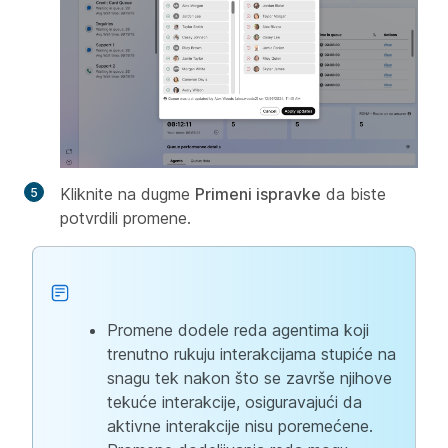
Kliknite na dugme
Primeni ispravke
da biste
potvrdili promene.
Promene dodele reda agentima koji
trenutno rukuju interakcijama stupiće na
snagu tek nakon što se završe njihove
tekuće interakcije, osiguravajući da
aktivne interakcije nisu poremećene.