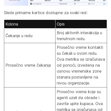
Slede primarne kartice dostupne za svaki red:
Kolona
Opis
Broj aktivnih interakcija u
Čekanje u redu
trenutnom redu.
Prosečno vreme kontakti
su čekali u ovom redu.
Ova metrika se izračunava
Prosečno vreme čekanja
od ponoći, izvedena na
osnovu vremenske zone
stanara postavljene na
nivou organizacije.
Prosečno vreme koje su
agenti uzeli da obrade i
završe upite kupaca. Ova
metrika se izračunava od