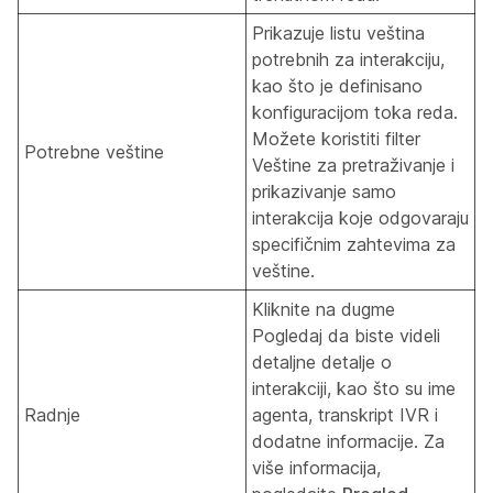
Prikazuje listu veština
potrebnih za interakciju,
kao što je definisano
konfiguracijom toka reda.
Možete koristiti filter
Potrebne veštine
Veštine za pretraživanje i
prikazivanje samo
interakcija koje odgovaraju
specifičnim zahtevima za
veštine.
Kliknite na dugme
Pogledaj da biste videli
detaljne detalje o
interakciji, kao što su ime
Radnje
agenta, transkript IVR i
dodatne informacije. Za
više informacija,