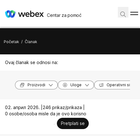
Centar za pomoć
Početak
/
Članak
Ovaj članak se odnosi na:
Proizvodi
Uloge
Operativni sistem
02. април 2026. |
246 prikaz/prikaza |
0 osobe/osoba misle da je ovo korisno
Pretplati se