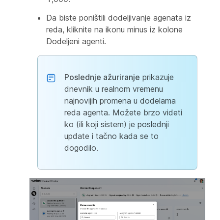
Da biste poništili dodeljivanje agenata iz
reda, kliknite na ikonu minus iz kolone
Dodeljeni agenti.
Poslednje ažuriranje
prikazuje
dnevnik u realnom vremenu
najnovijih promena u dodelama
reda agenta. Možete brzo videti
ko (ili koji sistem) je poslednji
update i tačno kada se to
dogodilo.