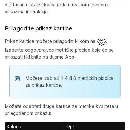
dostupan u statistikama reda u realnom vremenu i
prikazima interakcija.
Prilagodite prikaz kartice
Prikaz kartice možete prilagoditi klikom na
.
Izaberite odgovarajuće metričke pločice koje će se
prikazati i kliknite na dugme
Appli.
Možete izabrati ili 4 ili 8 metričkih pločica
za prikaz kartice.
Možete odabrati druge kartice za metrike kvaliteta u
prilagođenom prikazu:
Kolona
Opis