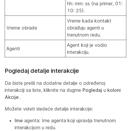
hh: mm: ss (na primer, 01:
10: 25).
Vreme kada kontakt
Vreme obrade
obrađuju agenti u
trenutnom redu.
Agent koji je vodio
Agenti
interakciju.
Pogledaj detalje interakcije
Da biste prešli na dodatne detalje o određenoj
interakciji sa liste, kliknite na dugme
Pogledaj
u
koloni
Akcije
.
Možete videti sledeće detalje interakcije:
Ime
agenta: Ime agenta koji upravlja trenutnom
interakcijom u redu.