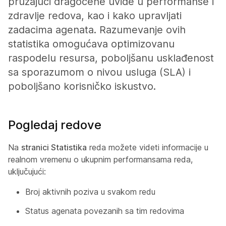
pružajući dragocene uvide u performanse i
zdravlje redova, kao i kako upravljati
zadacima agenata. Razumevanje ovih
statistika omogućava optimizovanu
raspodelu resursa, poboljšanu usklađenost
sa sporazumom o nivou usluga (SLA) i
poboljšano korisničko iskustvo.
Pogledaj redove
Na
stranici Statistika
reda možete videti informacije u
realnom vremenu o ukupnim performansama reda,
uključujući:
Broj aktivnih poziva u svakom redu
Status agenata povezanih sa tim redovima