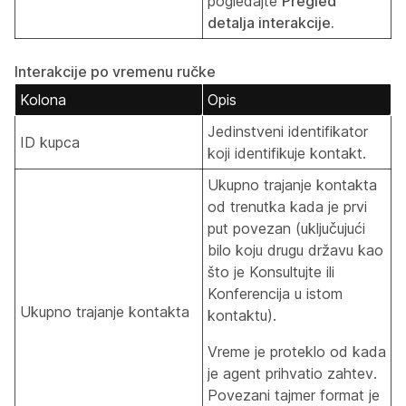
pogledajte
Pregled
detalja interakcije.
Interakcije po vremenu ručke
Kolona
Opis
Jedinstveni identifikator
ID kupca
koji identifikuje kontakt.
Ukupno trajanje kontakta
od trenutka kada je prvi
put povezan (uključujući
bilo koju drugu državu kao
što je Konsultujte ili
Konferencija u istom
Ukupno trajanje kontakta
kontaktu).
Vreme je proteklo od kada
je agent prihvatio zahtev.
Povezani tajmer format je