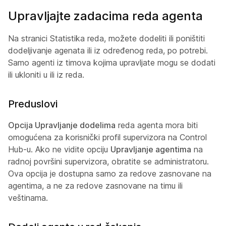
Upravljajte zadacima reda agenta
Na stranici Statistika reda, možete dodeliti ili poništiti
dodeljivanje agenata ili iz određenog reda, po potrebi.
Samo agenti iz timova kojima upravljate mogu se dodati
ili ukloniti u ili iz reda.
Preduslovi
Opcija Upravljanje dodelima
reda agenta mora biti
omogućena za korisnički profil supervizora na Control
Hub-u. Ako ne vidite opciju
Upravljanje agentima
na
radnoj površini supervizora, obratite se administratoru.
Ova opcija je dostupna samo za redove zasnovane na
agentima, a ne za redove zasnovane na timu ili
veštinama.