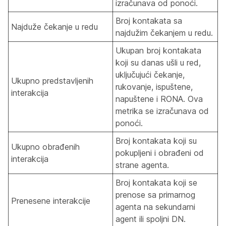
izračunava od ponoći.
Broj kontakata sa
Najduže čekanje u redu
najdužim čekanjem u redu.
Ukupan broj kontakata
koji su danas ušli u red,
uključujući čekanje,
Ukupno predstavljenih
rukovanje, ispuštene,
interakcija
napuštene i RONA. Ova
metrika se izračunava od
ponoći.
Broj kontakata koji su
Ukupno obrađenih
pokupljeni i obrađeni od
interakcija
strane agenta.
Broj kontakata koji se
prenose sa primarnog
Prenesene interakcije
agenta na sekundarni
agent ili spoljni DN.