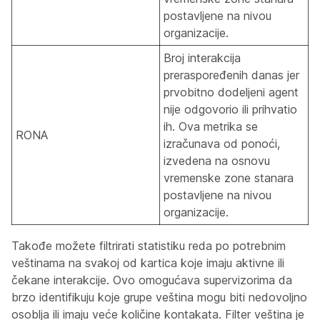
postavljene na nivou
organizacije.
Broj interakcija
preraspoređenih danas jer
prvobitno dodeljeni agent
nije odgovorio ili prihvatio
ih. Ova metrika se
RONA
izračunava od ponoći,
izvedena na osnovu
vremenske zone stanara
postavljene na nivou
organizacije.
Takođe možete filtrirati statistiku reda po potrebnim
veštinama na svakoj od kartica koje imaju aktivne ili
čekane interakcije. Ovo omogućava supervizorima da
brzo identifikuju koje grupe veština mogu biti nedovoljno
osoblja ili imaju veće količine kontakata. Filter veština je