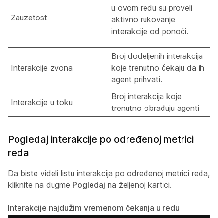
u ovom redu su proveli
Zauzetost
aktivno rukovanje
interakcije od ponoći.
Broj dodeljenih interakcija
Interakcije zvona
koje trenutno čekaju da ih
agent prihvati.
Broj interakcija koje
Interakcije u toku
trenutno obrađuju agenti.
Pogledaj interakcije po određenoj metrici
reda
Da biste videli listu interakcija po određenoj metrici reda,
kliknite na dugme
Pogledaj
na željenoj kartici.
Interakcije najdužim vremenom čekanja u redu