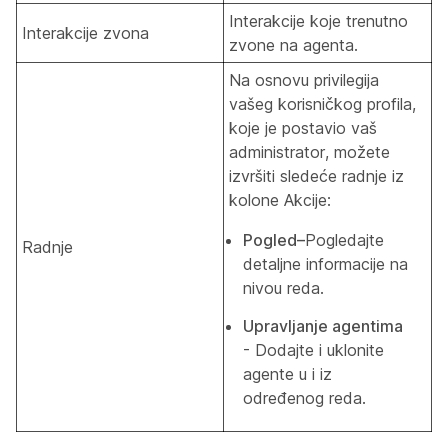
Interakcije koje trenutno
Interakcije zvona
zvone na agenta.
Na osnovu privilegija
vašeg korisničkog profila,
koje je postavio vaš
administrator, možete
izvršiti sledeće radnje iz
kolone Akcije:
Pogled–
Pogledajte
Radnje
detaljne informacije na
nivou reda.
Upravljanje agentima
- Dodajte i uklonite
agente u i iz
određenog reda.