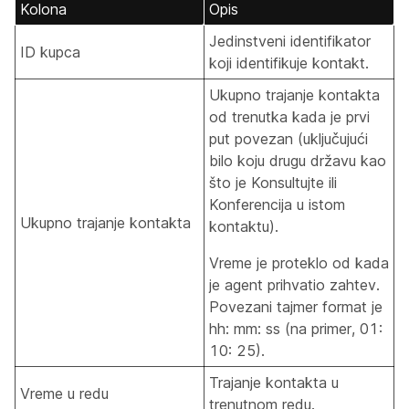
Kolona
Opis
Jedinstveni identifikator
ID kupca
koji identifikuje kontakt.
Ukupno trajanje kontakta
od trenutka kada je prvi
put povezan (uključujući
bilo koju drugu državu kao
što je Konsultujte ili
Konferencija u istom
Ukupno trajanje kontakta
kontaktu).
Vreme je proteklo od kada
je agent prihvatio zahtev.
Povezani tajmer format je
hh: mm: ss (na primer, 01:
10: 25).
Trajanje kontakta u
Vreme u redu
trenutnom redu.