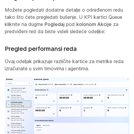
Možete pogledati dodatne detalje o određenom redu
tako što ćete pregledati bušenje. U KPI kartici Queue
kliknite na dugme
Pogledaj
pod
kolonom Akcije
za
predviđeni red da biste videli sledeće odeljke:
Pregled performansi reda
Ovaj odeljak prikazuje različite kartice za metrike reda
izračunate u svim timovima i agentima.