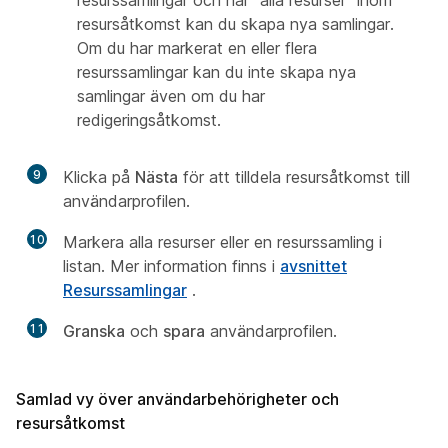
resurssamlingar och har "alla resurser" inom
resursåtkomst kan du skapa nya samlingar.
Om du har markerat en eller flera
resurssamlingar kan du inte skapa nya
samlingar även om du har
redigeringsåtkomst.
9
Klicka på
Nästa
för att tilldela resursåtkomst till
användarprofilen.
10
Markera alla resurser eller en resurssamling i
listan. Mer information finns i
avsnittet
Resurssamlingar
.
11
Granska
och
spara
användarprofilen.
Samlad vy över användarbehörigheter och
resursåtkomst