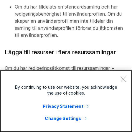
Om du har tilldelats en standardsamling och har
redigeringsbehörighet till användarprofilen. Om du
skapar en användarprofil men inte tilldelar din
samling till användarprofilen förlorar du åtkomsten
till användarprofilen.
Lägga till resurser i flera resurssamlingar
Om du har redigeringsåtkomst till resurssamlingar +
klientinställningar och har åtkomst till alla resurser
navigerar du till resurssamlingar och klickar på
By continuing to use our website, you acknowledge
listrutepilen bredvid Skapa en resurssamling. Du ser
the use of cookies.
uppdatera flera samlingar samtidigt.
Privacy Statement
Följ det här guidade flödet om du vill lägga till en resurs i
flera samlingar (upp till 100) genom en enda
Change Settings
massåtgärd. När du har skickat kan du se statusen på
sidan Massåtgärder.