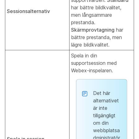
supportvärden.
Standard
har bättre bildkvalitet,
Sessionsalternativ
men långsammare
prestanda.
Skärmprovtagning
har
bättre prestanda, men
lägre bildkvalitet.
Spela in din
supportsession med
Webex-inspelaren.
Det här
alternativet
är inte
tillgängligt
om din
webbplatsa
dministratör