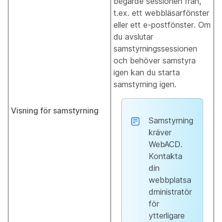
begärde sessionen från,
t.ex. ett webbläsarfönster
eller ett e-postfönster. Om
du avslutar
samstyrningssessionen
och behöver samstyra
igen kan du starta
samstyrning igen.
Visning för samstyrning
Samstyrning
kräver
WebACD.
Kontakta
din
webbplatsa
dministratör
för
ytterligare