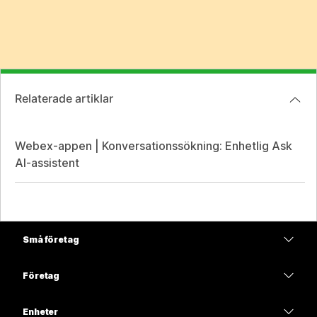
Relaterade artiklar
Webex-appen | Konversationssökning: Enhetlig Ask
AI-assistent
Små företag
Prissättning
Företag
Webex-appen
Webex Suite
Enheter