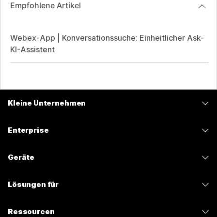
Empfohlene Artikel
Webex-App | Konversationssuche: Einheitlicher Ask-
KI-Assistent
Kleine Unternehmen
Preise
Enterprise
Webex-App
Webex Suite
Geräte
Meetings
Calling
Headsets
Calling
Lösungen für
Meetings
Kameras
Nachrichten
Bildung
Nachrichten
Ressourcen
Tisch-Serie
Teilen von Bildschirminhalten