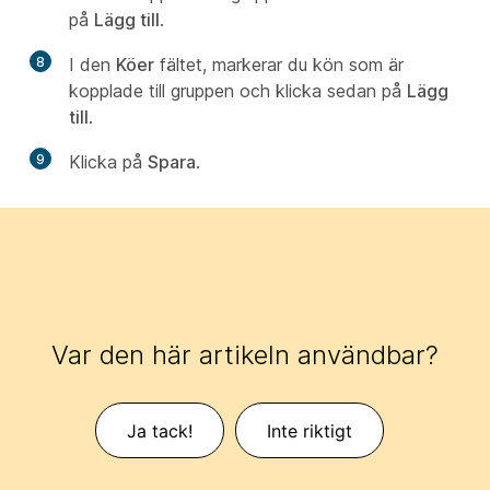
på
Lägg till
.
8
I den
Köer
fältet, markerar du kön som är
kopplade till gruppen och klicka sedan på
Lägg
till
.
9
Klicka på
Spara
.
Var den här artikeln användbar?
Ja tack!
Inte riktigt