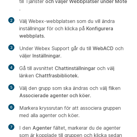
till Tjänster
och väljer Webbplatser under Möte
.
2
Välj Webex-webbplatsen som du vill ändra
inställningar för och klicka på
Konfigurera
webbplats
.
3
Under Webex Support går du till
WebACD
och
väljer
Inställningar
.
4
Gå till avsnittet
Chattinställningar
och välj
länken
Chattfrasbibliotek
.
5
Välj den grupp som ska ändras och välj fliken
Associerade agenter och köer
.
6
Markera kryssrutan för att associera gruppen
med alla agenter och köer.
7
I den
Agenter
fältet, markerar du de agenter
som är kopplade till gruppen och klicka sedan