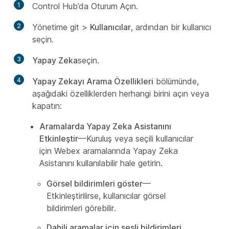
1
Control Hub’da Oturum Açın.
2
Yönetime git
>
Kullanıcılar
, ardından bir kullanıcı
seçin.
3
Yapay Zeka
seçin.
4
Yapay Zekayı Arama Özellikleri
bölümünde,
aşağıdaki özelliklerden herhangi birini açın veya
kapatın:
Aramalarda Yapay Zeka Asistanını
Etkinleştir
—Kuruluş veya seçili kullanıcılar
için Webex aramalarında Yapay Zeka
Asistanını kullanılabilir hale getirin.
Görsel bildirimleri göster
—
Etkinleştirilirse, kullanıcılar görsel
bildirimleri görebilir.
Dahili aramalar için sesli bildirimleri