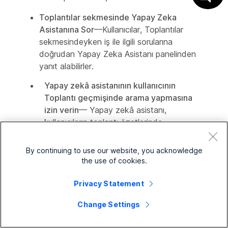
Toplantılar sekmesinde Yapay Zeka
Asistanına Sor
—Kullanıcılar, Toplantılar
sekmesindeyken iş ile ilgili sorularına
doğrudan Yapay Zeka Asistanı panelinden
yanıt alabilirler.
Yapay zekâ asistanının kullanıcının
Toplantı geçmişinde arama yapmasına
izin verin
— Yapay zekâ asistanı,
kullanıcıların toplantı özetlerinde,
transkriptlerinde, kayıtlarında ve toplantı
mesajlarında arama yapabilir.
By continuing to use our website, you acknowledge
the use of cookies.
Toplantı kayıtları için yapay zeka özetleri
ve bölümler
— Bulut kayıtlarında otomatik
Privacy Statement
olarak toplantı özetleri ve bölümler oluşturun
Change Settings
6
Mesajlaşma Yapay Zeka Özellikleri
bölümünde,