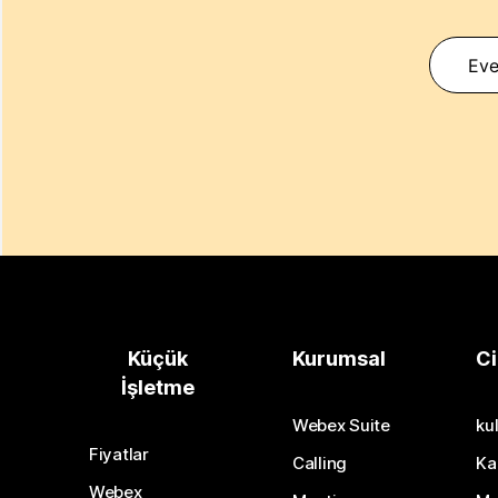
Eve
Küçük
Kurumsal
Ci
İşletme
Webex Suite
kul
Fiyatlar
Calling
Ka
Webex