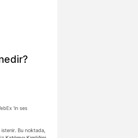
 nedir?
WebEx 'in ses
 istenir. Bu noktada,
siz
Katılımcı Kimliğini