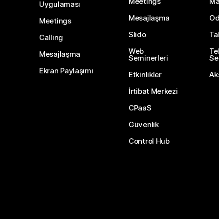
Meetings
Ma
Uygulaması
Mesajlaşma
Od
Meetings
Slido
Ta
Calling
Web
Te
Mesajlaşma
Seminerleri
Ser
Ekran Paylaşımı
Etkinlikler
Ak
İrtibat Merkezi
CPaaS
Güvenlik
Control Hub