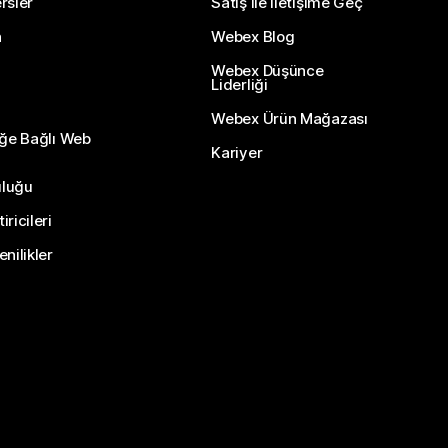
rsler
Satış ile İletişime Geç
n
Webex Blog
Webex Düşünce
Liderliği
Webex Ürün Mağazası
eğe Bağlı Web
Kariyer
uluğu
ricileri
nilikler