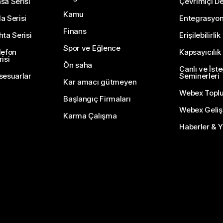
sa Serisi
Çevrimiçi De
Kamu
a Serisi
Entegrasyo
Finans
hta Serisi
Erişilebilirlik
Spor ve Eğlence
lefon
Kapsayıcılık
isi
Ön saha
Canlı ve İst
sesuarlar
Seminerleri
Kar amacı gütmeyen
Webex Topl
Başlangıç Firmaları
Webex Gelişti
Karma Çalışma
Haberler & Ye