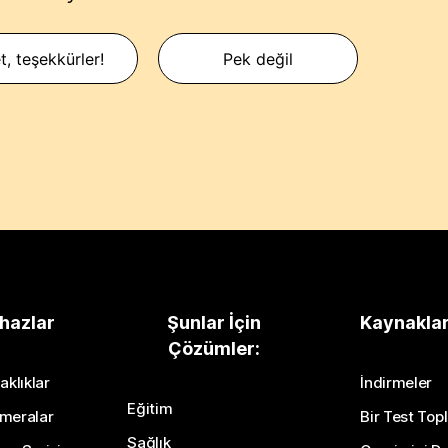
t, teşekkürler!
Pek değil
hazlar
Şunlar İçin
Kaynakla
Çözümler:
aklıklar
İndirmeler
Eğitim
meralar
Bir Test Topl
Sağlık