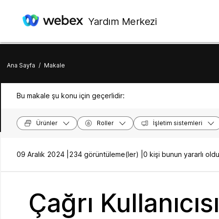
Yardım Merkezi
Ana Sayfa
/
Makale
Bu makale şu konu için geçerlidir:
Ürünler
Roller
İşletim sistemleri
09 Aralık 2024 |
234 görüntüleme(ler) |
0 kişi bunun yararlı o
Çağrı Kullanıcısı